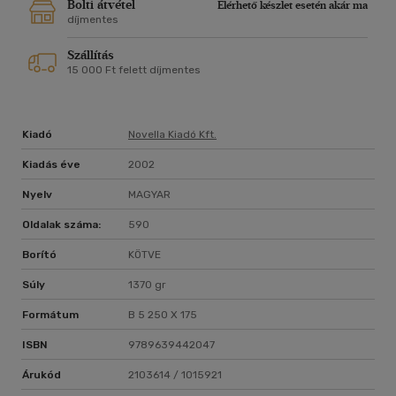
Bolti átvétel
Elérhető készlet esetén akár ma
díjmentes
Szállítás
15 000 Ft felett díjmentes
Kiadó
Novella Kiadó Kft.
Kiadás éve
2002
Nyelv
MAGYAR
Oldalak száma:
590
Borító
KÖTVE
Súly
1370 gr
Formátum
B 5 250 X 175
ISBN
9789639442047
Árukód
2103614 / 1015921