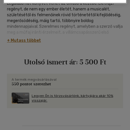
Legalább hat könyvet vehet az Olvasó a kezébe. Életrajzi
regényt, de nem egy ember életét, hanem a musicalét,
születésétől és felmenőinek rövid történetétől kifejlődéséig,
megerősödéséig, máig tartó, többnyire boldog
mindennapjaival. Szerelmes regényt, amelyben a szerző vallja
meg a műfaj iránti érzelmeit, a villámcsapásszerű első
találkozást, az egymásra találást, a beteljesülést, a
+ Mutass többet
csalódásokat. Egy "musicalek könyvét", amelyben a műfaj
híres és elfeledett, nálunk is játszott és soha be nem
mutatható darabjainak cselekményeivel ismerkedhet meg az
Utolsó ismert ár:
5 500 Ft
érdeklődő. Életrajzi lexikont, amelyben a musical legnagyobb
alakjai, szerzők, előadók, rendezők jelennek meg...
A termék megvásárlásával
550 pontot szerezhet
Legyen Ön is törzsvásárlónk, kártyájára akár 10%
visszajár.