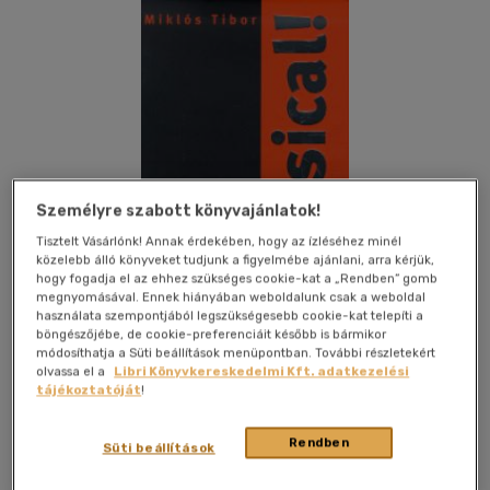
Személyre szabott könyvajánlatok!
Tisztelt Vásárlónk! Annak érdekében, hogy az ízléséhez minél
közelebb álló könyveket tudjunk a figyelmébe ajánlani, arra kérjük,
hogy fogadja el az ehhez szükséges cookie-kat a „Rendben” gomb
megnyomásával. Ennek hiányában weboldalunk csak a weboldal
használata szempontjából legszükségesebb cookie-kat telepíti a
böngészőjébe, de cookie-preferenciáit később is bármikor
módosíthatja a Süti beállítások menüpontban. További részletekért
olvassa el a
Libri Könyvkereskedelmi Kft. adatkezelési
Kívánságlistához adom
Megosztom
tájékoztatóját
!
Rendben
Süti beállítások
Novella Kiadó Kft.
|
2002
|
magyar nyelvű
|
kötve
|
590 oldal