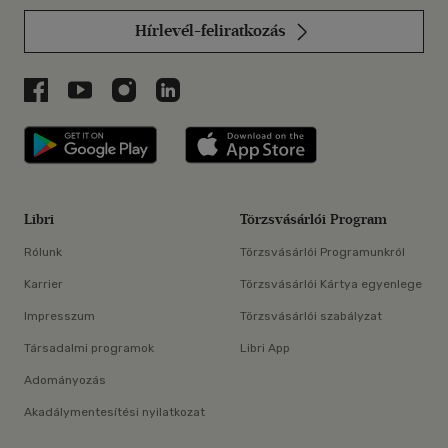
Hírlevél-feliratkozás
Libri a Facebookon
Libri a Youtube-on
Libri az Instagramon
Libri a LinkedInen
Libri applikáció Szerezd meg: Google P
Libri applikáció 
Libri
Törzsvásárlói Program
Rólunk
Törzsvásárlói Programunkról
Karrier
Törzsvásárlói Kártya egyenlege
Impresszum
Törzsvásárlói szabályzat
Társadalmi programok
Libri App
Adományozás
Akadálymentesítési nyilatkozat