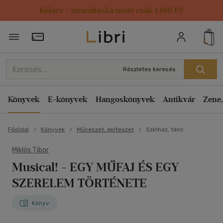
Kulacs / strandtáska most csak 1499 Ft!
Törzsvásárlói Kártya adatai
Részletes keresés
Könyvek
E-könyvek
Hangoskönyvek
Antikvár
Zene,
Főoldal
Könyvek
Művészet, építészet
Színház, tánc
Miklós Tibor
Musical!
- EGY MŰFAJ ÉS EGY
SZERELEM TÖRTÉNETE
Könyv