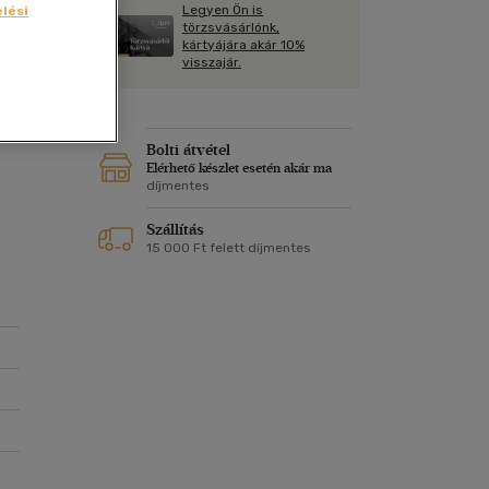
Kártya
Legyen Ön is
lési
Vallás, mitológia
m
törzsvásárlónk,
Képeslap
kártyájára akár 10%
és Természet
visszajár.
yv
Naptár
k
Papír, írószer
in.
ok
Bolti átvétel
t
Elérhető készlet esetén akár ma
díjmentes
Szállítás
15 000 Ft felett díjmentes
e