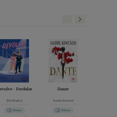
Hátra
Előre
evolve - Fordulat
Dante
Ne bízz sen
Bal Khabra
Sadie Kincaid
P. C. Har
Könyv
Könyv
Kön