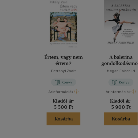
Értem, vagy nem
A balerina
értem?
gondolkodásmó
Petrányi Zsolt
Megan Fairchild
Könyv
Könyv
Árinformációk
Árinformációk
Kiadói ár:
Kiadói ár:
5 500 Ft
5 900 Ft
Kosárba
Kosárba