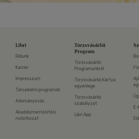
Libri
Törzsvásárlói
Sz
Program
Rólunk
Bo
Törzsvásárlói
Karrier
Fi
Programunkról
Impresszum
Aj
Törzsvásárlói Kártya
eg
egyenlege
Társadalmi programok
Üg
Törzsvásárlói
Adományozás
szabályzat
E-
Akadálymentesítési
Libri App
nyilatkozat
El