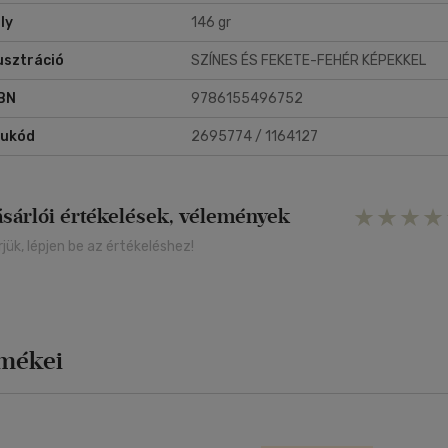
ly
146 gr
lusztráció
SZÍNES ÉS FEKETE-FEHÉR KÉPEKKEL
BN
9786155496752
rukód
2695774 / 1164127
ásárlói értékelések, vélemények
rjük, lépjen be az értékeléshez!
rmékei