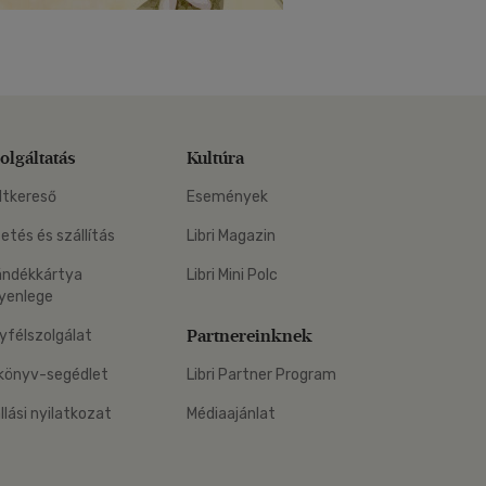
olgáltatás
Kultúra
ltkereső
Események
zetés és szállítás
Libri Magazin
ándékkártya
Libri Mini Polc
yenlege
Partnereinknek
yfélszolgálat
könyv-segédlet
Libri Partner Program
állási nyilatkozat
Médiaajánlat