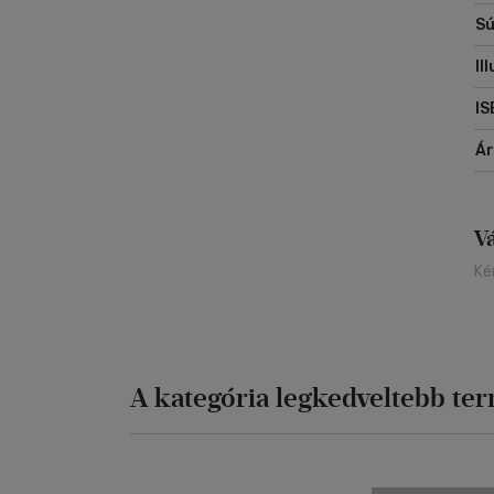
Sú
Il
IS
Á
V
Ké
A kategória legkedveltebb te