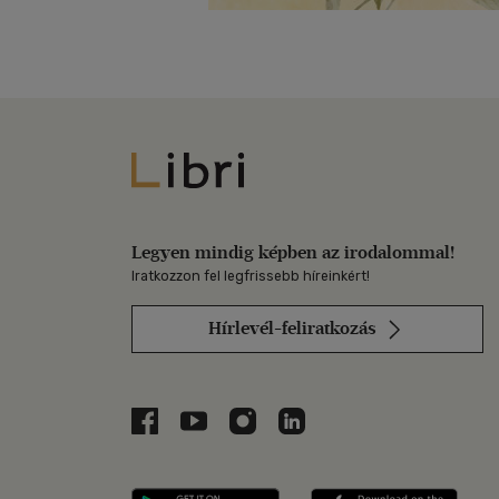
Libri
Legyen mindig képben az irodalommal!
Iratkozzon fel legfrissebb híreinkért!
Hírlevél-feliratkozás
Libri a Facebookon
Libri a Youtube-on
Libri az Instagramon
Libri a LinkedInen