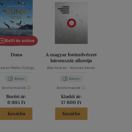
Bolti és online
Duna
A magyar fotóművészet
Ezt a könyv
háromszáz alkotója
elolvasnod,
fotókat akarsz
Száraz Miklós György
Bán András
-
Kincses Károly
Henry Car
Könyv
Könyv
Kön
Árinformációk
Árinformációk
Árinformáci
Borító ár:
Kiadói ár:
Borító 
6 995 Ft
17 800 Ft
6 995 
Kosárba
Kosárba
Kosár