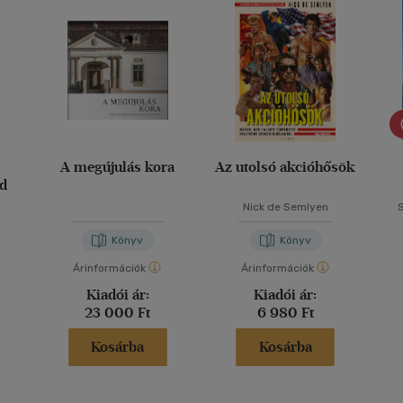
A megújulás kora
Az utolsó akcióhősök
d
Nick de Semlyen
Könyv
Könyv
Árinformációk
Árinformációk
Kiadói ár:
Kiadói ár:
23 000 Ft
6 980 Ft
Kosárba
Kosárba