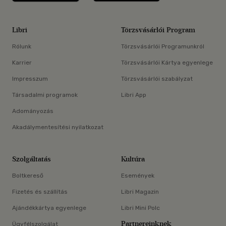
Libri
Törzsvásárlói Program
Rólunk
Törzsvásárlói Programunkról
Karrier
Törzsvásárlói Kártya egyenlege
Impresszum
Törzsvásárlói szabályzat
Társadalmi programok
Libri App
Adományozás
Akadálymentesítési nyilatkozat
Szolgáltatás
Kultúra
Boltkereső
Események
Fizetés és szállítás
Libri Magazin
Ajándékkártya egyenlege
Libri Mini Polc
Partnereinknek
Ügyfélszolgálat