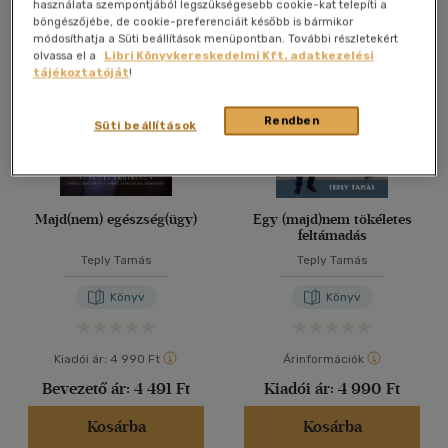
Összesen
4
db
használata szempontjából legszükségesebb cookie-kat telepíti a
böngészőjébe, de cookie-preferenciáit később is bármikor
40 db / oldal
módosíthatja a Süti beállítások menüpontban. További részletekért
olvassa el a
Libri Könyvkereskedelmi Kft. adatkezelési
tájékoztatóját
!
Alkalmaz
Rendben
Süti beállítások
Majd(nem) egészség(ügy)
Egy (majd)nem tökéletes
feltámadás
Teply Tamás
Teply Tamás
Könyv
Könyv
Kiadói ár:
4 990 Ft
Árinformációk
Bevezető ár:
4 491 Ft
Kiadói ár:
4 990 Ft
Kosárba
Kosárba