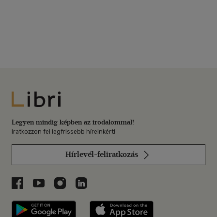
Libri
Legyen mindig képben az irodalommal!
Iratkozzon fel legfrissebb híreinkért!
Hírlevél-feliratkozás
Libri a Facebookon
Libri a Youtube-on
Libri az Instagramon
Libri a LinkedInen
Libri applikáció Szerezd meg: Google P
Libri applikáció 