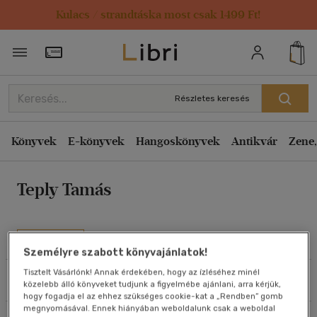
Kulacs / strandtáska most csak 1499 Ft!
Rendezés
Törzsvásárlói Kártya adatai
Rendezés
Kiadás éve szerint csökkenő
Részletes keresés
Kiadás éve szerint növekvő
Ár szerint csökkenő
Könyvek
E-könyvek
Hangoskönyvek
Antikvár
Zene,
Ár szerint növekvő
Teply Tamás
Eladott darabszám szerint csökkenő
Eladott darabszám szerint növekvő
Cím szerint A-Z
Művei
Személyre szabott könyvajánlatok!
Szerző szerint A-Z
Tisztelt Vásárlónk! Annak érdekében, hogy az ízléséhez minél
Szűrés
Rendezés
közelebb álló könyveket tudjunk a figyelmébe ajánlani, arra kérjük,
Megjelenítés
hogy fogadja el az ehhez szükséges cookie-kat a „Rendben” gomb
megnyomásával. Ennek hiányában weboldalunk csak a weboldal
20 db / oldal