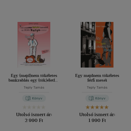
Egy (majd)nem tökéletes
Egy majdnem tökéletes
bankrablás egy (tök)életlen
férfi meséi
kutya szemével I-II.
Teply Tamás
Teply Tamás
Könyv
Könyv
Utolsó ismert ár:
Utolsó ismert ár:
2 990 Ft
1 990 Ft