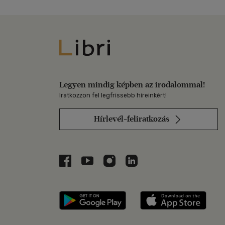
Libri
Legyen mindig képben az irodalommal!
Iratkozzon fel legfrissebb híreinkért!
Hírlevél-feliratkozás
Libri a Facebookon
Libri a Youtube-on
Libri az Instagramon
Libri a LinkedInen
Libri applikáció Szerezd m
Libri