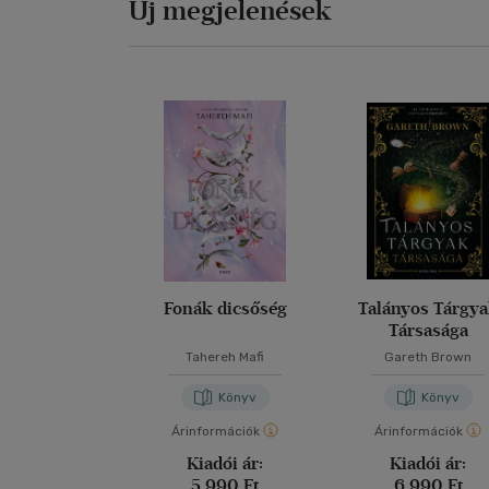
Új megjelenések
Fonák dicsőség
Talányos Tárgy
Társasága
Tahereh Mafi
Gareth Brown
Könyv
Könyv
Árinformációk
Árinformációk
Kiadói ár:
Kiadói ár:
5 990 Ft
6 990 Ft