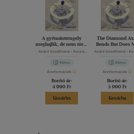
A gyémánttengely
The Diamond Ax
meghajlik, de nem törik
Bends But Does 
el
Break
André Goodfriend
-
Kocsis
André Goodfriend
-
Ko
András Sándor
András Sándor
Könyv
Könyv
Árinformációk
Árinformációk
Borító ár:
Borító ár:
4 990 Ft
5 990 Ft
Kosárba
Kosárba