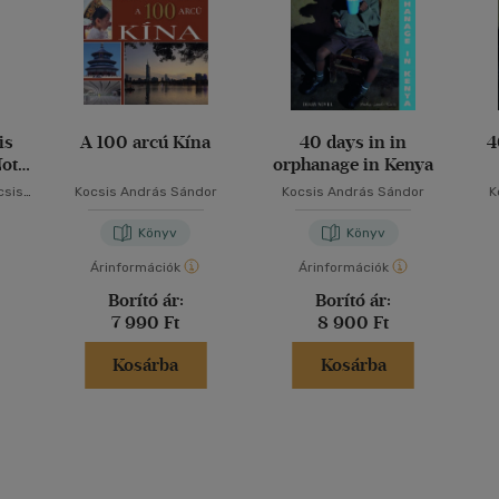
is
A 100 arcú Kína
40 days in in
4
Not
orphanage in Kenya
csis
Kocsis András Sándor
Kocsis András Sándor
K
Könyv
Könyv
Árinformációk
Árinformációk
Borító ár:
Borító ár:
7 990 Ft
8 900 Ft
Kosárba
Kosárba