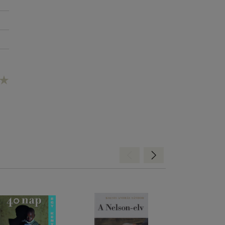
é
an
ei.
és
ett
Hátra
Előre
mit