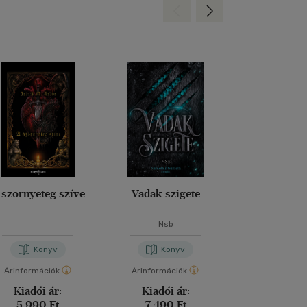
Hátra
Előre
 szörnyeteg szíve
Vadak szigete
Atalan
Nsb
Jennifer S
Könyv
Könyv
Kön
Árinformációk
Árinformációk
Árinformáci
Kiadói ár:
Kiadói ár:
Kiadói 
5 990 Ft
7 490 Ft
5 199 