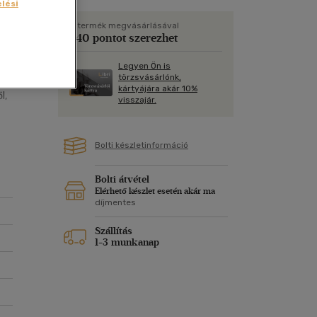
Kártya
lési
Vallás, mitológia
m
Képeslap
A termék megvásárlásával
540 pontot szerezhet
és Természet
yv
Naptár
Legyen Ön is
:
k
Papír, írószer
törzsvásárlónk,
kártyájára akár 10%
ok
l,
visszajár.
y
Bolti készletinformáció
Bolti átvétel
Elérhető készlet esetén akár ma
díjmentes
Szállítás
1-3 munkanap
nek
ön