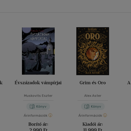
ak
Évszázadok vámpírjai
Grim és Oro
A
Muskovits Eszter
Alex Aster
Könyv
Könyv
Árinformációk
Árinformációk
Borító ár:
Kiadói ár:
2 990 Ft
11 999 Ft