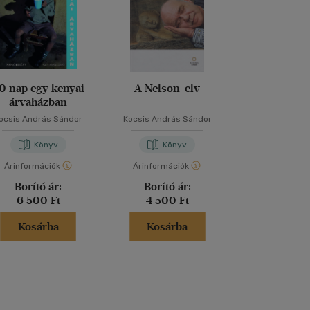
0 nap egy kenyai
A Nelson-elv
#100 Beje
árvaházban
ocsis András Sándor
Kocsis András Sándor
Kocsis András
Könyv
Könyv
Kön
Árinformációk
Árinformációk
Árinformáci
Borító ár:
Borító ár:
Borító 
6 500 Ft
4 500 Ft
3 990 
Kosárba
Kosárba
Kosár