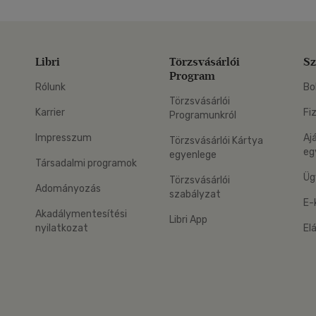
Libri
Törzsvásárlói
Sz
Program
Rólunk
Bo
Törzsvásárlói
Karrier
Fi
Programunkról
Impresszum
Aj
Törzsvásárlói Kártya
eg
egyenlege
Társadalmi programok
Üg
Törzsvásárlói
Adományozás
szabályzat
E-
Akadálymentesítési
Libri App
nyilatkozat
El
eg: Google Play
 applikáció Letölthető az App Store-ból