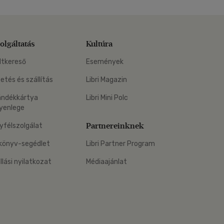
olgáltatás
Kultúra
ltkereső
Események
zetés és szállítás
Libri Magazin
ándékkártya
Libri Mini Polc
yenlege
Partnereinknek
yfélszolgálat
könyv-segédlet
Libri Partner Program
állási nyilatkozat
Médiaajánlat