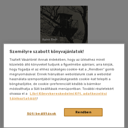
Személyre szabott könyvajánlatok!
Tisztelt Vásárlónk! Annak érdekében, hogy az ízléséhez minél
közelebb álló könyveket tudjunk a figyelmébe ajánlani, arra kérjük,
hogy fogadja el az ehhez szükséges cookie-kat a „Rendben” gomb
megnyomásával. Ennek hiányában weboldalunk csak a weboldal
használata szempontjából legszükségesebb cookie-kat telepíti a
böngészőjébe, de cookie-preferenciáit később is bármikor
módosíthatja a Süti beállítások menüpontban. További részletekért
olvassa el a
Libri Könyvkereskedelmi Kft. adatkezelési
tájékoztatóját
!
Kívánságlistához adom
Megosztom
Rendben
Süti beállítások
Személyes Történelem
|
2026
|
magyar nyelvű
|
puhatáblás,