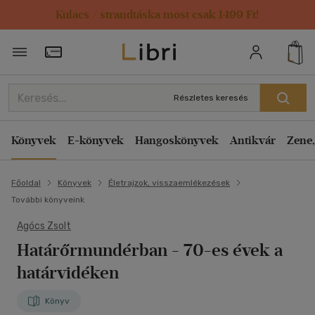
Kulacs / strandtáska most csak 1499 Ft!
Törzsvásárlói Kártya adatai
Részletes keresés
Könyvek
E-könyvek
Hangoskönyvek
Antikvár
Zene,
Főoldal
Könyvek
Életrajzok, visszaemlékezések
További könyveink
Agócs Zsolt
Határőrmundérban
- 70-es évek a
határvidéken
Könyv