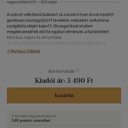
ragasztókötött
|
153 oldal
A szerző véletlenül bukkant rá a közel ötven évvel ezelőtt
gondosan összegyűjtött leveleire, melyeket sorkatonai
szolgálata idején kapott. Olvasgatásuk közben
megelevenedtek előtte egykori élményei, a határőrélet
kihívásai, napos és árnyoldalai.
Az újra átélt érzések inspirálták e könyv megírására. A
bemutatott történeteket a családtagjaitól és barátaitól
+ Mutass többet
érkezett, mintegy kétszáz levélből válogatott írásokkal
fűszerezte.
A Határőrmundérban a hetvenes évek katonaéletét idézi fel,
Árinformációk
azonban ez a könnyed, színes fordulatokkal teli olvasmány
nem csak volt határőröknek és honvédoknak nyújthat
Kiadói ár:
3 490 Ft
kellemes szórakozást.
Kosárba
A termék megvásárlásával
349 pontot szerezhet