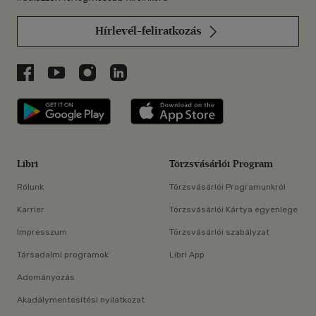
Hírlevél-feliratkozás
Libri a Facebookon
Libri a Youtube-on
Libri az Instagramon
Libri a LinkedInen
Libri applikáció Szerezd meg: Google P
Libri applikáció 
Libri
Törzsvásárlói Program
Rólunk
Törzsvásárlói Programunkról
Karrier
Törzsvásárlói Kártya egyenlege
Impresszum
Törzsvásárlói szabályzat
Társadalmi programok
Libri App
Adományozás
Akadálymentesítési nyilatkozat