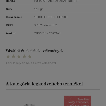
Borító
PUHATÁBLÁS, RAGASZTÓKÖTÖTT
Súly
130 gr
Illusztráció
15 DB FEKETE-FEHÉR KÉP
ISBN
9786156439802
Árukód
2806815 / 1239168
Vásárlói értékelések, vélemények
Kérjük, lépjen be az értékeléshez!
A kategória legkedveltebb termékei