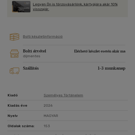
Legyen Ön is törzsvásárlónk, kártyájára akár 10%
visszajár.
Bolti készletinformáció
Bolti átvétel
Elérhető készlet esetén akár ma
díjmentes
Szállítás
1-3 munkanap
Kiadó
Személyes Történelem
Kiadás éve
2026
Nyelv
MAGYAR
Oldalak száma:
153