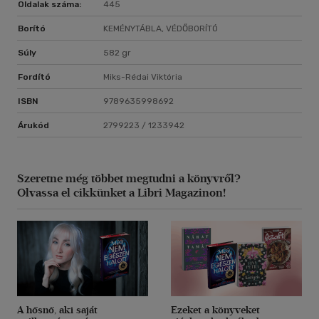
Oldalak száma:
445
Borító
KEMÉNYTÁBLA, VÉDŐBORÍTÓ
Súly
582 gr
Fordító
Miks-Rédai Viktória
ISBN
9789635998692
Árukód
2799223 / 1233942
Szeretne még többet megtudni a könyvről?
Olvassa el cikkünket a Libri Magazinon!
A hősnő, aki saját
Ezeket a könyveket