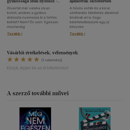
gyilkossága után nyomoz --
ajánlottuk októberben
váratlan fordulatok,
Olvastál már valaha olyan
A hűvös esték és a korai
kisvárosi dráma és fekete
krimit, amiben a gyilkos
sötétedés tökéletes alkalmat
humor várja az olvasót
áldozata nyomozza ki a tettes
kínálnak arra, hogy
Holly Jackson legújabb
kilétét? Nem? Én sem. Egészen
belefeledkezzünk egy jó
krimijében
mostanáig
könyvbe.
Tovább ›
Tovább ›
Vásárlói értékelések, vélemények
(1 vélemény)
Kérjük, lépjen be az értékeléshez!
A szerző további művei