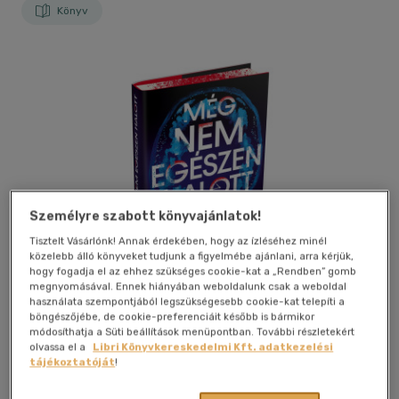
Könyv
Személyre szabott könyvajánlatok!
Tisztelt Vásárlónk! Annak érdekében, hogy az ízléséhez minél
közelebb álló könyveket tudjunk a figyelmébe ajánlani, arra kérjük,
hogy fogadja el az ehhez szükséges cookie-kat a „Rendben” gomb
megnyomásával. Ennek hiányában weboldalunk csak a weboldal
használata szempontjából legszükségesebb cookie-kat telepíti a
böngészőjébe, de cookie-preferenciáit később is bármikor
módosíthatja a Süti beállítások menüpontban. További részletekért
olvassa el a
Libri Könyvkereskedelmi Kft. adatkezelési
Kívánságlistához adom
Megosztom
tájékoztatóját
!
(1 vélemény)