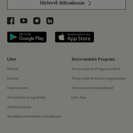
Hírlevél-feliratkozás
Libri a Facebookon
Libri a Youtube-on
Libri az Instagramon
Libri a LinkedInen
Libri applikáció Szerezd meg: Google P
Libri applikáció 
Libri
Törzsvásárlói Program
Rólunk
Törzsvásárlói Programunkról
Karrier
Törzsvásárlói Kártya egyenlege
Impresszum
Törzsvásárlói szabályzat
Társadalmi programok
Libri App
Adományozás
Akadálymentesítési nyilatkozat