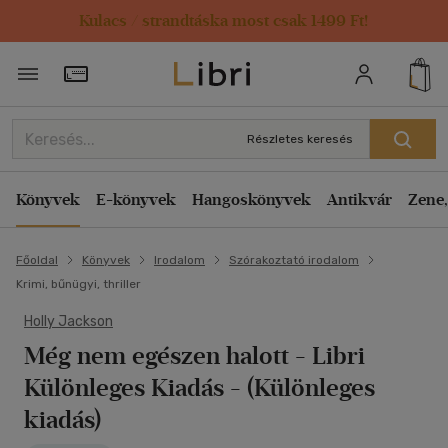
Kulacs / strandtáska most csak 1499 Ft!
Törzsvásárlói Kártya adatai
Részletes keresés
Könyvek
E-könyvek
Hangoskönyvek
Antikvár
Zene,
Főoldal
Könyvek
Irodalom
Szórakoztató irodalom
Krimi, bűnügyi, thriller
Holly Jackson
Még nem egészen halott - Libri
Különleges Kiadás
- (Különleges
kiadás)