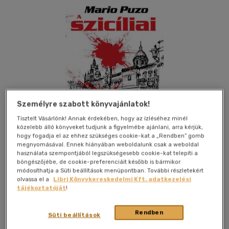
Személyre szabott könyvajánlatok!
Tisztelt Vásárlónk! Annak érdekében, hogy az ízléséhez minél
közelebb álló könyveket tudjunk a figyelmébe ajánlani, arra kérjük,
hogy fogadja el az ehhez szükséges cookie-kat a „Rendben” gomb
megnyomásával. Ennek hiányában weboldalunk csak a weboldal
használata szempontjából legszükségesebb cookie-kat telepíti a
böngészőjébe, de cookie-preferenciáit később is bármikor
Kívánságlistához adom
Megosztom
módosíthatja a Süti beállítások menüpontban. További részletekért
olvassa el a
Libri Könyvkereskedelmi Kft. adatkezelési
tájékoztatóját
!
Geopen Könyvkiadó Kft.
|
2023
|
magyar nyelvű
|
kartonált
|
Rendben
Süti beállítások
408 oldal