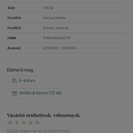
Súly
510 gr
Fordító
Falvay Mihály
Fordító
Schéry András
ISBN
9789635161379
Árukód
2775080 / 1219495
Elérhető még:
E-könyv
Antikvár könyv (12 db)
Vásárlói értékelések, vélemények
Kérjük, lépjen be az értékeléshez!