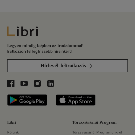
Libri
Legyen mindig képben az irodalommal!
Iratkozzon fel legfrissebb híreinkért!
Hírlevél-feliratkozás
Libri a Facebookon
Libri a Youtube-on
Libri az Instagramon
Libri a LinkedInen
Libri applikáció Szerezd meg: Google P
Libri applikáció 
Libri
Törzsvásárlói Program
Rólunk
Törzsvásárlói Programunkról