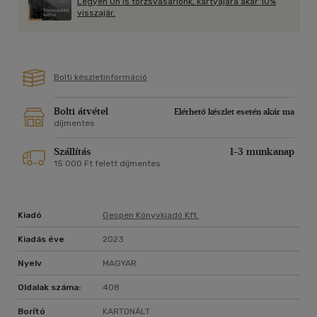
Legyen Ön is törzsvásárlónk, kártyájára akár 10%
visszajár.
Bolti készletinformáció
Bolti átvétel
Elérhető készlet esetén akár ma
díjmentes
Szállítás
1-3 munkanap
15 000 Ft felett díjmentes
Kiadó
Geopen Könyvkiadó Kft.
Kiadás éve
2023
Nyelv
MAGYAR
Oldalak száma:
408
Borító
KARTONÁLT