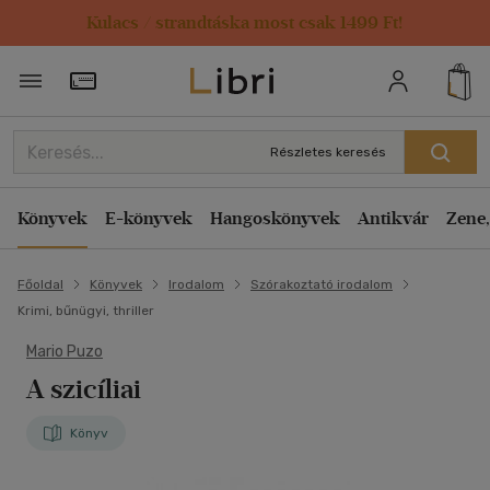
Kulacs / strandtáska most csak 1499 Ft!
Törzsvásárlói Kártya adatai
Részletes keresés
Könyvek
E-könyvek
Hangoskönyvek
Antikvár
Zene,
Főoldal
Könyvek
Irodalom
Szórakoztató irodalom
Krimi, bűnügyi, thriller
Mario Puzo
A szicíliai
Könyv