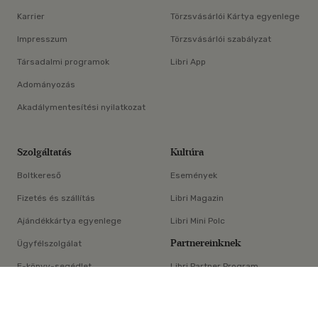
Karrier
Törzsvásárlói Kártya egyenlege
Impresszum
Törzsvásárlói szabályzat
Társadalmi programok
Libri App
Adományozás
Akadálymentesítési nyilatkozat
Szolgáltatás
Kultúra
Boltkereső
Események
Fizetés és szállítás
Libri Magazin
Ajándékkártya egyenlege
Libri Mini Polc
Partnereinknek
Ügyfélszolgálat
E-könyv-segédlet
Libri Partner Program
×
Elállási nyilatkozat
Médiaajánlat