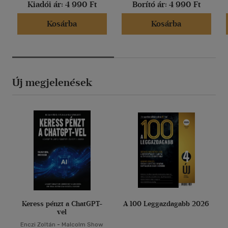
Kiadói ár:
4 990 Ft
Borító ár:
4 990 Ft
Kosárba
Kosárba
Új megjelenések
Keress pénzt a ChatGPT-
A 100 Leggazdagabb 2026
vel
Enczi Zoltán
-
Malcolm Show