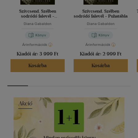
Szívcsend, Szélben
Szívcsend, Szélben
sodródó falevél -
sodródó falevél - Puhatábla
Keménytábla
Diana Gabaldon
Diana Gabaldon
Könyv
Könyv
Árinformációk
Árinformációk
Kiadói ár:
3 999 Ft
Kiadói ár:
2 999 Ft
Kosárba
Kosárba