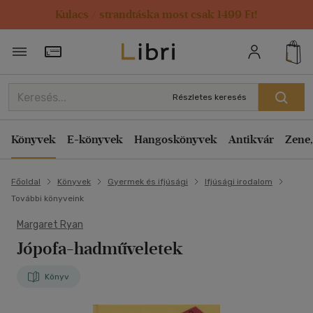
Kulacs / strandtáska most csak 1499 Ft!
Törzsvásárlói Kártya adatai
Részletes keresés
Könyvek
E-könyvek
Hangoskönyvek
Antikvár
Zene,
Főoldal
Könyvek
Gyermek és ifjúsági
Ifjúsági irodalom
További könyveink
Margaret Ryan
Jópofa-hadműveletek
Könyv