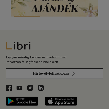
Libri
Legyen mindig képben az irodalommal!
Iratkozzon fel legfrissebb híreinkért!
Hírlevél-feliratkozás
Libri a Facebookon
Libri a Youtube-on
Libri az Instagramon
Libri a LinkedInen
Libri applikáció Szerezd meg: Google P
Libri applikáció 