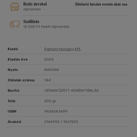
Bolti átvétel
Elérhető készlet esetén akár ma
díjmentes
Szállítás
15 000 Ft felett díjmentes
Kiadó
Egmont Hungary Kft.
Kiadás éve
2006
Nyelv
MAGYAR
Oldalak száma:
144
Borító
CÉRNAFŰZÖTT, KEMÉNYTÁBLÁS
Súly
200 gr
ISBN
9636283699
Árukód
2164902 / 1047225