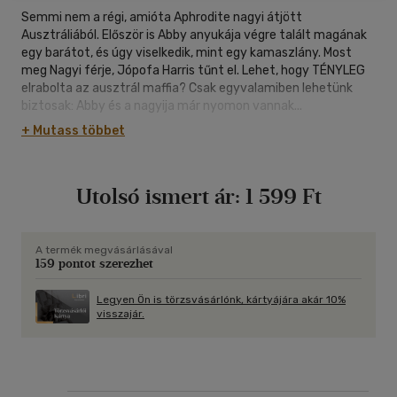
Semmi nem a régi, amióta Aphrodite nagyi átjött
Ausztráliából. Először is Abby anyukája végre talált magának
egy barátot, és úgy viselkedik, mint egy kamaszlány. Most
meg Nagyi férje, Jópofa Harris tűnt el. Lehet, hogy TÉNYLEG
elrabolta az ausztrál maffia? Csak egyvalamiben lehetünk
biztosak: Abby és a nagyija már nyomon vannak...
+ Mutass többet
Utolsó ismert ár:
1 599 Ft
A termék megvásárlásával
159 pontot szerezhet
Legyen Ön is törzsvásárlónk, kártyájára akár 10%
visszajár.