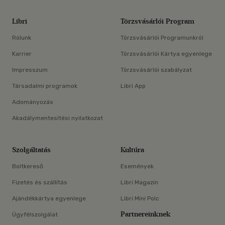
Libri
Törzsvásárlói Program
Rólunk
Törzsvásárlói Programunkról
Karrier
Törzsvásárlói Kártya egyenlege
Impresszum
Törzsvásárlói szabályzat
Társadalmi programok
Libri App
Adományozás
Akadálymentesítési nyilatkozat
Szolgáltatás
Kultúra
Boltkereső
Események
Fizetés és szállítás
Libri Magazin
Ajándékkártya egyenlege
Libri Mini Polc
Partnereinknek
Ügyfélszolgálat