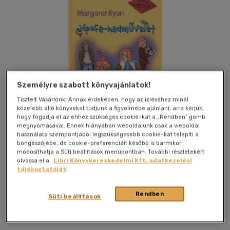
Személyre szabott könyvajánlatok!
Tisztelt Vásárlónk! Annak érdekében, hogy az ízléséhez minél
közelebb álló könyveket tudjunk a figyelmébe ajánlani, arra kérjük,
hogy fogadja el az ehhez szükséges cookie-kat a „Rendben” gomb
megnyomásával. Ennek hiányában weboldalunk csak a weboldal
használata szempontjából legszükségesebb cookie-kat telepíti a
böngészőjébe, de cookie-preferenciáit később is bármikor
módosíthatja a Süti beállítások menüpontban. További részletekért
olvassa el a
Libri Könyvkereskedelmi Kft. adatkezelési
tájékoztatóját
!
Kívánságlistához adom
Megosztom
Rendben
Süti beállítások
Egmont Hungary Kft.
|
2006
|
magyar nyelvű
|
cérnafűzött,
keménytáblás
|
144 oldal