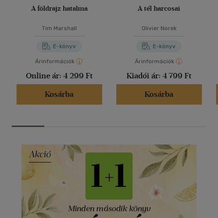
A földrajz hatalma
A tél harcosai
Tim Marshall
Olivier Norek
E-könyv
E-könyv
Árinformációk
Árinformációk
Online ár:
4 299 Ft
Kiadói ár:
4 799 Ft
Kosárba
Kosárba