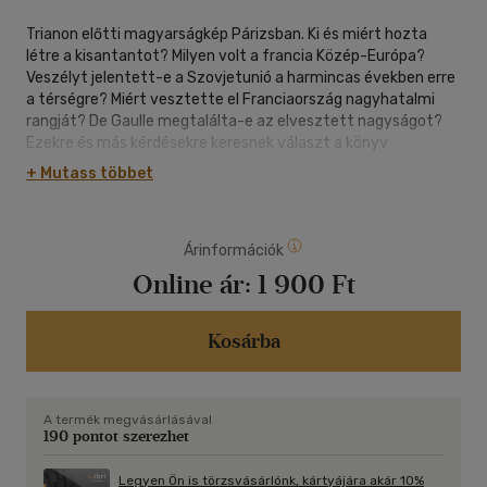
Trianon előtti magyarságkép Párizsban. Ki és miért hozta
létre a kisantantot? Milyen volt a francia Közép-Európa?
Veszélyt jelentett-e a Szovjetunió a harmincas években erre
a térségre? Miért vesztette el Franciaország nagyhatalmi
rangját? De Gaulle megtalálta-e az elvesztett nagyságot?
Ezekre és más kérdésekre keresnek választ a könyv
tanulmányai, bemutatva Franciaország sikerekkel,
+ Mutass többet
kudarcokkal teli politikáját a 20. századi Közép- és Kelet-
Európában.
Árinformációk
Online ár:
1 900 Ft
Kosárba
A termék megvásárlásával
190 pontot szerezhet
Legyen Ön is törzsvásárlónk, kártyájára akár 10%