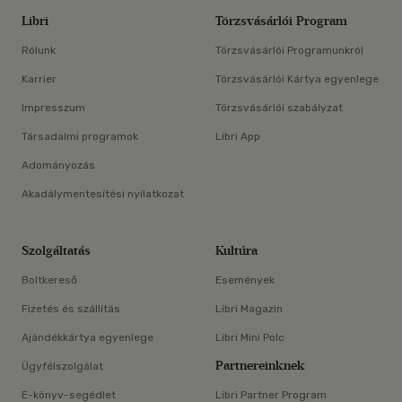
Libri
Törzsvásárlói Program
Rólunk
Törzsvásárlói Programunkról
Karrier
Törzsvásárlói Kártya egyenlege
Impresszum
Törzsvásárlói szabályzat
Társadalmi programok
Libri App
Adományozás
Akadálymentesítési nyilatkozat
Szolgáltatás
Kultúra
Boltkereső
Események
Fizetés és szállítás
Libri Magazin
Ajándékkártya egyenlege
Libri Mini Polc
Partnereinknek
Ügyfélszolgálat
E-könyv-segédlet
Libri Partner Program