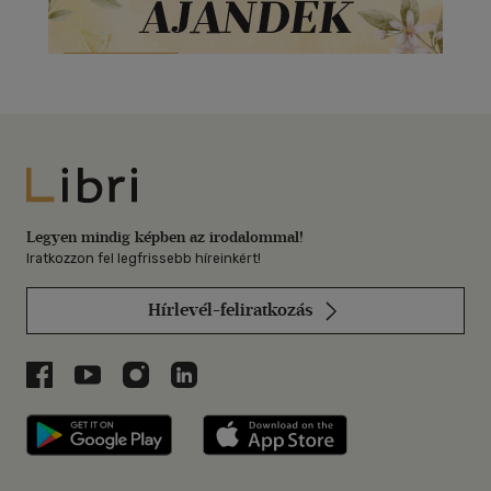
Libri
Legyen mindig képben az irodalommal!
Iratkozzon fel legfrissebb híreinkért!
Hírlevél-feliratkozás
Libri a Facebookon
Libri a Youtube-on
Libri az Instagramon
Libri a LinkedInen
Libri applikáció Szerezd meg: Google P
Libri applikáció 