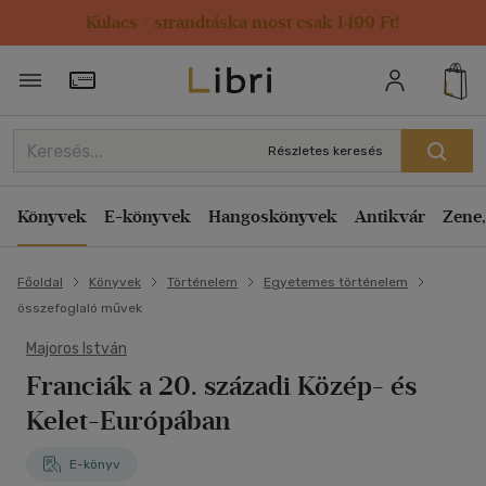
Kulacs / strandtáska most csak 1499 Ft!
Törzsvásárlói Kártya adatai
Részletes keresés
Könyvek
E-könyvek
Hangoskönyvek
Antikvár
Zene,
Főoldal
Könyvek
Történelem
Egyetemes történelem
összefoglaló művek
Majoros István
Franciák a 20. századi Közép- és
Kelet-Európában
E-könyv