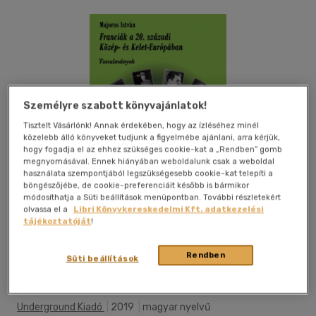
Személyre szabott könyvajánlatok!
Tisztelt Vásárlónk! Annak érdekében, hogy az ízléséhez minél
közelebb álló könyveket tudjunk a figyelmébe ajánlani, arra kérjük,
hogy fogadja el az ehhez szükséges cookie-kat a „Rendben” gomb
megnyomásával. Ennek hiányában weboldalunk csak a weboldal
használata szempontjából legszükségesebb cookie-kat telepíti a
böngészőjébe, de cookie-preferenciáit később is bármikor
módosíthatja a Süti beállítások menüpontban. További részletekért
olvassa el a
Libri Könyvkereskedelmi Kft. adatkezelési
tájékoztatóját
!
Rendben
Beleolvasok
Kívánságlistához adom
Megosztom
Süti beállítások
Underground Kiadó
|
2019
|
magyar nyelvű