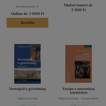
Utolsó ismert ár:
Árinformációk
3 300 Ft
Online ár:
2 000 Ft
Kosárba
Vereségtől a győzelemig
Európa a nemzetközi
küzdőtéren
Majoros István
Majoros István
-
Ormos Mária