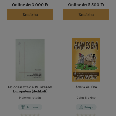
Online ár:
3 000 Ft
Online ár:
5 500 Ft
Kosárba
Kosárba
Fejlődési utak a 19. századi
Ádám és Éva
Európában (dedikált)
Majoros István
John Erskine
Antikvár
Könyv