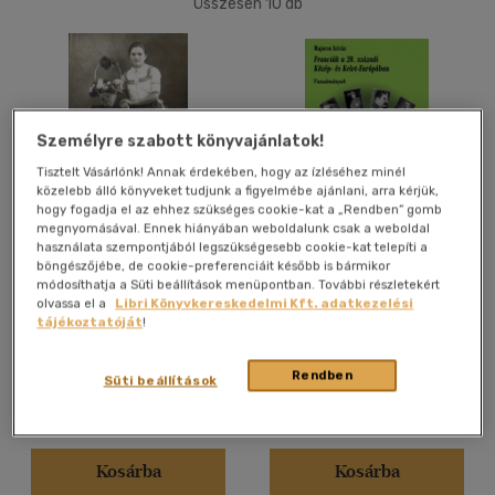
Összesen
10
db
40 db / oldal
Alkalmaz
Személyre szabott könyvajánlatok!
Tisztelt Vásárlónk! Annak érdekében, hogy az ízléséhez minél
közelebb álló könyveket tudjunk a figyelmébe ajánlani, arra kérjük,
hogy fogadja el az ehhez szükséges cookie-kat a „Rendben” gomb
megnyomásával. Ennek hiányában weboldalunk csak a weboldal
Palócok földjén
Franciák a 20. századi
használata szempontjából legszükségesebb cookie-kat telepíti a
Közép- és Kelet-Európában
böngészőjébe, de cookie-preferenciáit később is bármikor
módosíthatja a Süti beállítások menüpontban. További részletekért
Majoros István
Majoros István
olvassa el a
Libri Könyvkereskedelmi Kft. adatkezelési
tájékoztatóját
!
E-könyv
E-könyv
Rendben
Süti beállítások
Árinformációk
Árinformációk
Online ár:
2 500 Ft
Online ár:
1 900 Ft
Kosárba
Kosárba