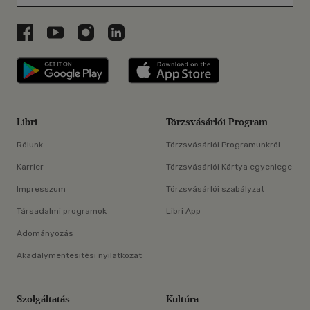
Libri a Facebookon
Libri a Youtube-on
Libri az Instagramon
Libri a LinkedInen
Libri applikáció Szerezd meg: Google P
Libri applikáció 
Libri
Törzsvásárlói Program
Rólunk
Törzsvásárlói Programunkról
Karrier
Törzsvásárlói Kártya egyenlege
Impresszum
Törzsvásárlói szabályzat
Társadalmi programok
Libri App
Adományozás
Akadálymentesítési nyilatkozat
Szolgáltatás
Kultúra