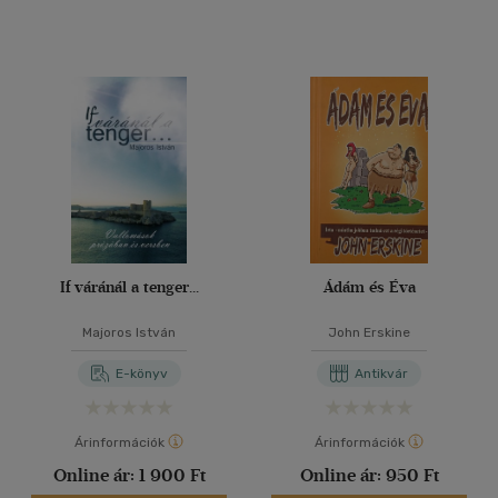
If váránál a tenger...
Ádám és Éva
Majoros István
John Erskine
E-könyv
Antikvár
Árinformációk
Árinformációk
Online ár:
1 900 Ft
Online ár:
950 Ft