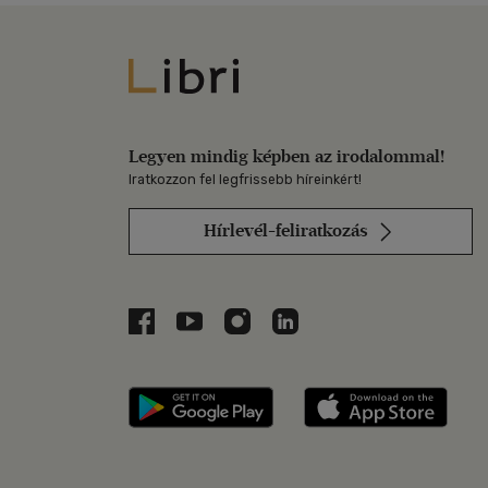
Libri
Legyen mindig képben az irodalommal!
Iratkozzon fel legfrissebb híreinkért!
Hírlevél-feliratkozás
Libri a Facebookon
Libri a Youtube-on
Libri az Instagramon
Libri a LinkedInen
Libri applikáció Szerezd m
Libri