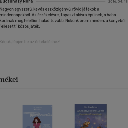
Bucsuházy Nóra
2016. 04. 19
Nagyon egyszerű, kevés eszközigényű, rövid játékok a
mindennapokból. Az érzékelésre, tapasztalásra épülnek, a baba
korának megfelelően halad tovább. Nekünk öröm minden, a könyvből
"ellesett" közös játék.
Kérjük, lépjen be az értékeléshez!
rmékei