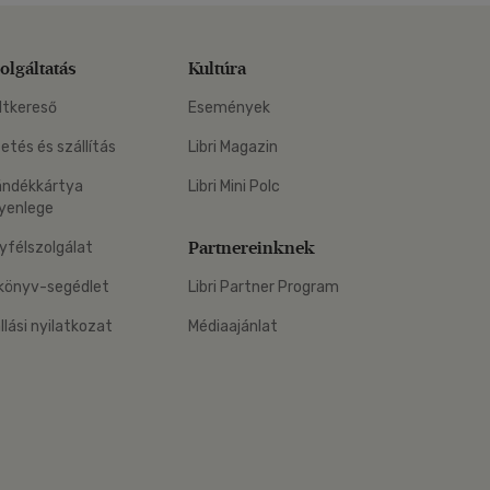
olgáltatás
Kultúra
ltkereső
Események
zetés és szállítás
Libri Magazin
ándékkártya
Libri Mini Polc
yenlege
Partnereinknek
yfélszolgálat
könyv-segédlet
Libri Partner Program
állási nyilatkozat
Médiaajánlat