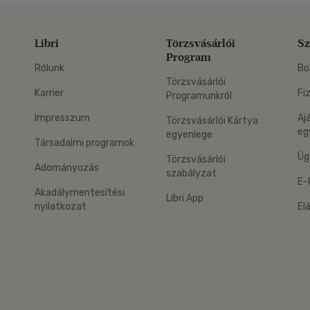
Libri
Törzsvásárlói
Sz
Program
Rólunk
Bo
Törzsvásárlói
Karrier
Fi
Programunkról
Impresszum
Aj
Törzsvásárlói Kártya
eg
egyenlege
Társadalmi programok
Üg
Törzsvásárlói
Adományozás
szabályzat
E-
Akadálymentesítési
Libri App
nyilatkozat
El
eg: Google Play
 applikáció Letölthető az App Store-ból