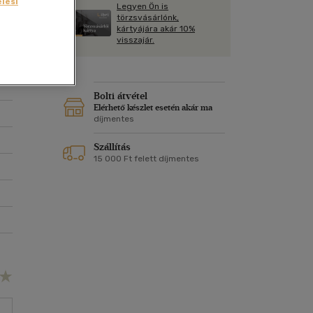
lési
Kártya
Legyen Ön is
Vallás, mitológia
m
törzsvásárlónk,
Képeslap
kártyájára akár 10%
és Természet
visszajár.
yv
Naptár
k
Papír, írószer
ok
Bolti átvétel
Elérhető készlet esetén akár ma
díjmentes
Szállítás
15 000 Ft felett díjmentes