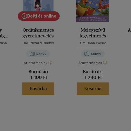
Bolti és online
y
Ordításmentes
Melegszívű
A
 úgy,
gyereknevelés
fegyelmezés
zlish
Hal Edward Runkel
Kim John Payne
Könyv
Könyv
Árinformációk
Árinformációk
Borító ár:
Borító ár:
4 499 Ft
4 280 Ft
Kosárba
Kosárba