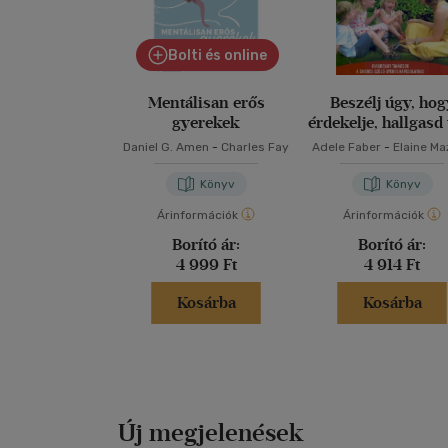
Bolti és online
Mentálisan erős
Beszélj úgy, hog
gyerekek
érdekelje, hallgasd
hogy elmesélje
Daniel G. Amen
-
Charles Fay
Adele Faber
-
Elaine Ma
Könyv
Könyv
Árinformációk
Árinformációk
Borító ár:
Borító ár:
4 999 Ft
4 914 Ft
Kosárba
Kosárba
Új megjelenések