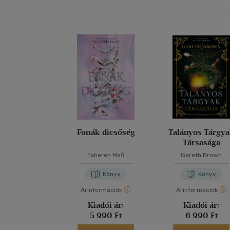
Fonák dicsőség
Talányos Tárgy
Társasága
Tahereh Mafi
Gareth Brown
Könyv
Könyv
Árinformációk
Árinformációk
Kiadói ár:
Kiadói ár:
5 990 Ft
6 990 Ft