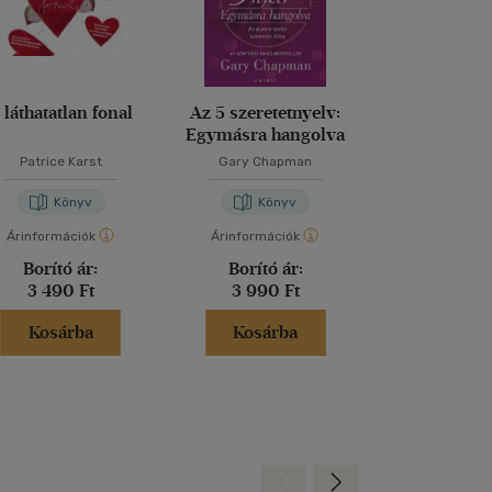
Bolti és
 láthatatlan fonal
Az 5 szeretetnyelv:
Hiszti nélkül a
Egymásra hangolva
Patrice Karst
Gary Chapman
Tóth Zsu
Könyv
Könyv
Kön
Árinformációk
Árinformációk
Árinformáci
Borító ár:
Borító ár:
Borító 
3 490 Ft
3 990 Ft
4 999 
Kosárba
Kosárba
Kosár
Hátra
Előre