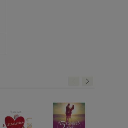
.
Hátra
Előre