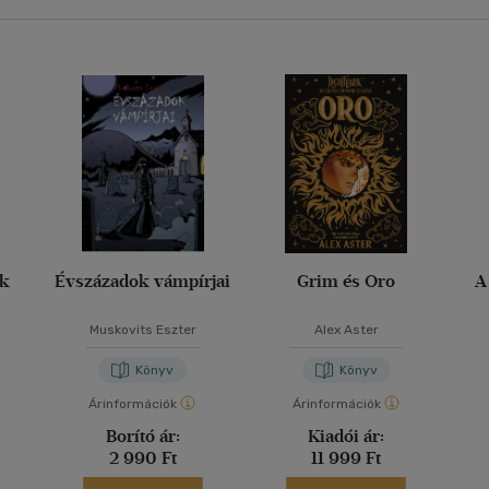
ak
Évszázadok vámpírjai
Grim és Oro
A
Muskovits Eszter
Alex Aster
Könyv
Könyv
Árinformációk
Árinformációk
Borító ár:
Kiadói ár:
2 990 Ft
11 999 Ft