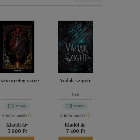
 szörnyeteg szíve
Vadak szigete
Atalan
Nsb
Jennifer S
Könyv
Könyv
Kön
Árinformációk
Árinformációk
Árinformáci
Kiadói ár:
Kiadói ár:
Kiadói 
5 990 Ft
7 490 Ft
5 199 