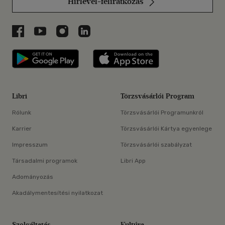
Hírlevél-feliratkozás
Libri a Facebookon
Libri a Youtube-on
Libri az Instagramon
Libri a LinkedInen
Libri applikáció Szerezd meg: Google P
Libri applikáció 
Libri
Törzsvásárlói Program
Rólunk
Törzsvásárlói Programunkról
Karrier
Törzsvásárlói Kártya egyenlege
Impresszum
Törzsvásárlói szabályzat
Társadalmi programok
Libri App
Adományozás
Akadálymentesítési nyilatkozat
Szolgáltatás
Kultúra