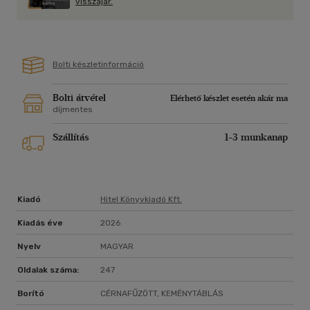
visszajár.
Bolti készletinformáció
Bolti átvétel
Elérhető készlet esetén akár ma
díjmentes
Szállítás
1-3 munkanap
Kiadó
Hitel Könyvkiadó Kft.
Kiadás éve
2026
Nyelv
MAGYAR
Oldalak száma:
247
Borító
CÉRNAFŰZÖTT, KEMÉNYTÁBLÁS