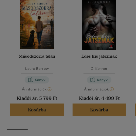
Másodszorra talán
Édes kis játszmák
Laura Barrow
J. Kenner
Könyv
Könyv
Árinformációk
Árinformációk
Kiadói ár:
5 799 Ft
Kiadói ár:
4 499 Ft
Kosárba
Kosárba