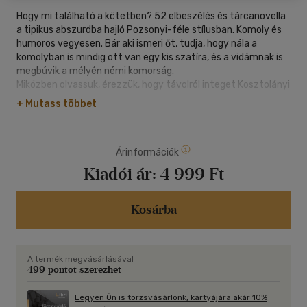
Hogy mi található a kötetben? 52 elbeszélés és tárcanovella
a tipikus abszurdba hajló Pozsonyi-féle stílusban. Komoly és
humoros vegyesen. Bár aki ismeri őt, tudja, hogy nála a
komolyban is mindig ott van egy kis szatíra, és a vidámnak is
megbúvik a mélyén némi komorság.
Miközben olvassuk, érezzük, hogy távolról integet Kosztolányi
és Heltai Jenő, tehát a klasszikus magyar tárcanovella,
+ Mutass többet
Jaroslav Hasek és Mrozek, valamint fűszerként egy csipetnyi
punk. Nézzünk a tükörbe és ismerjük fel magunkat benne!
Árinformációk
Kiadói ár:
4 999 Ft
Kosárba
A termék megvásárlásával
499 pontot szerezhet
Legyen Ön is törzsvásárlónk, kártyájára akár 10%