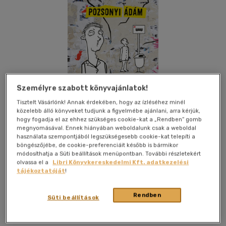
Személyre szabott könyvajánlatok!
Tisztelt Vásárlónk! Annak érdekében, hogy az ízléséhez minél
közelebb álló könyveket tudjunk a figyelmébe ajánlani, arra kérjük,
hogy fogadja el az ehhez szükséges cookie-kat a „Rendben” gomb
megnyomásával. Ennek hiányában weboldalunk csak a weboldal
használata szempontjából legszükségesebb cookie-kat telepíti a
böngészőjébe, de cookie-preferenciáit később is bármikor
módosíthatja a Süti beállítások menüpontban. További részletekért
olvassa el a
Libri Könyvkereskedelmi Kft. adatkezelési
Kívánságlistához adom
Megosztom
tájékoztatóját
!
Rendben
Süti beállítások
Hitel Könyvkiadó Kft.
|
2026
|
magyar nyelvű
|
cérnafűzött,
keménytáblás
|
247 oldal