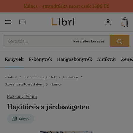
Kulacs / strandtáska most csak 1499 Ft!
Törzsvásárlói Kártya adatai
Részletes keresés
Könyvek
E-könyvek
Hangoskönyvek
Antikvár
Zene,
Főoldal
Zene, film, ajándék
Irodalom
Szórakoztató irodalom
Humor
Pozsonyi Ádám
Hajótörés a járdaszigeten
Könyv