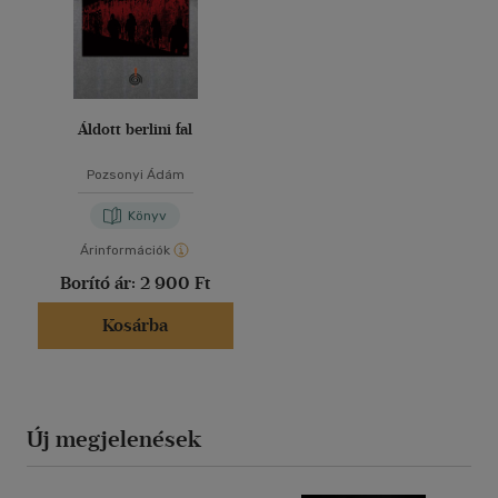
Áldott berlini fal
Pozsonyi Ádám
Könyv
Árinformációk
Borító ár:
2 900 Ft
Kosárba
Új megjelenések