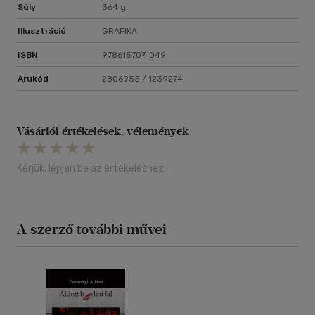
Súly
364 gr
Illusztráció
GRAFIKA
ISBN
9786157071049
Árukód
2806955 / 1239274
Vásárlói értékelések, vélemények
Kérjük, lépjen be az értékeléshez!
A szerző további művei