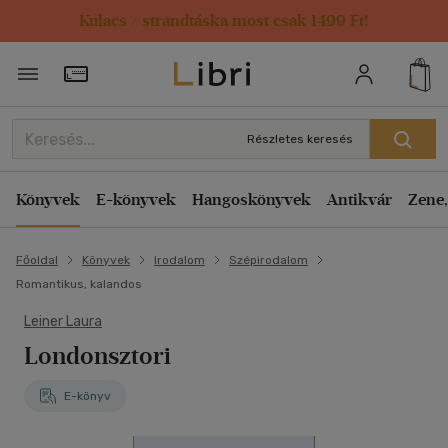
Kulacs / strandtáska most csak 1499 Ft!
Törzsvásárlói Kártya adatai
Részletes keresés
Könyvek
E-könyvek
Hangoskönyvek
Antikvár
Zene,
Főoldal
Könyvek
Irodalom
Szépirodalom
Romantikus, kalandos
Leiner Laura
Londonsztori
E-könyv