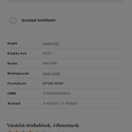
Azonnal letölthető
Kiadó
Laulin Kft.
Kiadás éve
2025
Nyelv
MAGYAR
Belelapozás
epub
mobi
Formátum
EPUB
MOBI
ISBN
9786155872259
Árukód
3-83823 / 3-83823
Vásárlói értékelések, vélemények