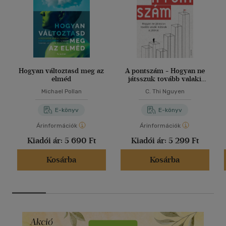
Hogyan változtasd meg az
A pontszám - Hogyan ne
elméd
játsszuk tovább valaki
másnak a játékát
Michael Pollan
C. Thi Nguyen
E-könyv
E-könyv
Árinformációk
Árinformációk
Kiadói ár:
5 690 Ft
Kiadói ár:
5 299 Ft
Kosárba
Kosárba