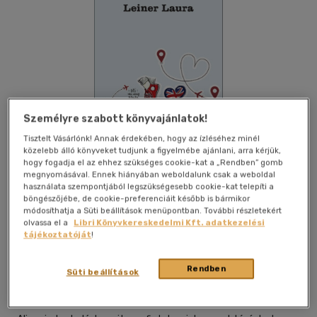
Személyre szabott könyvajánlatok!
Tisztelt Vásárlónk! Annak érdekében, hogy az ízléséhez minél
közelebb álló könyveket tudjunk a figyelmébe ajánlani, arra kérjük,
hogy fogadja el az ehhez szükséges cookie-kat a „Rendben” gomb
megnyomásával. Ennek hiányában weboldalunk csak a weboldal
használata szempontjából legszükségesebb cookie-kat telepíti a
böngészőjébe, de cookie-preferenciáit később is bármikor
módosíthatja a Süti beállítások menüpontban. További részletekért
olvassa el a
Libri Könyvkereskedelmi Kft. adatkezelési
Beleolvasok
Kívánságlistához adom
Megosztom
tájékoztatóját
!
(5 vélemény)
Rendben
Süti beállítások
Laulin Kft.
|
2025
|
magyar nyelvű