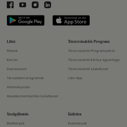
Libri a Facebookon
Libri a Youtube-on
Libri az Instagramon
Libri a LinkedInen
Libri applikáció Szerezd meg: Google P
Libri applikáció 
Libri
Törzsvásárlói Program
Rólunk
Törzsvásárlói Programunkról
Karrier
Törzsvásárlói Kártya egyenlege
Impresszum
Törzsvásárlói szabályzat
Társadalmi programok
Libri App
Adományozás
Akadálymentesítési nyilatkozat
Szolgáltatás
Kultúra
Boltkereső
Események