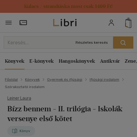
Kulacs / strandtáska most csak 1499 Ft!
Törzsvásárlói Kártya adatai
Részletes keresés
Könyvek
E-könyvek
Hangoskönyvek
Antikvár
Zene,
Főoldal
Könyvek
Gyermek és ifjúsági
Ifjúsági irodalom
Szórakoztató irodalom
Leiner Laura
Bízz bennem
- II. trilógia - Iskolák
versenye első kötet
Könyv