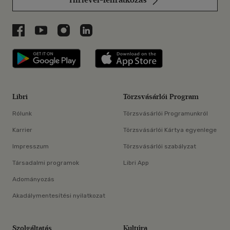
Libri a Facebookon
Libri a Youtube-on
Libri az Instagramon
Libri a LinkedInen
Libri applikáció Szerezd meg: Google P
Libri applikáció 
Libri
Törzsvásárlói Program
Rólunk
Törzsvásárlói Programunkról
Karrier
Törzsvásárlói Kártya egyenlege
Impresszum
Törzsvásárlói szabályzat
Társadalmi programok
Libri App
Adományozás
Akadálymentesítési nyilatkozat
Szolgáltatás
Kultúra