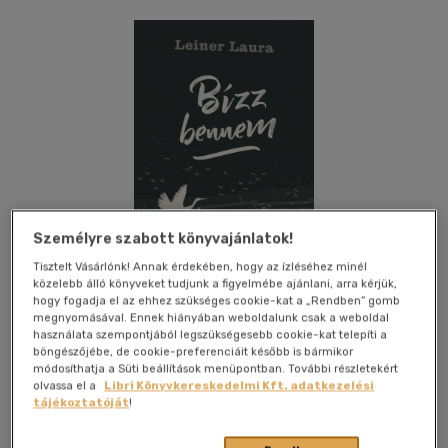
Személyre szabott könyvajánlatok!
Tisztelt Vásárlónk! Annak érdekében, hogy az ízléséhez minél
közelebb álló könyveket tudjunk a figyelmébe ajánlani, arra kérjük,
hogy fogadja el az ehhez szükséges cookie-kat a „Rendben” gomb
megnyomásával. Ennek hiányában weboldalunk csak a weboldal
használata szempontjából legszükségesebb cookie-kat telepíti a
böngészőjébe, de cookie-preferenciáit később is bármikor
Kívánságlistához adom
Megosztom
módosíthatja a Süti beállítások menüpontban. További részletekért
olvassa el a
Libri Könyvkereskedelmi Kft. adatkezelési
tájékoztatóját
!
(48 vélemény)
L&l Kiadó
|
2020
|
magyar nyelvű
|
füles, kartonált
|
479