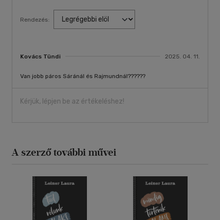
Rendezés:
Kovács Tündi
2025. 04. 11.
Van jobb páros Sáránál és Rajmundnál??????
Kérjük, lépjen be az értékeléshez!
A szerző további művei