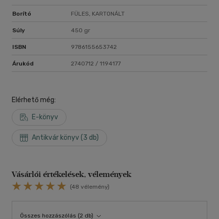
Borító
FÜLES, KARTONÁLT
Súly
450 gr
ISBN
9786155653742
Árukód
2740712 / 1194177
Elérhető még:
E-könyv
Antikvár könyv (3 db)
Vásárlói értékelések, vélemények
(48 vélemény)
Összes hozzászólás (2 db)