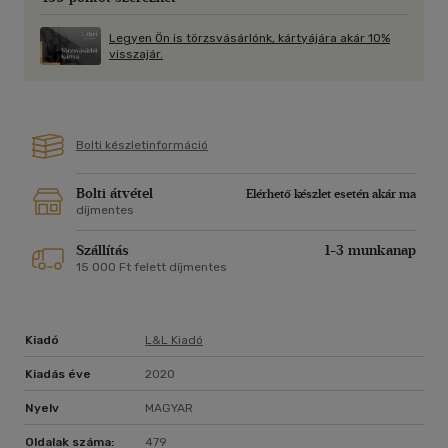
A Bízz bennem az Iskolák versenye második trilógia első része.
Legyen Ön is törzsvásárlónk, kártyájára akár 10%
visszajár.
Bolti készletinformáció
Bolti átvétel
Elérhető készlet esetén akár ma
díjmentes
Szállítás
1-3 munkanap
15 000 Ft felett díjmentes
Kiadó
L&l Kiadó
Kiadás éve
2020
Nyelv
MAGYAR
Oldalak száma:
479