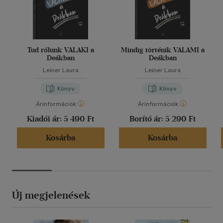
Tud rólunk VALAKI a
Mindig történik VALAMI a
Deákban
Deákban
Leiner Laura
Leiner Laura
Könyv
Könyv
Árinformációk
Árinformációk
Kiadói ár:
5 490 Ft
Borító ár:
5 290 Ft
Kosárba
Kosárba
Új megjelenések