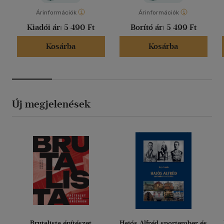
Árinformációk
Árinformációk
Kiadói ár:
5 490 Ft
Borító ár:
5 499 Ft
Kosárba
Kosárba
Új megjelenések
Brutalista építészet
Hajós Alfréd sportember és