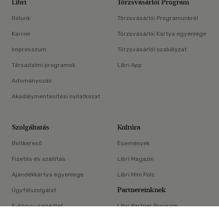
Libri
Törzsvásárlói Program
Rólunk
Törzsvásárlói Programunkról
Karrier
Törzsvásárlói Kártya egyenlege
Impresszum
Törzsvásárlói szabályzat
Társadalmi programok
Libri App
Adományozás
Akadálymentesítési nyilatkozat
Szolgáltatás
Kultúra
Boltkereső
Események
Fizetés és szállítás
Libri Magazin
Ajándékkártya egyenlege
Libri Mini Polc
Partnereinknek
Ügyfélszolgálat
E-könyv-segédlet
Libri Partner Program
×