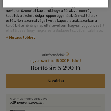
Farkas Roni, tizenegyedikes gimnazista egy nap váratlanul
névtelen üzenetet kap arról, hogy a fiú, akivel nemrég
kezdtek alakulni a dolgai, éppen egy másik lánnyal tölti az
estét. Roni azonnal véget vet a kapcsolatnak, azonban a
küldő kiléte néhány nap elteltével sem hagyja nyugodni, ezért
elhatározza, hogy megkeresi a Budapest szívében található,
patinás múlttal rendelkező, hatalmas és nagy létszámú Deák
+ Mutass többet
Gimnázium tanulói között a segítőjét.
Roni kitartása hamarosan meghozza az eredményt, ami
Árinformációk
meglepetésére sokkal többről szól, mint gondolta volna és
nem várt döntés elé állítja a lányt - mert a Deákban mindig
Ingyen szállítás 15 000 Ft felett
történik valami...
Borító ár:
5 290 Ft
Kosárba
A termék megvásárlásával
529 pontot szerezhet