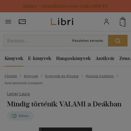
Kulacs / strandtáska most csak 1499 Ft!
Törzsvásárlói Kártya adatai
Részletes keresés
Könyvek
E-könyvek
Hangoskönyvek
Antikvár
Zene,
Főoldal
Könyvek
Gyermek és ifjúsági
Ifjúsági irodalom
Szórakoztató irodalom
Leiner Laura
Mindig történik VALAMI a Deákban
Könyv