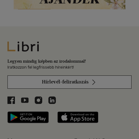
Libri
Legyen mindig képben az irodalommal!
Iratkozzon fel legfrissebb híreinkért!
Hírlevél-feliratkozás
Libri a Facebookon
Libri a Youtube-on
Libri az Instagramon
Libri a LinkedInen
Libri applikáció Szerezd meg: Google P
Libri applikáció 