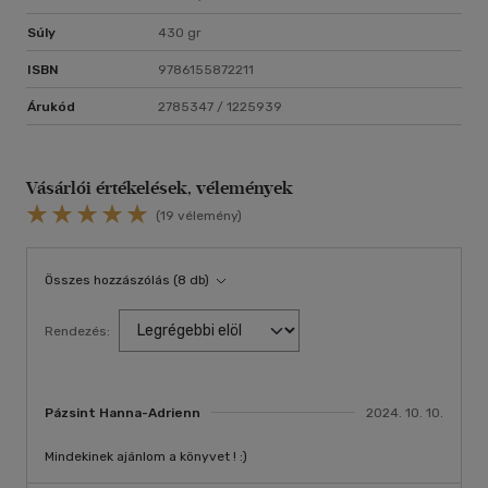
Súly
430 gr
ISBN
9786155872211
Árukód
2785347 / 1225939
Vásárlói értékelések, vélemények
(19 vélemény)
Összes hozzászólás (8 db)
Rendezés:
Pázsint Hanna-Adrienn
2024. 10. 10.
Mindekinek ajánlom a könyvet ! :)