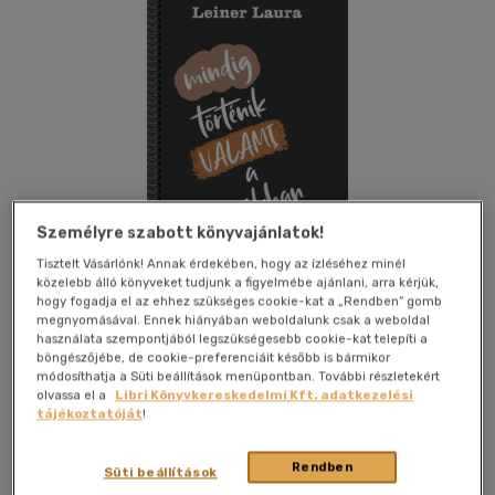
Személyre szabott könyvajánlatok!
Tisztelt Vásárlónk! Annak érdekében, hogy az ízléséhez minél
közelebb álló könyveket tudjunk a figyelmébe ajánlani, arra kérjük,
hogy fogadja el az ehhez szükséges cookie-kat a „Rendben” gomb
megnyomásával. Ennek hiányában weboldalunk csak a weboldal
használata szempontjából legszükségesebb cookie-kat telepíti a
böngészőjébe, de cookie-preferenciáit később is bármikor
Kívánságlistához adom
Megosztom
módosíthatja a Süti beállítások menüpontban. További részletekért
olvassa el a
Libri Könyvkereskedelmi Kft. adatkezelési
(19 vélemény)
tájékoztatóját
!
Laulin Kft.
|
2025
|
magyar nyelvű
|
füles, kartonált
|
448
Rendben
oldal
Süti beállítások