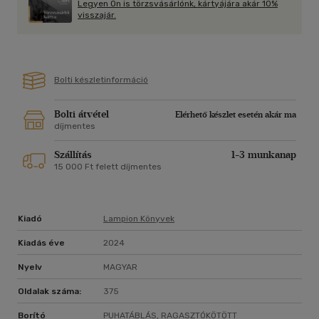
Legyen Ön is törzsvásárlónk, kártyájára akár 10%
visszajár.
Már több mint húsz országban megjelent!
Bolti készletinformáció
Bolti átvétel
Elérhető készlet esetén akár ma
díjmentes
Szállítás
1-3 munkanap
15 000 Ft felett díjmentes
Kiadó
Lampion Könyvek
Kiadás éve
2024
Nyelv
MAGYAR
Oldalak száma:
375
Borító
PUHATÁBLÁS, RAGASZTÓKÖTÖTT