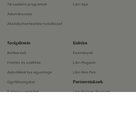
Társadalmi programok
Libri App
Adományozás
Akadálymentesítési nyilatkozat
Szolgáltatás
Kultúra
Boltkereső
Események
Fizetés és szállítás
Libri Magazin
Ajándékkártya egyenlege
Libri Mini Polc
Partnereinknek
Ügyfélszolgálat
E-könyv-segédlet
Libri Partner Program
×
Elállási nyilatkozat
Médiaajánlat
ÁSZF
Adatvédelem
Oldaltérkép
Süti beállítások
© Libri Könyvkereskedelmi Kft. Minden jog fenntartva!