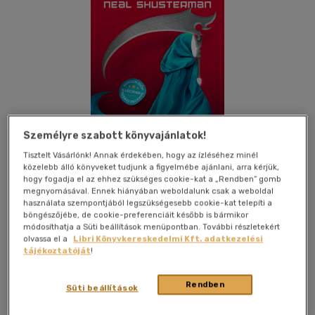
Személyre szabott könyvajánlatok!
Tisztelt Vásárlónk! Annak érdekében, hogy az ízléséhez minél
Csak online
közelebb álló könyveket tudjunk a figyelmébe ajánlani, arra kérjük,
hogy fogadja el az ehhez szükséges cookie-kat a „Rendben” gomb
megnyomásával. Ennek hiányában weboldalunk csak a weboldal
használata szempontjából legszükségesebb cookie-kat telepíti a
böngészőjébe, de cookie-preferenciáit később is bármikor
módosíthatja a Süti beállítások menüpontban. További részletekért
Kívánságlistához adom
Megosztom
olvassa el a
Libri Könyvkereskedelmi Kft. adatkezelési
tájékoztatóját
!
(13 vélemény)
Rendben
Lampion Könyvek
|
2024
|
magyar nyelvű
|
puhatáblás,
Süti beállítások
ragasztókötött
|
375 oldal