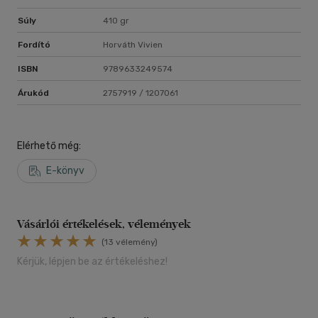
Súly
410 gr
Fordító
Horváth Vivien
ISBN
9789633249574
Árukód
2757919 / 1207061
Elérhető még:
E-könyv
Vásárlói értékelések, vélemények
(13 vélemény)
Kérjük, lépjen be az értékeléshez!