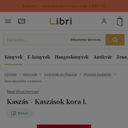
Kulacs / strandtáska most csak 1499 Ft!
Törzsvásárlói Kártya adatai
Részletes keresés
Könyvek
E-könyvek
Hangoskönyvek
Antikvár
Zene,
Főoldal
Könyvek
Gyermek és ifjúsági
Ifjúsági irodalom
Szórakoztató irodalom
Neal Shusterman
Kaszás
- Kaszások kora 1.
Könyv