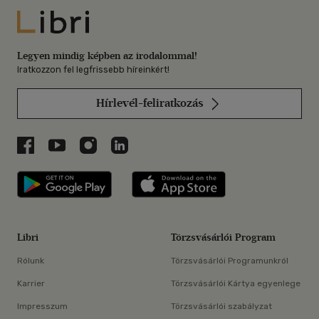
Libri
Legyen mindig képben az irodalommal!
Iratkozzon fel legfrissebb híreinkért!
Hírlevél-feliratkozás
Libri a Facebookon
Libri a Youtube-on
Libri az Instagramon
Libri a LinkedInen
Libri applikáció Szerezd meg: Google P
Libri applikáció 
Libri
Törzsvásárlói Program
Rólunk
Törzsvásárlói Programunkról
Karrier
Törzsvásárlói Kártya egyenlege
Impresszum
Törzsvásárlói szabályzat