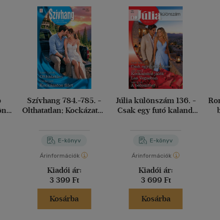
b
Szívhang 784.-785. -
Júlia különszám 136. -
Rom
lönös
Olthatatlan; Kockázatos
Csak egy futó kaland;
öbbé
flört
Kockázatos játék Las
N
 ég
Vegasban; A bébiszitter
E-könyv
E-könyv
Árinformációk
Árinformációk
Kiadói ár:
Kiadói ár:
3 399 Ft
3 699 Ft
Kosárba
Kosárba