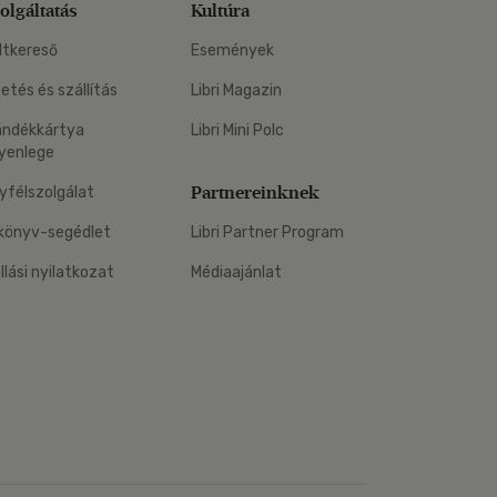
olgáltatás
Kultúra
ltkereső
Események
zetés és szállítás
Libri Magazin
ándékkártya
Libri Mini Polc
yenlege
Partnereinknek
yfélszolgálat
könyv-segédlet
Libri Partner Program
állási nyilatkozat
Médiaajánlat