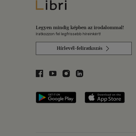
Libri
Legyen mindig képben az irodalommal!
Iratkozzon fel legfrissebb híreinkért!
Hírlevél-feliratkozás
Libri a Facebookon
Libri a Youtube-on
Libri az Instagramon
Libri a LinkedInen
Libri applikáció Szerezd m
Libri