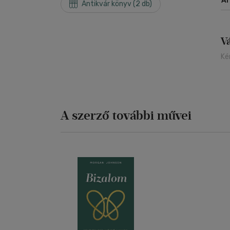
Á
Antikvár könyv (2 db)
ti
pá
(E
ja
V
és
be
Ké
ka
eg
be
kö
A szerző további művei