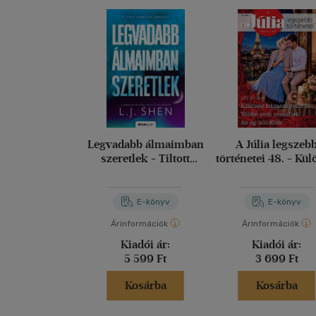
Legvadabb álmaimban
A Júlia legszeb
szeretlek - Tiltott
történetei 48. - Kü
szerelem 2.
házasságszerző; T
nem eresztlek; Az
küldötte
E-könyv
E-könyv
Árinformációk
Árinformációk
Kiadói ár:
Kiadói ár:
5 599 Ft
3 699 Ft
Kosárba
Kosárba