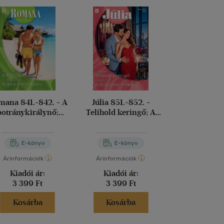
ana 841.-842. - A
Júlia 851.-852. -
Voracious
botránykirálynő;
Telihold keringő; A
telhetet
apsütötte románc
titokzatos örökös
Leigh Riv
E-könyv
E-könyv
E-kö
Árinformációk
Árinformációk
Árinformáci
Kiadói ár:
Kiadói ár:
Kiadói 
3 399 Ft
3 399 Ft
6 490 
Kosárba
Kosárba
Kosár