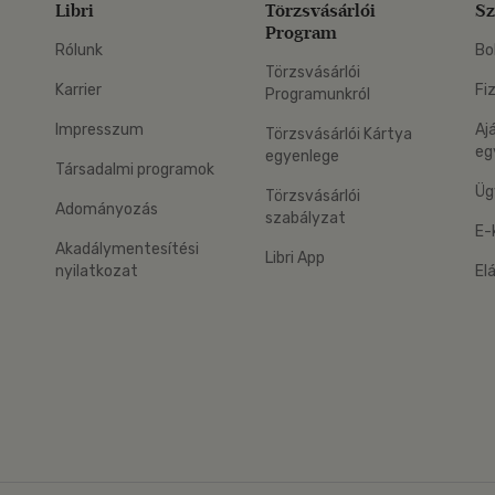
Libri
Törzsvásárlói
Sz
Program
Rólunk
Bo
Törzsvásárlói
Karrier
Fi
Programunkról
Impresszum
Aj
Törzsvásárlói Kártya
eg
egyenlege
Társadalmi programok
Üg
Törzsvásárlói
Adományozás
szabályzat
E-
Akadálymentesítési
Libri App
nyilatkozat
El
eg: Google Play
 applikáció Letölthető az App Store-ból