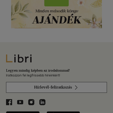
Libri
Legyen mindig képben az irodalommal!
Iratkozzon fel legfrissebb híreinkért!
Hírlevél-feliratkozás
Libri a Facebookon
Libri a Youtube-on
Libri az Instagramon
Libri a LinkedInen