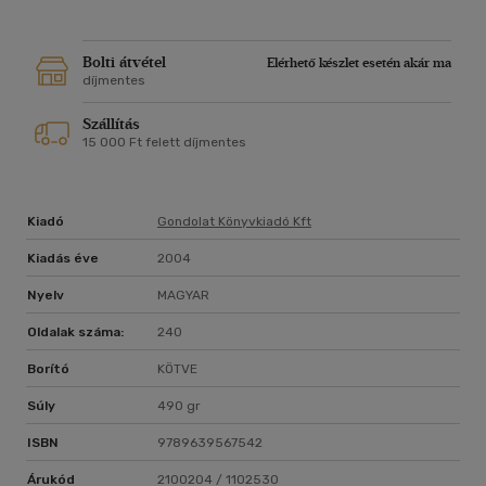
Bolti átvétel
Elérhető készlet esetén akár ma
díjmentes
Szállítás
15 000 Ft felett díjmentes
Kiadó
Gondolat Könyvkiadó Kft
Kiadás éve
2004
Nyelv
MAGYAR
Oldalak száma:
240
Borító
KÖTVE
Súly
490 gr
ISBN
9789639567542
Árukód
2100204 / 1102530