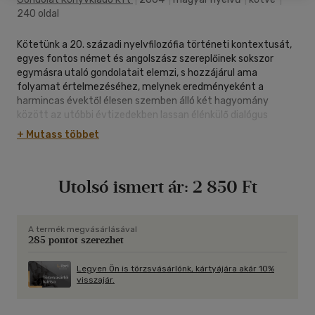
240 oldal
Kötetünk a 20. századi nyelvfilozófia történeti kontextusát,
egyes fontos német és angolszász szereplőinek sokszor
egymásra utaló gondolatait elemzi, s hozzájárul ama
folyamat értelmezéséhez, melynek eredményeként a
harmincas évektől élesen szemben álló két hagyomány
között az utóbbi évtizedekben lassan élénkülő dialógus
bontakozik ki.
+ Mutass többet
Utolsó ismert ár:
2 850 Ft
A termék megvásárlásával
285 pontot szerezhet
Legyen Ön is törzsvásárlónk, kártyájára akár 10%
visszajár.