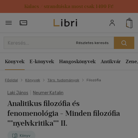
Kulacs / strandtáska most csak 1499 Ft!
Törzsvásárlói Kártya adatai
Részletes keresés
Könyvek
E-könyvek
Hangoskönyvek
Antikvár
Zene,
Főoldal
Könyvek
Társ. tudományok
Filozófia
Laki János
|
Neumer Katalin
Analitikus filozófia és
fenomenológia
- Minden filozófia
""nyelvkritika"" II.
Könyv