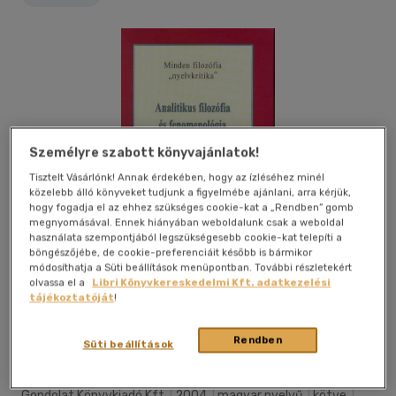
Személyre szabott könyvajánlatok!
Tisztelt Vásárlónk! Annak érdekében, hogy az ízléséhez minél
közelebb álló könyveket tudjunk a figyelmébe ajánlani, arra kérjük,
hogy fogadja el az ehhez szükséges cookie-kat a „Rendben” gomb
megnyomásával. Ennek hiányában weboldalunk csak a weboldal
használata szempontjából legszükségesebb cookie-kat telepíti a
böngészőjébe, de cookie-preferenciáit később is bármikor
módosíthatja a Süti beállítások menüpontban. További részletekért
olvassa el a
Libri Könyvkereskedelmi Kft. adatkezelési
tájékoztatóját
!
Kívánságlistához adom
Megosztom
Rendben
Süti beállítások
Gondolat Könyvkiadó Kft
|
2004
|
magyar nyelvű
|
kötve
|