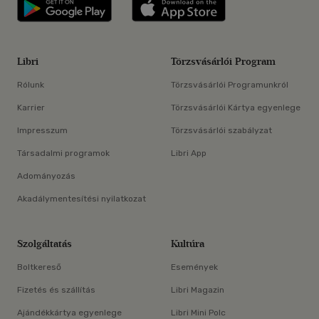
Libri applikáció Szerezd meg: Google P
Libri applikáció 
Libri
Törzsvásárlói Program
Rólunk
Törzsvásárlói Programunkról
Karrier
Törzsvásárlói Kártya egyenlege
Impresszum
Törzsvásárlói szabályzat
Társadalmi programok
Libri App
Adományozás
Akadálymentesítési nyilatkozat
Szolgáltatás
Kultúra
Boltkereső
Események
Fizetés és szállítás
Libri Magazin
Ajándékkártya egyenlege
Libri Mini Polc