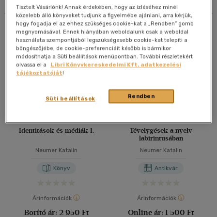
Tisztelt Vásárlónk! Annak érdekében, hogy az ízléséhez minél
40 db / oldal
közelebb álló könyveket tudjunk a figyelmébe ajánlani, arra kérjük,
hogy fogadja el az ehhez szükséges cookie-kat a „Rendben” gomb
Összesen
5
db
megnyomásával. Ennek hiányában weboldalunk csak a weboldal
használata szempontjából legszükségesebb cookie-kat telepíti a
böngészőjébe, de cookie-preferenciáit később is bármikor
Alkalmaz
módosíthatja a Süti beállítások menüpontban. További részletekért
olvassa el a
Libri Könyvkereskedelmi Kft. adatkezelési
tájékoztatóját
!
Rendben
Süti beállítások
Identitások és médiák I.
Tévelygések a nyelv
labirintusában
Neumer Katalin
Neumer Katalin
Könyv
Antikvár
Árinformációk
Árinformációk
Borító ár:
2 950 Ft
Online ár:
1 500 Ft