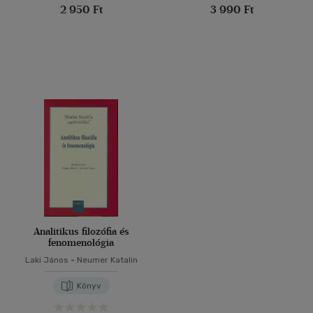
2 950 Ft
3 990 Ft
Analitikus filozófia és
fenomenológia
Laki János
-
Neumer Katalin
Könyv