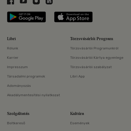
Libri a Facebookon
Libri a Youtube-on
Libri az Instagramon
Libri a LinkedInen
Libri applikáció Szerezd meg: Google P
Libri applikáció 
Libri
Törzsvásárlói Program
Rólunk
Törzsvásárlói Programunkról
Karrier
Törzsvásárlói Kártya egyenlege
Impresszum
Törzsvásárlói szabályzat
Társadalmi programok
Libri App
Adományozás
Akadálymentesítési nyilatkozat
Szolgáltatás
Kultúra
Boltkereső
Események