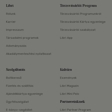
Libri
Törzsvásárlói Program
Rólunk
Törzsvásárlói Programunkról
Karrier
Törzsvásárlói Kártya egyenlege
Impresszum
Törzsvásárlói szabályzat
Társadalmi programok
Libri App
Adományozás
Akadálymentesítési nyilatkozat
Szolgáltatás
Kultúra
Boltkereső
Események
Fizetés és szállítás
Libri Magazin
Ajándékkártya egyenlege
Libri Mini Polc
Partnereinknek
Ügyfélszolgálat
E-könyv-segédlet
Libri Partner Program