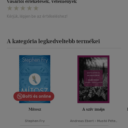
Vásárlói értékelések, vélemények
Kérjük, lépjen be az értékeléshez!
A kategória legkedveltebb termékei
Bolti és online
Mítosz
A szív imája
Stephen Fry
Andreas Ebert
-
Mustó Péter
SJ