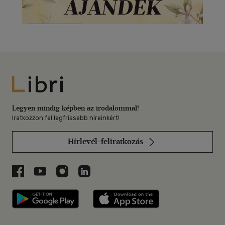
Libri
Legyen mindig képben az irodalommal!
Iratkozzon fel legfrissebb híreinkért!
Hírlevél-feliratkozás
Libri a Facebookon
Libri a Youtube-on
Libri az Instagramon
Libri a LinkedInen
Libri applikáció Szerezd meg: Google P
Libri applikáció 