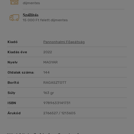
díjmentes
Szállítás
15 000 Ft felett díjmentes
Kiadó
Pannonhalmi Főapátság
Kiadás éve
2022
Nyelv
MAGYAR
Oldalak száma:
144
Borító
RAGASZTOTT
Súly
163 gr
ISBN
9789633141731
Árukód
2766527 / 1213605