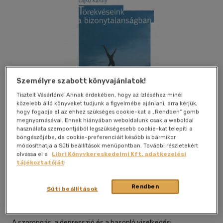
Személyre szabott könyvajánlatok!
Tisztelt Vásárlónk! Annak érdekében, hogy az ízléséhez minél
közelebb álló könyveket tudjunk a figyelmébe ajánlani, arra kérjük,
hogy fogadja el az ehhez szükséges cookie-kat a „Rendben” gomb
megnyomásával. Ennek hiányában weboldalunk csak a weboldal
használata szempontjából legszükségesebb cookie-kat telepíti a
böngészőjébe, de cookie-preferenciáit később is bármikor
módosíthatja a Süti beállítások menüpontban. További részletekért
olvassa el a
Libri Könyvkereskedelmi Kft. adatkezelési
Kívánságlistához adom
Megosztom
tájékoztatóját
!
Rendben
Süti beállítások
Pannonhalmi Főapátság
|
2022
|
magyar nyelvű
|
ragasztott
|
144 oldal
A szorongás, a depresszió és a hasonló viselkedési