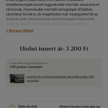
rendellenességek korunk leggyakoribb mentális zavarai közé
tartoznak. A komolyabb mentális betegségek általában
váratlanul törnek ki, de megelőzően már megfigyelhetők az
árulkodó jelek. Időszerű olyan új lehetőségeket keresnünk,
amelyek segítik mentális egészségünk megőrzését.
Lajkó Károly pannonhalmi bencés diák, neurológus, pszichiáter,
+ Mutass többet
pszichoterapeuta legújabb kötete Törekvéseink a
bizonytalanságban címmel olyan kérdésekre segít választ
kapni, mint miért olyan a világ, hogy a sikerért meg kell
Utolsó ismert ár:
3 200 Ft
szenvedni, vagy mi a siker értelme, ha az ember halálával
végül mindent elveszít, vagy mi az emberi élet értelme.
A termék megvásárlásával
320 pontot szerezhet
Legyen Ön is törzsvásárlónk, kártyájára akár 10%
visszajár.
Bolti átvétel
Elérhető készlet esetén akár ma