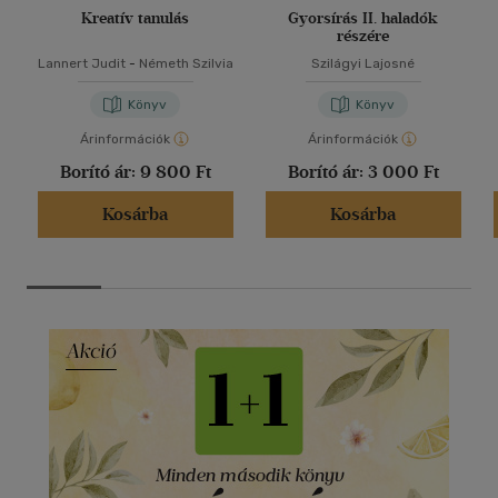
Kreatív tanulás
Gyorsírás II. haladók
részére
Lannert Judit
-
Németh Szilvia
Szilágyi Lajosné
Könyv
Könyv
Árinformációk
Árinformációk
Borító ár:
9 800 Ft
Borító ár:
3 000 Ft
Kosárba
Kosárba