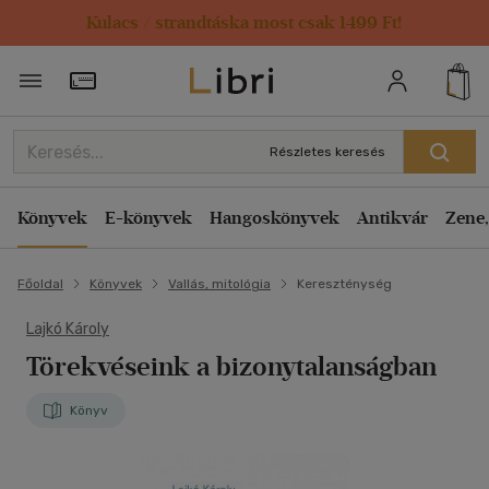
Kulacs / strandtáska most csak 1499 Ft!
Törzsvásárlói Kártya adatai
Részletes keresés
Könyvek
E-könyvek
Hangoskönyvek
Antikvár
Zene,
Főoldal
Könyvek
Vallás, mitológia
Kereszténység
Lajkó Károly
Törekvéseink a bizonytalanságban
Könyv