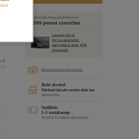
Kártya
Vallás, mitológia
lési
m
Képeslap
és Természet
A termék megvásárlásával
yv
Naptár
1 199 pontot szerezhet
k
Papír, írószer
Legyen Ön is
t
ok
törzsvásárlónk,
kártyájára akár 10%
visszajár.
, a
rók
Bolti készletinformáció
Bolti átvétel
r
Elérhető készlet esetén akár ma
díjmentes
Szállítás
1-3 munkanap
15 000 Ft felett díjmentes