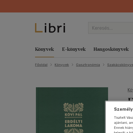
Könyvek
E-könyvek
Hangoskönyvek
Főoldal
Könyvek
Gasztronómia
Szakácskönyv
Kategóriák
Kategóriák
Kategóriák
Kategóriák
Zene
Aktuális akcióink
Kategóriák
Kategóriák
Kategóriák
Libri
Film
szerint
Család és szülők
Család és szülők
E-hangoskönyv
Család és szülők
Komolyzene
Lapozz bele az új tanévbe! Bolti és online
Család és szülők
Család és szülők
Törzsvásárlói Program
Nyelvkönyv,
Akció
Gyermek és 
Hob
Hob
Ezotéria
szótár, idegen
E-hangoskönyv
Életmód, egészség
Hangoskönyv
Egyéb áru, szolgáltatás
Könnyűzene
Minden második könyv ajándék Bolti és online
Egyéb áru, szolgáltatás
Életmód, egészség
Törzsvásárlói Kártya egyenlege
Animációs film
Hangosköny
Iro
Iro
Kö
nyelvű
Irodalom
E
Életmód, egészség
Életrajzok, visszaemlékezések
Életmód, egészség
Népzene
A kalandok a könyvespolcon kezdődnek Csak
Életmód, egészség
Életrajzok, visszaemlékezések
Libri Magazin
Bábfilm
Hangzóany
Kép
Kár
Gyermek és
online
Gasztronómia
ifjúsági
Életrajzok, visszaemlékezések
Ezotéria
Életrajzok,
Nyelvtanulás
Életrajzok, visszaemlékezések
Ezotéria
Ajándékkártya
Családi
Hobbi, szab
Ker
Kép
Személyr
r
visszaemlékezések
Egyszerre könnyed, mégis komoly e-könyv akci
Család és
Művészet,
Tisztelt Vá
Ezotéria
Gasztronómia
Próza
Ezotéria
Folyóirat, újság
Események
Diafilm vegyesen
Irodalom
Lex
Ker
szülők
M
ajánlani, a
építészet
Ezotéria
Gasztronómia
Gyermek és ifjúsági
Spirituális zene
Gasztronómia
Gasztronómia
Libri Mini Polc
Dokumentumfilm
Játék
Műv
Műv
Ennek hián
Hobbi,
Lexikon,
telepíti a 