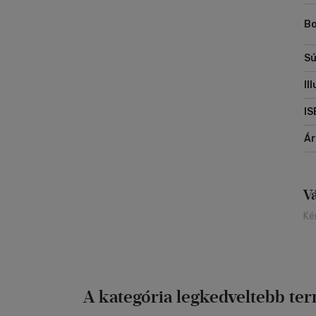
Bo
Sú
Il
IS
Á
V
Ké
A kategória legkedveltebb te