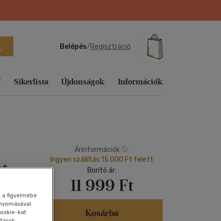
Belépés
/
Regisztráció
ő
Sikerlista
Újdonságok
Információk
Ajándék
Sikerlisták
yelvű
ág
echnika,
Tankönyvek, segédkönyvek
Útifilm
Sport, természetjárás
Fejlesztő
Utazás
Tudomány és Természet
Vallás, mitológia
Ajándékkártyák
Heti sikerlista
játékok
Társ. tudományok
Vígjáték
Tankönyvek, segédkönyvek
Vallás, mitológia
Utazás
Árinformációk
Egyéb áru,
Aktuális
zeneelmélet
Könyves
Ingyen szállítás 15 000 Ft felett
szolgáltatás
et
Történelem
Western
Társ. tudományok
Vallás, mitológia
Előrendelhető
kiegészítők
Borító ár:
s
k,
Folyóirat, újság
11 999 Ft
Tudomány és Természet
Zene, musical
Történelem
E-könyv
vek
Földgömb
sikerlista
k a figyelmébe
Utazás
Tudomány és Természet
ományok
gnyomásával.
Játék
Kosárba
Vallás, mitológia
Utazás
ookie-kat
ítások