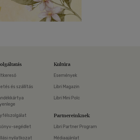
olgáltatás
Kultúra
ltkereső
Események
zetés és szállítás
Libri Magazin
ándékkártya
Libri Mini Polc
yenlege
Partnereinknek
yfélszolgálat
könyv-segédlet
Libri Partner Program
állási nyilatkozat
Médiaajánlat