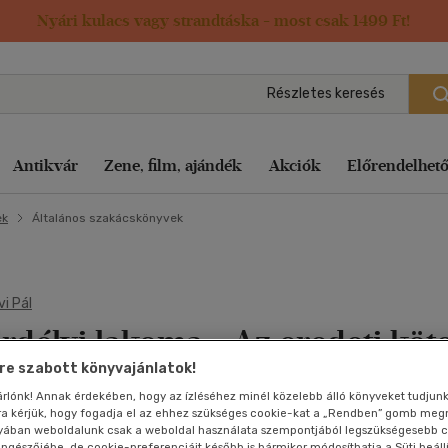
Nyári kulacs vagy strandtáska - most csak 1499 Ft!
Részletes keresés
Antikvár
Zene, film, ajándék
Akciók
Előrendelhet
ek
Általános szakácskönyvek
ifjúsági
bi, szabadidő
bi, szabadidő
Pénz, gazdaság,
Képregény
Film vegyesen
Irodalom
Kert, ház, otthon
Diafilm
Pénz, gazdaság, üzleti élet
Művész
Nyelvkönyv, szótár, idegen n
Folyóirat, újs
Számítást
üzleti élet
internet
v
dalom
dalom
vi Pál
Kert, ház, otthon
Gyermekfilm
Játék
Lexikon, enciklopédia
Földgömb
Sport, természetjárás
Opera-Operett
Pénz, gazdaság, üzleti élet
Vallás,
Életrajzok,
mitológia
Szolfézs, 
rdélyi lakoma
- Az eredeti köt
ag
regény
tya
Lexikon, enciklopédia
Háborús
Képregény
Művészet, építészet
Képeslap
Számítástechnika, internet
Rajzfilm
Sport, természetjárás
visszaemlékezések
Tudomány é
Tankönyve
adidő
t, ház, otthon
regény
Művészet, építészet
Hobbi
Kert, ház, otthon
Napjaink, bulvár, politika
Képregény
Tankönyvek, segédkönyvek
Romantikus
Tankönyvek, segédkönyvek
e szabott könyvajánlatok!
eceptjeit új életre keltette:
Film
Természet
segédköny
ó
sárlónk! Annak érdekében, hogy az ízléséhez minél közelebb álló könyveket tudjun
ikon, enciklopédia
t, ház, otthon
Nyelvkönyv, szótár, idegen nyelvű
Horror
Művészet, építészet
Naptár
Történelem
Társ. tudományok
Sci-fi
Társasjátékok
Játék
Szolfézs,
Társ. tud
autner Zsófi
rra kérjük, hogy fogadja el az ehhez szükséges cookie-kat a „Rendben” gomb me
zeneelmélet
észet, építészet
észet, építészet
Pénz, gazdaság, üzleti élet
Humor-kabaré
Napjaink, bulvár, politika
Nyelvkönyv, szótár, idegen
Hangoskönyv
Térkép
Sport-Fittness
Társ. tudományok
yában weboldalunk csak a weboldal használata szempontjából legszükségesebb c
Utazás
Térkép
böngészőjébe, de cookie-preferenciáit később is bármikor módosíthatja a Süti beáll