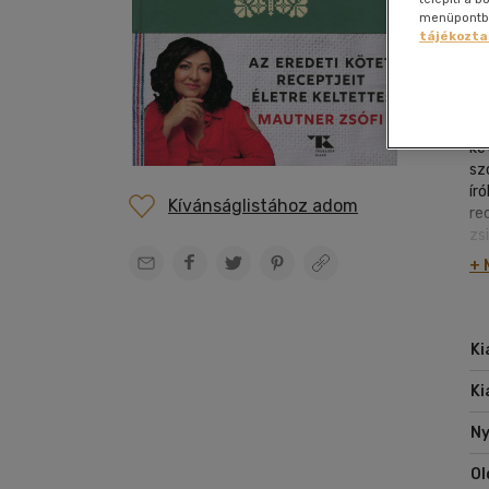
Film
szabadidő
Gyermek és ifjúsági
Hobbi, szabadidő
Szolfézs, zeneelm.
Gyermek és ifjúsági
Gyermek és ifjúsági
Szállítás és fizetés
Dráma
Kártya
Nap
Nap
menüpontban
enciklopédia
tájékozta
Folyóirat, újság
vegyes
Társ.
Hangoskönyv
Irodalom
Hobbi, szabadidő
Hangzóanyag
Ügyfélszolgálat
Egészségről-
Képregény
Nye
Nap
Sport,
Tr
tudományok
Gasztronómia
Zene vegyesen
betegségről
természetjárás
or
Boltkereső
Életmód,
Életrajzi
Tankönyvek,
Elállási nyilatkozat
egészség
A 
segédkönyvek
Erotikus
ké
Kert, ház,
Napjaink, bulvár,
sz
Ezoterika
otthon
politika
ír
Kívánságlistához adom
Fantasy film
re
Számítástechnika,
zs
internet
to
+ 
erd
A 
ha
al
Ki
Ki
Ny
Ol