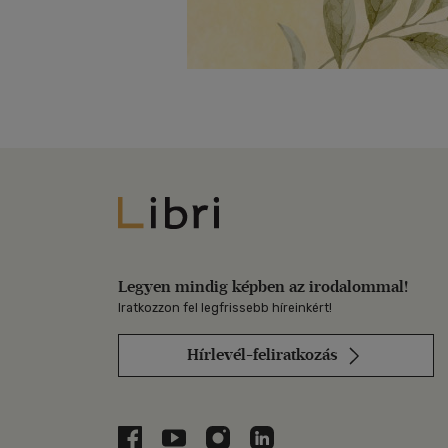
Libri
Legyen mindig képben az irodalommal!
Iratkozzon fel legfrissebb híreinkért!
Hírlevél-feliratkozás
Libri a Facebookon
Libri a Youtube-on
Libri az Instagramon
Libri a LinkedInen