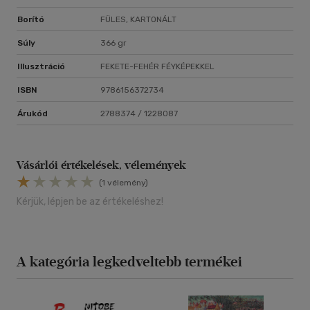
Borító
FÜLES, KARTONÁLT
Súly
366 gr
Illusztráció
FEKETE-FEHÉR FÉYKÉPEKKEL
ISBN
9786156372734
Árukód
2788374 / 1228087
Vásárlói értékelések, vélemények
(1 vélemény)
Kérjük, lépjen be az értékeléshez!
A kategória legkedveltebb termékei