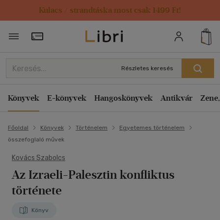
Kulacs / strandtáska most csak 1499 Ft!
Törzsvásárlói Kártya adatai
Részletes keresés
Könyvek
E-könyvek
Hangoskönyvek
Antikvár
Zene,
Főoldal
Könyvek
Történelem
Egyetemes történelem
összefoglaló művek
Kovács Szabolcs
Az Izraeli-Palesztin konfliktus
története
Könyv