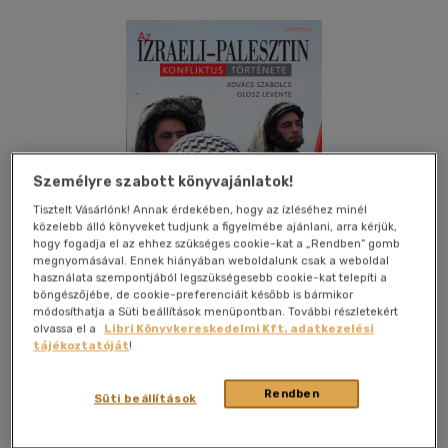
Személyre szabott könyvajánlatok!
Tisztelt Vásárlónk! Annak érdekében, hogy az ízléséhez minél
közelebb álló könyveket tudjunk a figyelmébe ajánlani, arra kérjük,
hogy fogadja el az ehhez szükséges cookie-kat a „Rendben” gomb
megnyomásával. Ennek hiányában weboldalunk csak a weboldal
használata szempontjából legszükségesebb cookie-kat telepíti a
böngészőjébe, de cookie-preferenciáit később is bármikor
módosíthatja a Süti beállítások menüpontban. További részletekért
olvassa el a
Libri Könyvkereskedelmi Kft. adatkezelési
tájékoztatóját
!
Kívánságlistához adom
Megosztom
Rendben
Süti beállítások
(1 vélemény)
Joshua Könyvek
|
2024
|
magyar nyelvű
|
füles, kartonált
|