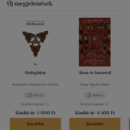
Új megjelenések
Ördöglakat
Álom és karnevál
Wodianer-Nemessuri Zoltán
Papp Ágnes Klára
Könyv
Könyv
Árinformációk
Árinformációk
Kiadói ár:
5 000 Ft
Kiadói ár:
4 500 Ft
Kosárba
Kosárba