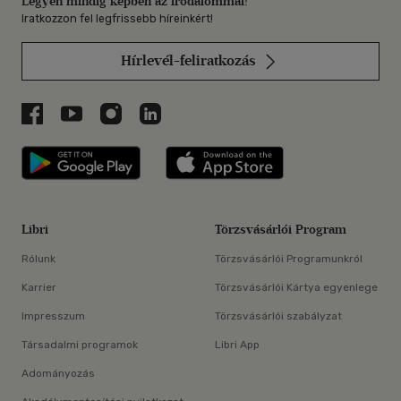
Legyen mindig képben az irodalommal!
Iratkozzon fel legfrissebb híreinkért!
Hírlevél-feliratkozás
Libri a Facebookon
Libri a Youtube-on
Libri az Instagramon
Libri a LinkedInen
Libri applikáció Szerezd meg: Google P
Libri applikáció 
Libri
Törzsvásárlói Program
Rólunk
Törzsvásárlói Programunkról
Karrier
Törzsvásárlói Kártya egyenlege
Impresszum
Törzsvásárlói szabályzat
Társadalmi programok
Libri App
Adományozás