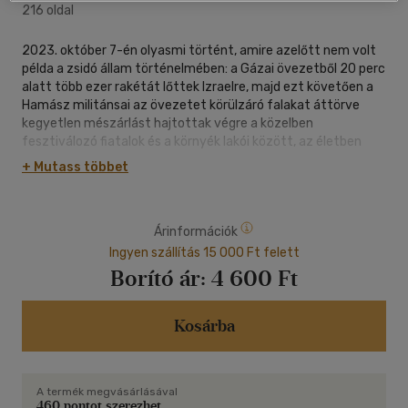
216 oldal
2023. október 7-én olyasmi történt, amire azelőtt nem volt
példa a zsidó állam történelmében: a Gázai övezetből 20 perc
alatt több ezer rakétát lőttek Izraelre, majd ezt követően a
Hamász militánsai az övezetet körülzáró falakat áttörve
kegyetlen mészárlást hajtottak végre a közelben
fesztiválozó fiatalok és a környék lakói között, az életben
maradtak közül pedig rengeteget elhurcoltak. A váratlan és
+ Mutass többet
brutális agresszióra válaszul Izrael átfogó hadműveletbe
kezdett, melynek célja az elrabolt túszok kiszabadítása és a
Hamász teljes megsemmisítése.
Árinformációk
Az eseményeket figyelve sokakban felmerül a kérdés: vajon
mi lehet az oka Izrael és a palesztinok közötti több évtizedes
Ingyen szállítás 15 000 Ft felett
viszálynak? Mi fűti a békétlenségüket? A kérdés
Borító ár:
4 600 Ft
megválaszolása roppant körülményes, már a konfliktus
forrása is számtalan vita tárgyát képezi. A folyamatok
nehezen vagy egyáltalán nem követhetők egy kívülálló
Kosárba
számára, de napjaink információs zajában mégiscsak fontos
lenne a helyzetről egy átlátható, letisztult képet kapni.
Visszapörgetjük az idő kerekét, és a tényszerűség mentén a
A termék megvásárlásával
múltból a jelen felé haladva végigvezetjük az olvasót azokon
460 pontot szerezhet