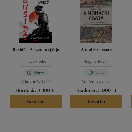
Busidó - A szamuráj útja
A mohácsi csata
Inazo Nitobe
Nagy-L. István
Könyv
Könyv
Árinformációk
Árinformációk
Borító ár:
3 990 Ft
Kiadói ár:
5 990 Ft
Kosárba
Kosárba