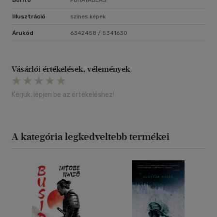
Borító
PUHATÁBLÁS
Illusztráció
színes képek
Árukód
6342458 / 5341630
Vásárlói értékelések, vélemények
Kérjük, lépjen be az értékeléshez!
A kategória legkedveltebb termékei