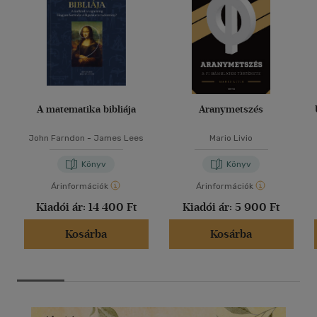
A matematika bibliája
Aranymetszés
John Farndon
-
James Lees
Mario Livio
Könyv
Könyv
Árinformációk
Árinformációk
Kiadói ár:
14 400 Ft
Kiadói ár:
5 900 Ft
Kosárba
Kosárba