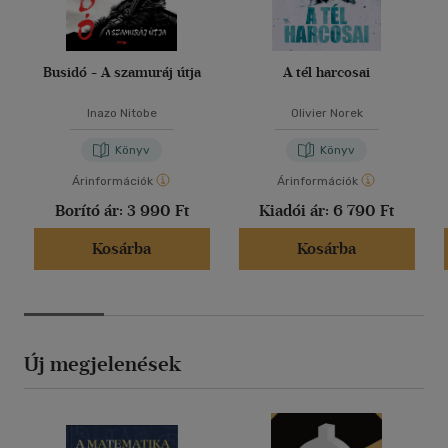
Busidó - A szamuráj útja
A tél harcosai
Inazo Nitobe
Olivier Norek
Könyv
Könyv
Árinformációk
Árinformációk
Borító ár:
3 990 Ft
Kiadói ár:
6 790 Ft
Kosárba
Kosárba
Új megjelenések