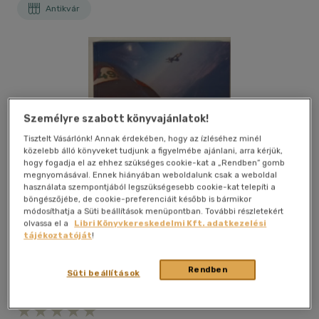
Antikvár
Személyre szabott könyvajánlatok!
Tisztelt Vásárlónk! Annak érdekében, hogy az ízléséhez minél
közelebb álló könyveket tudjunk a figyelmébe ajánlani, arra kérjük,
hogy fogadja el az ehhez szükséges cookie-kat a „Rendben” gomb
megnyomásával. Ennek hiányában weboldalunk csak a weboldal
használata szempontjából legszükségesebb cookie-kat telepíti a
böngészőjébe, de cookie-preferenciáit később is bármikor
módosíthatja a Süti beállítások menüpontban. További részletekért
olvassa el a
Libri Könyvkereskedelmi Kft. adatkezelési
tájékoztatóját
!
Rendben
Süti beállítások
Kívánságlistához adom
Megosztom