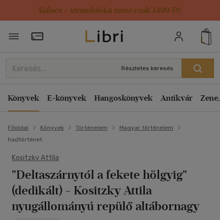
Kulacs / strandtáska most csak 1499 Ft!
Törzsvásárlói Kártya adatai
Részletes keresés
Könyvek
E-könyvek
Hangoskönyvek
Antikvár
Zene,
Főoldal
Könyvek
Történelem
Magyar történelem
hadtörténet
Kositzky Attila
"Deltaszárnytól a fekete hölgyig"
(dedikált)
- Kositzky Attila
nyugállományú repülő altábornagy