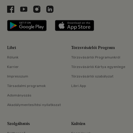
Libri a Facebookon
Libri a Youtube-on
Libri az Instagramon
Libri a LinkedInen
Libri applikáció Szerezd meg: Google P
Libri applikáció 
Libri
Törzsvásárlói Program
Rólunk
Törzsvásárlói Programunkról
Karrier
Törzsvásárlói Kártya egyenlege
Impresszum
Törzsvásárlói szabályzat
Társadalmi programok
Libri App
Adományozás
Akadálymentesítési nyilatkozat
Szolgáltatás
Kultúra