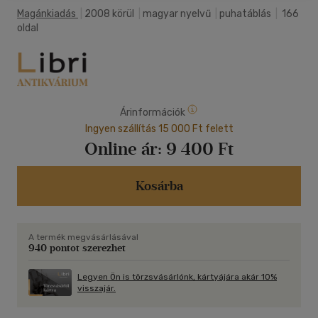
Magánkiadás
|
2008 körül
|
magyar nyelvű
|
puhatáblás
|
166
oldal
Árinformációk
Ingyen szállítás 15 000 Ft felett
Online ár:
9 400 Ft
Kosárba
A termék megvásárlásával
940 pontot szerezhet
Legyen Ön is törzsvásárlónk, kártyájára akár 10%
visszajár.