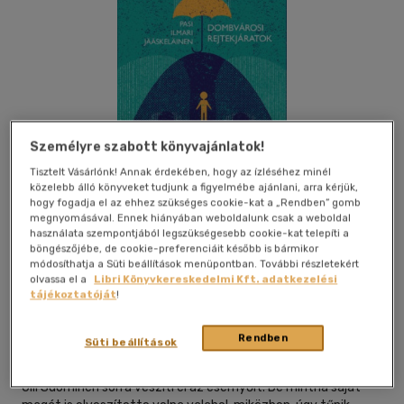
Személyre szabott könyvajánlatok!
Tisztelt Vásárlónk! Annak érdekében, hogy az ízléséhez minél
közelebb álló könyveket tudjunk a figyelmébe ajánlani, arra kérjük,
hogy fogadja el az ehhez szükséges cookie-kat a „Rendben” gomb
megnyomásával. Ennek hiányában weboldalunk csak a weboldal
használata szempontjából legszükségesebb cookie-kat telepíti a
böngészőjébe, de cookie-preferenciáit később is bármikor
módosíthatja a Süti beállítások menüpontban. További részletekért
olvassa el a
Libri Könyvkereskedelmi Kft. adatkezelési
Beleolvasok
Kívánságlistához adom
Megosztom
tájékoztatóját
!
Rendben
Süti beállítások
Typotex Elektronikus Kiadó Kft.
|
2020
|
magyar nyelvű
Olli Suominen sorra veszíti el az esernyőit. De mintha saját