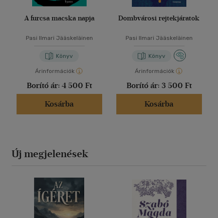
A furcsa macska napja
Dombvárosi rejtekjáratok
Pasi Ilmari Jääskeläinen
Pasi Ilmari Jääskeläinen
Könyv
Könyv
Árinformációk
Árinformációk
Borító ár:
4 500 Ft
Borító ár:
3 500 Ft
Kosárba
Kosárba
Új megjelenések