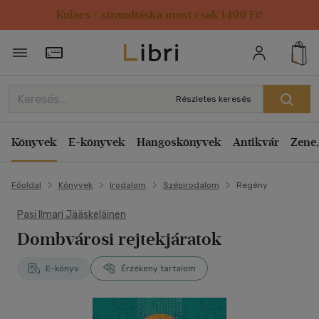
Kulacs / strandtáska most csak 1499 Ft!
Törzsvásárlói Kártya adatai
Részletes keresés
Könyvek
E-könyvek
Hangoskönyvek
Antikvár
Zene,
Főoldal
Könyvek
Irodalom
Szépirodalom
Regény
Pasi Ilmari Jääskeläinen
Dombvárosi rejtekjáratok
E-könyv
Érzékeny tartalom