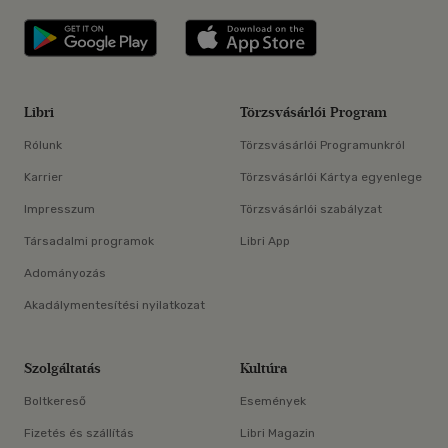
Libri applikáció Szerezd meg: Google P
Libri applikáció 
Libri
Törzsvásárlói Program
Rólunk
Törzsvásárlói Programunkról
Karrier
Törzsvásárlói Kártya egyenlege
Impresszum
Törzsvásárlói szabályzat
Társadalmi programok
Libri App
Adományozás
Akadálymentesítési nyilatkozat
Szolgáltatás
Kultúra
Boltkereső
Események
Fizetés és szállítás
Libri Magazin