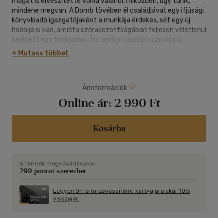
magát is elveszítette volna valahol, miközben, úgy tűnik,
mindene megvan. A Domb tövében él családjával, egy ifjúsági
könyvkiadó igazgatójaként a munkája érdekes, sőt egy új
hobbija is van, amióta szórakozottságában teljesen véletlenül
belépett egy filmklubba. Ám amikor kiadója számára új
szerzőt keres, kamaszkori szerelme, Kerttu jelentkezik be
+ Mutass többet
nála a Facebookon, és ezzel minden megváltozik. Ahogy sorsa
egyre inkább összefonódik Kerttuéval, Olli makulátlan és
kiszámítható élete kicsúszik az irányítása alól: elfojtott
Árinformációk
emlékek törnek a felszínre gyerekkori nyarakról és
kalandozásokról a rejtekjáratokban, az álom és az ébrenlét
Online ár:
2 990 Ft
összemosódik, a sötét reménytelenséget felváltja az elsöprő
szenvedély, és Olli esélyt kap arra, hogy megtalálja régi
önmagát.
Kosárba
A termék megvásárlásával
299 pontot szerezhet
Legyen Ön is törzsvásárlónk, kártyájára akár 10%
visszajár.