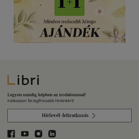
Libri
Legyen mindig képben az irodalommal!
Iratkozzon fel legfrissebb híreinkért!
Hírlevél-feliratkozás
Libri a Facebookon
Libri a Youtube-on
Libri az Instagramon
Libri a LinkedInen