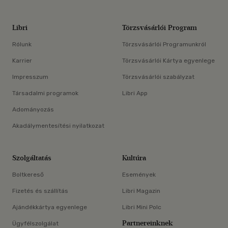
Libri
Törzsvásárlói Program
Rólunk
Törzsvásárlói Programunkról
Karrier
Törzsvásárlói Kártya egyenlege
Impresszum
Törzsvásárlói szabályzat
Társadalmi programok
Libri App
Adományozás
Akadálymentesítési nyilatkozat
Szolgáltatás
Kultúra
Boltkereső
Események
Fizetés és szállítás
Libri Magazin
Ajándékkártya egyenlege
Libri Mini Polc
Partnereinknek
Ügyfélszolgálat