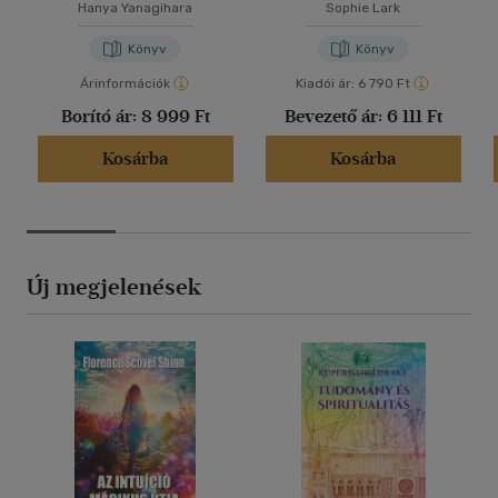
Hanya Yanagihara
Sophie Lark
Könyv
Könyv
Árinformációk
Kiadói ár:
6 790 Ft
Borító ár:
8 999 Ft
Bevezető ár:
6 111 Ft
Kosárba
Kosárba
Új megjelenések