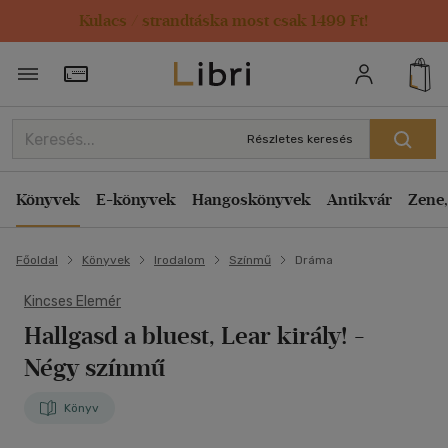
Kulacs / strandtáska most csak 1499 Ft!
Törzsvásárlói Kártya adatai
Részletes keresés
Könyvek
E-könyvek
Hangoskönyvek
Antikvár
Zene,
Főoldal
Könyvek
Irodalom
Színmű
Dráma
Kincses Elemér
Hallgasd a bluest, Lear király!
-
Négy színmű
Könyv