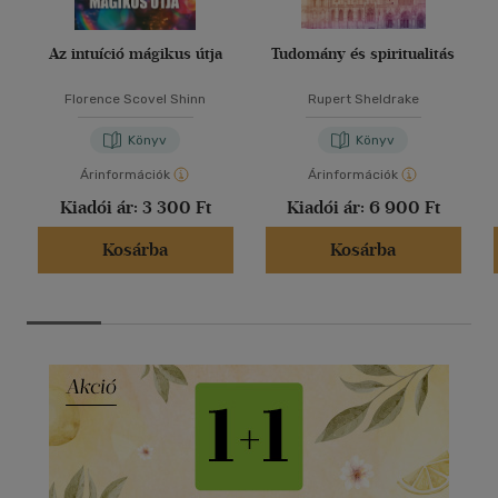
Az intuíció mágikus útja
Tudomány és spiritualitás
Florence Scovel Shinn
Rupert Sheldrake
Könyv
Könyv
Árinformációk
Árinformációk
Kiadói ár:
3 300 Ft
Kiadói ár:
6 900 Ft
Kosárba
Kosárba