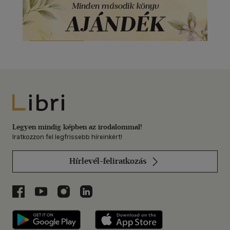
Libri
Legyen mindig képben az irodalommal!
Iratkozzon fel legfrissebb híreinkért!
Hírlevél-feliratkozás
Libri a Facebookon
Libri a Youtube-on
Libri az Instagramon
Libri a LinkedInen
Libri applikáció Szerezd meg: Google P
Libri applikáció 