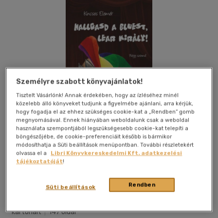
Személyre szabott könyvajánlatok!
Tisztelt Vásárlónk! Annak érdekében, hogy az ízléséhez minél
közelebb álló könyveket tudjunk a figyelmébe ajánlani, arra kérjük,
hogy fogadja el az ehhez szükséges cookie-kat a „Rendben” gomb
megnyomásával. Ennek hiányában weboldalunk csak a weboldal
használata szempontjából legszükségesebb cookie-kat telepíti a
böngészőjébe, de cookie-preferenciáit később is bármikor
módosíthatja a Süti beállítások menüpontban. További részletekért
olvassa el a
Libri Könyvkereskedelmi Kft. adatkezelési
tájékoztatóját
!
Kívánságlistához adom
Megosztom
Rendben
Süti beállítások
Sc Editura Kriterion Srl
|
2020
|
magyar nyelvű
|
füles,
kartonált
|
147 oldal