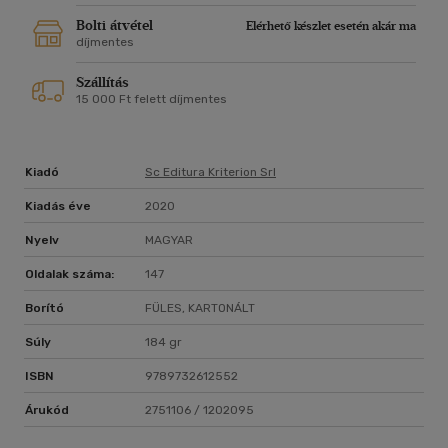
ennél több?!?
Bolti átvétel
Elérhető készlet esetén akár ma
4. És egy meglepetés: a Soha című regényemből készült
díjmentes
musical a legelső ilyen jellegű mű, amely nyomtatásban
Szállítás
megjelenik. Legalábbis magyar nyelvterületen.
15 000 Ft felett díjmentes
5. Én mesélek, önök hallgassák, olvassák a történeteket.
Kiadó
Sc Editura Kriterion Srl
Kiadás éve
2020
Nyelv
MAGYAR
Oldalak száma:
147
Borító
FÜLES, KARTONÁLT
Súly
184 gr
ISBN
9789732612552
Árukód
2751106 / 1202095