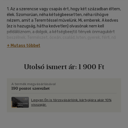
1. Az a szerencse vagy csapás ért, hogy két században éltem,
élek. Szomorúan, néha kétségbeesetten, néha röhögve
nézem, amit a Teremtéssel művelünk. Mi, emberek. A kedves
(ez is hazugság, hátha kedvetlen) olvasónak nem kell
példálóznom, a dolgok, a kétségbeejtő tények önmagukért
beszélnek. Természet, óceán, család, Isten, gyerek, férfi, nő
(bocsánat: nő, férfi) fogalmak, a józan ész határait messze
+ Mutass többet
túllépve, eszelős, irracionális támadásnak vannak kitéve
napról napra. S bizony, a Sátán ellen nem lehet angyali
üdvözlettel harcolni. Az óra pedig ketyeg.
Utolsó ismert ár:
1 900 Ft
2. Két nem igazán sikerült házasság után három nagyszerű
gyerek apjaként azt teszem, amit egész életemben tettem.
Mesélek... Embereknek, emberi hangon, emberi történeteket.
A termék megvásárlásával
190 pontot szerezhet
Magunkat írom, rendezem. Három regény, kilenc darab (három
országban játszottak), opera, tévéfilm és az életem értelme,
szerelme: a színház. Négy ország, több mint százhatvan
Legyen Ön is törzsvásárlónk, kártyájára akár 10%
visszajár.
előadás... Díjak... Nem sok, de jelentős. Lovagkereszt... Erre
különösen büszke vagyok.
3. Atlétika, tenisz, egy tízkilós ponty, egy ötkilós csuka... Kell