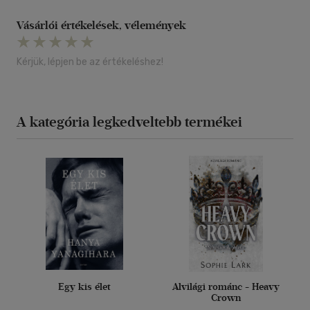
Vásárlói értékelések, vélemények
Kérjük, lépjen be az értékeléshez!
A kategória legkedveltebb termékei
Egy kis élet
Alvilági románc - Heavy
Crown