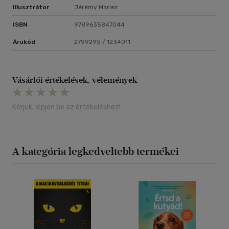
Illusztrátor
Jérémy Mariez
ISBN
9789635847044
Árukód
2799295 / 1234011
Vásárlói értékelések, vélemények
Kérjük, lépjen be az értékeléshez!
A kategória legkedveltebb termékei