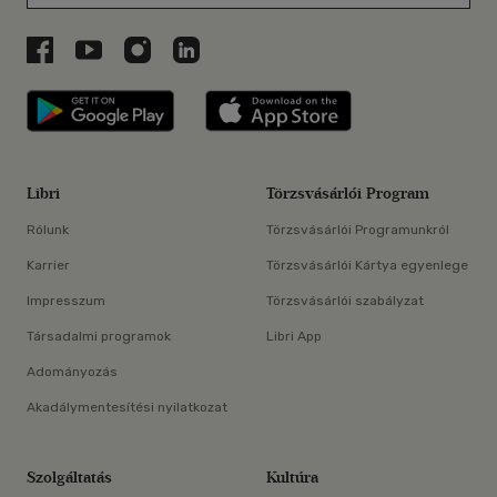
Libri a Facebookon
Libri a Youtube-on
Libri az Instagramon
Libri a LinkedInen
Libri applikáció Szerezd meg: Google P
Libri applikáció 
Libri
Törzsvásárlói Program
Rólunk
Törzsvásárlói Programunkról
Karrier
Törzsvásárlói Kártya egyenlege
Impresszum
Törzsvásárlói szabályzat
Társadalmi programok
Libri App
Adományozás
Akadálymentesítési nyilatkozat
Szolgáltatás
Kultúra