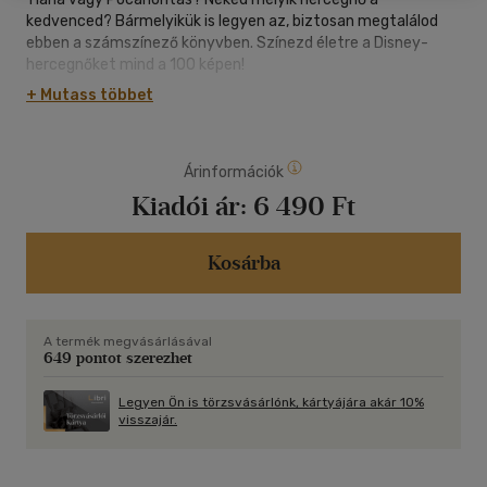
kedvenced? Bármelyikük is legyen az, biztosan megtalálod
ebben a számszínező könyvben. Színezd életre a Disney-
hercegnőket mind a 100 képen!
+ Mutass többet
Árinformációk
Kiadói ár:
6 490 Ft
Kosárba
A termék megvásárlásával
649 pontot szerezhet
Legyen Ön is törzsvásárlónk, kártyájára akár 10%
visszajár.