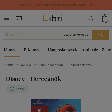
Kulacs / strandtáska most csak 1499 Ft!
Törzsvásárlói Kártya adatai
Részletes keresés
Könyvek
E-könyvek
Hangoskönyvek
Antikvár
Zene,
Főoldal
Könyvek
Hobbi, szabadidő
Felnőtt színezők
Disney - Hercegnők
Könyv