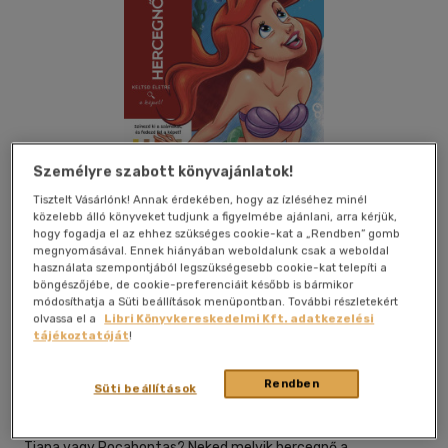
Személyre szabott könyvajánlatok!
Tisztelt Vásárlónk! Annak érdekében, hogy az ízléséhez minél
közelebb álló könyveket tudjunk a figyelmébe ajánlani, arra kérjük,
hogy fogadja el az ehhez szükséges cookie-kat a „Rendben” gomb
megnyomásával. Ennek hiányában weboldalunk csak a weboldal
használata szempontjából legszükségesebb cookie-kat telepíti a
böngészőjébe, de cookie-preferenciáit később is bármikor
Kívánságlistához adom
Megosztom
módosíthatja a Süti beállítások menüpontban. További részletekért
olvassa el a
Libri Könyvkereskedelmi Kft. adatkezelési
tájékoztatóját
!
Manó Könyvek
|
2025
|
magyar nyelvű
|
kartonált
|
100 oldal
Rendben
Süti beállítások
Keltsd életre a képet! Csipkerózsika vagy Aranyhaj? Vaiana
vagy Hófehérke? Hamupipőke vagy Ariel? Belle vagy Mulan?
Tiana vagy Pocahontas? Neked melyik hercegnő a