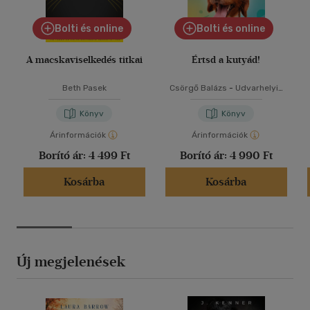
Bolti és online
Bolti és online
A macskaviselkedés titkai
Értsd a kutyád!
Beth Pasek
Csörgő Balázs
-
Udvarhelyi-
Tóth Kata
Könyv
Könyv
Árinformációk
Árinformációk
Borító ár:
4 499 Ft
Borító ár:
4 990 Ft
Kosárba
Kosárba
Új megjelenések