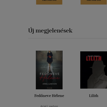
Új megjelenések
Fedőneve Hélene
Lilith
Ariel Lawhon