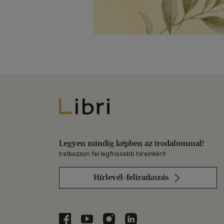
Libri
Legyen mindig képben az irodalommal!
Iratkozzon fel legfrissebb híreinkért!
Hírlevél-feliratkozás
Libri a Facebookon
Libri a Youtube-on
Libri az Instagramon
Libri a LinkedInen