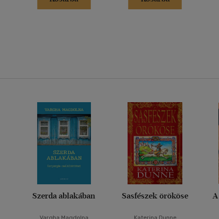
Szerda ablakában
Sasfészek örököse
A
Vargha Magdolna
Katerina Dunne