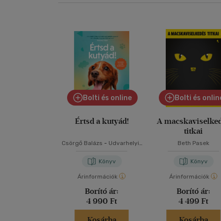
Bolti és online
Bolti és onlin
Értsd a kutyád!
A macskaviselke
titkai
Csörgő Balázs
-
Udvarhelyi-
Beth Pasek
Tóth Kata
Könyv
Könyv
Árinformációk
Árinformációk
Borító ár:
Borító ár:
4 990 Ft
4 499 Ft
Kosárba
Kosárba