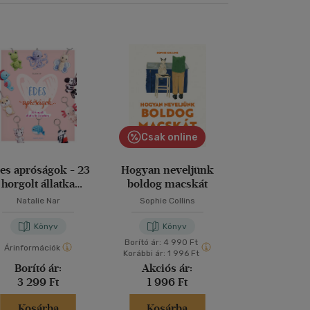
Csak online
es apróságok - 23
Hogyan neveljünk
365 Sud
horgolt állatka
boldog macskát
kulcstartóra
Natalie Nar
Sophie Collins
Könyv
Könyv
Kön
Borító ár:
4 990 Ft
Árinformációk
Árinformáci
Korábbi ár:
1 996 Ft
Borító ár:
Akciós ár:
Borító 
3 299 Ft
1 996 Ft
3 499 
Kosárba
Kosárba
Kosár