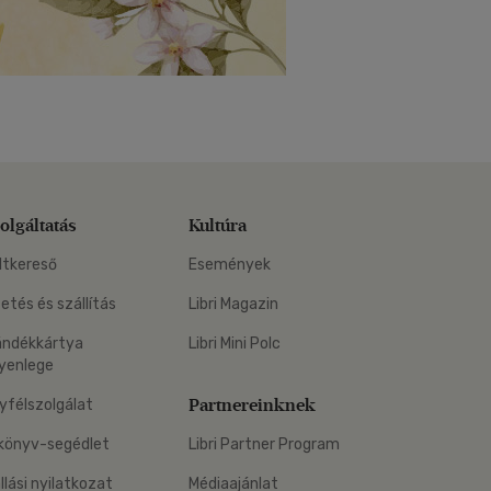
olgáltatás
Kultúra
ltkereső
Események
zetés és szállítás
Libri Magazin
ándékkártya
Libri Mini Polc
yenlege
Partnereinknek
yfélszolgálat
könyv-segédlet
Libri Partner Program
állási nyilatkozat
Médiaajánlat