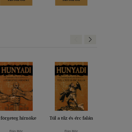
Hátra
Előre
 förgeteg hírnöke
Túl a tűz és érc falán
Magyarsá
eredeté
Bán Mór
Bán Mór
Juhász Mi