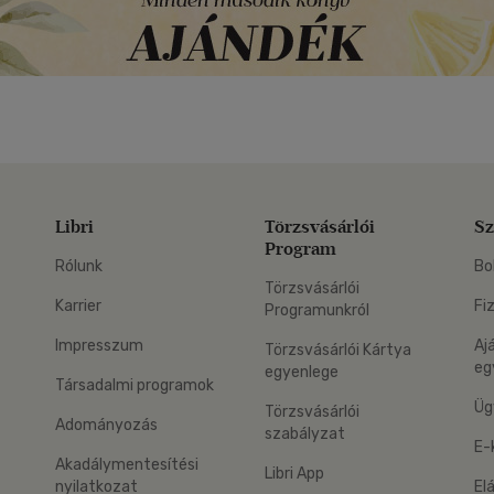
Libri
Törzsvásárlói
Sz
Program
Rólunk
Bo
Törzsvásárlói
Karrier
Fi
Programunkról
Impresszum
Aj
Törzsvásárlói Kártya
eg
egyenlege
Társadalmi programok
Üg
Törzsvásárlói
Adományozás
szabályzat
E-
Akadálymentesítési
Libri App
nyilatkozat
El