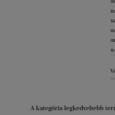
Ol
Bo
Sú
Il
IS
Á
V
Ké
A kategória legkedveltebb te