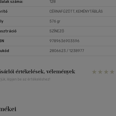
dalak száma:
128
rító
CÉRNAFŰZÖTT, KEMÉNYTÁBLÁS
ly
576 gr
lusztráció
SZÍNEZŐ
BN
9789636903596
rukód
2806623 / 1238977
ásárlói értékelések, vélemények
rjük, lépjen be az értékeléshez!
rmékei