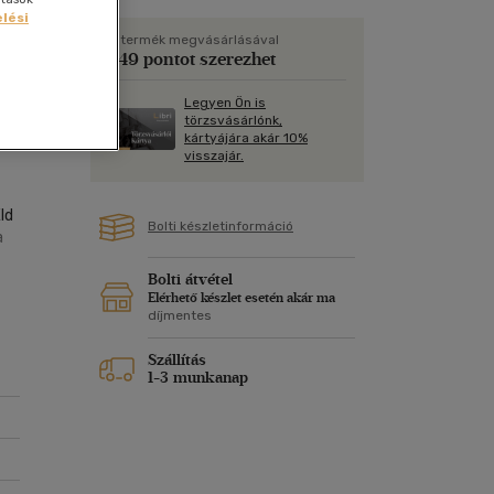
Kártya
Vallás, mitológia
lési
m
Képeslap
A termék megvásárlásával
549 pontot szerezhet
és Természet
yv
Naptár
Legyen Ön is
k
Papír, írószer
törzsvásárlónk,
kártyájára akár 10%
ok
visszajár.
ld
Bolti készletinformáció
a
Bolti átvétel
Elérhető készlet esetén akár ma
díjmentes
Szállítás
1-3 munkanap