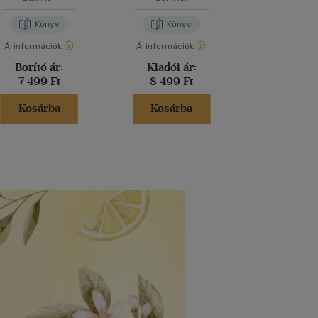
Könyv
Könyv
Kön
Árinformációk
Árinformációk
Árinformáci
Borító ár:
Kiadói ár:
Kiadói 
7 499 Ft
8 499 Ft
3 990 
Kosárba
Kosárba
Kosár