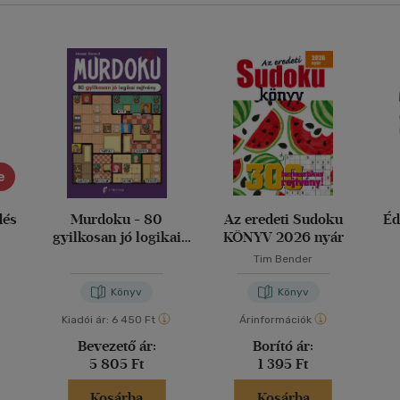
e
dés
Murdoku - 80
Az eredeti Sudoku
Éd
gyilkosan jó logikai
KÖNYV 2026 nyár
rejtvény
Tim Bender
Könyv
Könyv
Kiadói ár:
6 450 Ft
Árinformációk
Bevezető ár:
Borító ár:
5 805 Ft
1 395 Ft
Kosárba
Kosárba