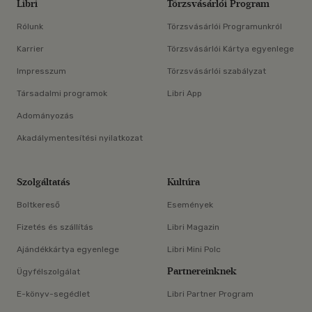
Libri
Törzsvásárlói Program
Rólunk
Törzsvásárlói Programunkról
Karrier
Törzsvásárlói Kártya egyenlege
Impresszum
Törzsvásárlói szabályzat
Társadalmi programok
Libri App
Adományozás
Akadálymentesítési nyilatkozat
Szolgáltatás
Kultúra
Boltkereső
Események
Fizetés és szállítás
Libri Magazin
Ajándékkártya egyenlege
Libri Mini Polc
Partnereinknek
Ügyfélszolgálat
E-könyv-segédlet
Libri Partner Program