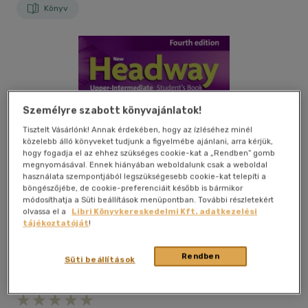
Könyv
Személyre szabott könyvajánlatok!
Tisztelt Vásárlónk! Annak érdekében, hogy az ízléséhez minél
közelebb álló könyveket tudjunk a figyelmébe ajánlani, arra kérjük,
hogy fogadja el az ehhez szükséges cookie-kat a „Rendben” gomb
megnyomásával. Ennek hiányában weboldalunk csak a weboldal
használata szempontjából legszükségesebb cookie-kat telepíti a
böngészőjébe, de cookie-preferenciáit később is bármikor
módosíthatja a Süti beállítások menüpontban. További részletekért
olvassa el a
Libri Könyvkereskedelmi Kft. adatkezelési
tájékoztatóját
!
Rendben
Süti beállítások
Kívánságlistához adom
Megosztom