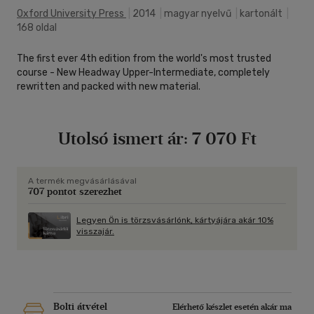
Oxford University Press
|
2014
|
magyar nyelvű
|
kartonált
|
168 oldal
The first ever 4th edition from the world's most trusted
course - New Headway Upper-Intermediate, completely
rewritten and packed with new material.
Utolsó ismert ár:
7 070 Ft
A termék megvásárlásával
707 pontot szerezhet
Legyen Ön is törzsvásárlónk, kártyájára akár 10%
visszajár.
Bolti átvétel
Elérhető készlet esetén akár ma