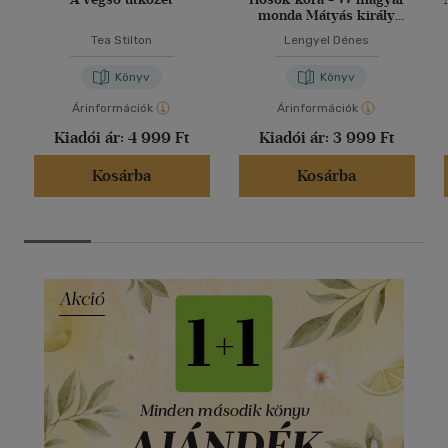
monda Mátyás király
korától 1848-ig
Tea Stilton
Lengyel Dénes
Könyv
Könyv
Árinformációk
Árinformációk
Kiadói ár:
4 999 Ft
Kiadói ár:
3 999 Ft
Kosárba
Kosárba