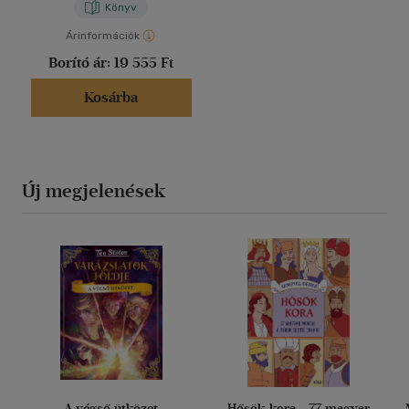
Könyv
Árinformációk
Borító ár:
19 555 Ft
Kosárba
Új megjelenések
A végső ütközet
Hősök kora - 77 magyar