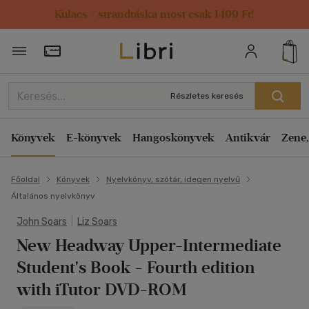
Kulacs / strandtáska most csak 1499 Ft!
Törzsvásárlói Kártya adatai
Részletes keresés
Könyvek
E-könyvek
Hangoskönyvek
Antikvár
Zene,
Főoldal
Könyvek
Nyelvkönyv, szótár, idegen nyelvű
Általános nyelvkönyv
John Soars
|
Liz Soars
New Headway Upper-Intermediate
Student's Book
- Fourth edition
with iTutor DVD-ROM