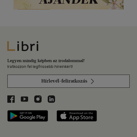
Libri
Legyen mindig képben az irodalommal!
Iratkozzon fel legfrissebb híreinkért!
Hírlevél-feliratkozás
Libri a Facebookon
Libri a Youtube-on
Libri az Instagramon
Libri a LinkedInen
Libri applikáció Szerezd meg: Google P
Libri applikáció 