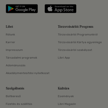
Libri applikáció Szerezd meg: Google P
Libri applikáció 
Libri
Törzsvásárlói Program
Rólunk
Törzsvásárlói Programunkról
Karrier
Törzsvásárlói Kártya egyenlege
Impresszum
Törzsvásárlói szabályzat
Társadalmi programok
Libri App
Adományozás
Akadálymentesítési nyilatkozat
Szolgáltatás
Kultúra
Boltkereső
Események
Fizetés és szállítás
Libri Magazin