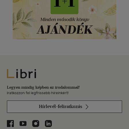
Libri
Legyen mindig képben az irodalommal!
Iratkozzon fel legfrissebb híreinkért!
Hírlevél-feliratkozás
Libri a Facebookon
Libri a Youtube-on
Libri az Instagramon
Libri a LinkedInen