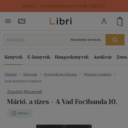
Kulacs / strandtáska most csak 1499 Ft!
Törzsvásárlói Kártya adatai
Részletes keresés
Könyvek
E-könyvek
Hangoskönyvek
Antikvár
Zene,
Főoldal
Könyvek
Gyermek és ifjúsági
Ifjúsági irodalom
Szórakoztató irodalom
Joachim Masannek
Márió, a tízes
- A Vad Focibanda 10.
Könyv