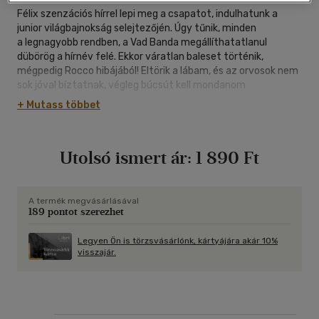
Félix szenzációs hírrel lepi meg a csapatot, indulhatunk a
junior világbajnokság selejtezőjén. Úgy tűnik, minden
a legnagyobb rendben, a Vad Banda megállíthatatlanul
dübörög a hírnév felé. Ekkor váratlan baleset történik,
mégpedig Rocco hibájából! Eltörik a lábam, és az orvosok nem
sok jóval bíztatnak, végleg búcsút kell mondanom
a focinak. Közben Ribaldo úgy dönt, elhagyja a Fradit és
+ Mutass többet
leigazol egy isztambuli csapathoz.Természetes Roccót
is magával viszi Törökországba. Két ekkora csapást aVad
Banda nem fog kiheverni...
Utolsó ismert ár:
1 890 Ft
Márió
A termék megvásárlásával
189 pontot szerezhet
Legyen Ön is törzsvásárlónk, kártyájára akár 10%
visszajár.