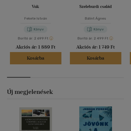
Vuk
Szeleburdi család
Fekete István
Bálint Ágnes
Könyv
Könyv
Borító ár:
2 699 Ft
Borító ár:
2 499 Ft
Akciós ár:
1 889 Ft
Akciós ár:
1 749 Ft
Kosárba
Kosárba
Új megjelenések