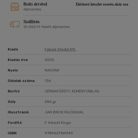
Bolti átvétel
Elérhető készlet esetén akár ma
díjmentes
Szállítás
15 000 Ft felett díjmentes
Kiadó
Fabula Stúdió Kft.
Kiadás éve
2005
Nyelv
MAGYAR
Oldalak száma:
136
Borító
CÉRNAFŰZÖTT, KEMÉNYTÁBLÁS
Súly
286 gr
Illusztráció
JAN BIRCK RAJZAIVAL
Fordító
F. Kárpát Kinga
ISBN
9789637461149