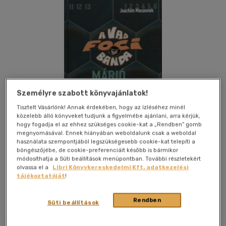
Személyre szabott könyvajánlatok!
Tisztelt Vásárlónk! Annak érdekében, hogy az ízléséhez minél
közelebb álló könyveket tudjunk a figyelmébe ajánlani, arra kérjük,
hogy fogadja el az ehhez szükséges cookie-kat a „Rendben” gomb
megnyomásával. Ennek hiányában weboldalunk csak a weboldal
használata szempontjából legszükségesebb cookie-kat telepíti a
böngészőjébe, de cookie-preferenciáit később is bármikor
módosíthatja a Süti beállítások menüpontban. További részletekért
Kívánságlistához adom
Megosztom
olvassa el a
Libri Könyvkereskedelmi Kft. adatkezelési
tájékoztatóját
!
Rendben
Süti beállítások
Fabula Stúdió Kft.
|
2005
|
magyar nyelvű
|
cérnafűzött,
keménytáblás
|
136 oldal