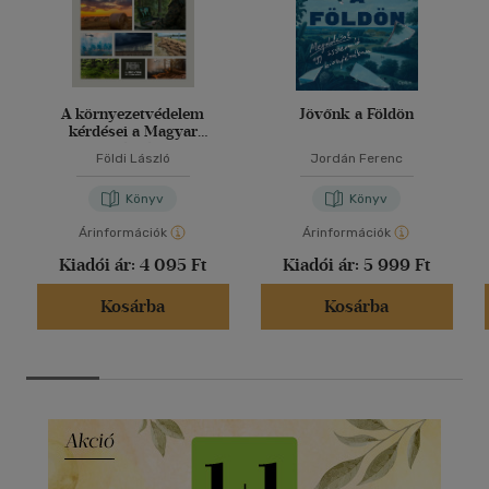
A környezetvédelem
Jövőnk a Földön
kérdései a Magyar
Honvédségben
Földi László
Jordán Ferenc
Könyv
Könyv
Árinformációk
Árinformációk
Kiadói ár:
4 095 Ft
Kiadói ár:
5 999 Ft
Kosárba
Kosárba