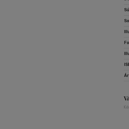
Sú
So
Il
Fo
Il
IS
Á
V
Ké