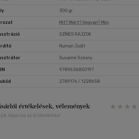
ly
300 gr
rozat
Mit? Miért? Hogyan? Mini
lusztráció
SZÍNES RAJZOK
rdító
Numan Judit
lusztrátor
Susanne Szesny
BN
9789636850197
rukód
2789176 / 1228658
ásárlói értékelések, vélemények
rjük, lépjen be az értékeléshez!