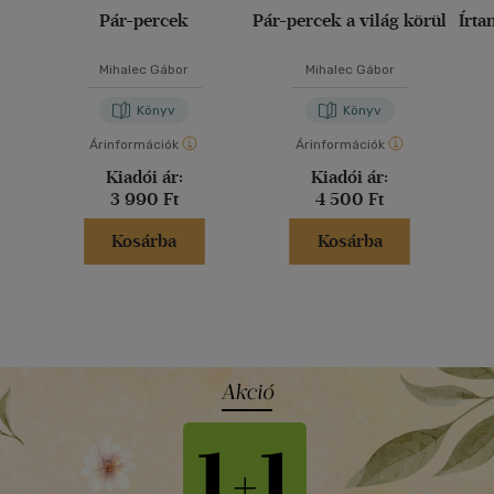
Pár-percek
Pár-percek a világ körül
Írta
Mihalec Gábor
Mihalec Gábor
Könyv
Könyv
Árinformációk
Árinformációk
Kiadói ár:
Kiadói ár:
3 990 Ft
4 500 Ft
Kosárba
Kosárba