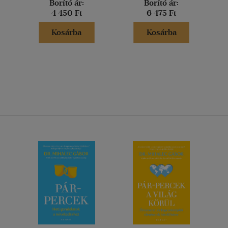
Borító ár:
Borító ár:
4 450 Ft
6 475 Ft
Kosárba
Kosárba