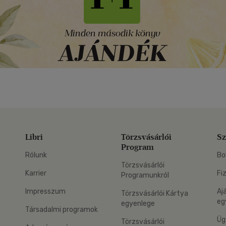
Libri
Törzsvásárlói
Sz
Program
Rólunk
Bo
Törzsvásárlói
Karrier
Fi
Programunkról
Impresszum
Aj
Törzsvásárlói Kártya
eg
egyenlege
Társadalmi programok
Üg
Törzsvásárlói