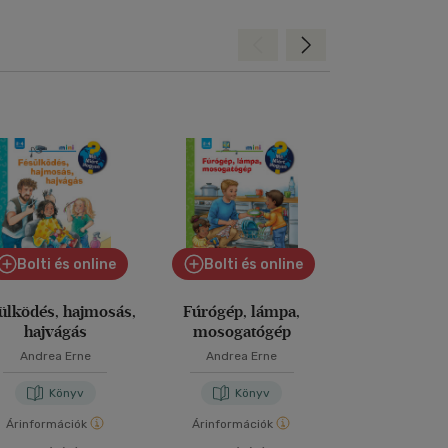
Hátra
Előre
Bolti és online
Bolti és online
ülködés, hajmosás,
Fúrógép, lámpa,
Mit csinálunk
hajvágás
mosogatógép
Andrea Erne
Andrea Erne
Andrea E
Könyv
Könyv
Kön
Árinformációk
Árinformációk
Árinformáci