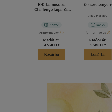
100 Kamasutra
9 szeretetnyelv
Challenge kaparós
könyv pároknak
Alise Morales
Könyv
Könyv
Árinformációk
Árinformációk
Kiadói ár:
Kiadói ár:
9 990 Ft
5 990 Ft
Kosárba
Kosárba