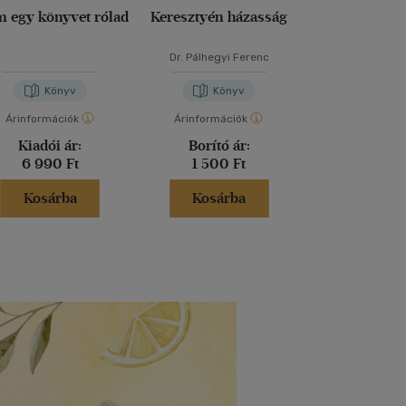
m egy könyvet rólad
Keresztyén házasság
Mi-ként sze
Dr. Pálhegyi Ferenc
Nógrádi-Szabó
Könyv
Könyv
Kön
Árinformációk
Árinformációk
Árinformáci
Kiadói ár:
Borító ár:
Kiadói 
6 990 Ft
1 500 Ft
5 900 
Kosárba
Kosárba
Kosár