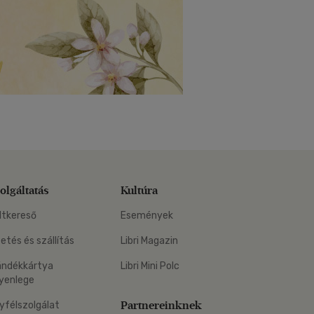
olgáltatás
Kultúra
ltkereső
Események
zetés és szállítás
Libri Magazin
ándékkártya
Libri Mini Polc
yenlege
Partnereinknek
yfélszolgálat