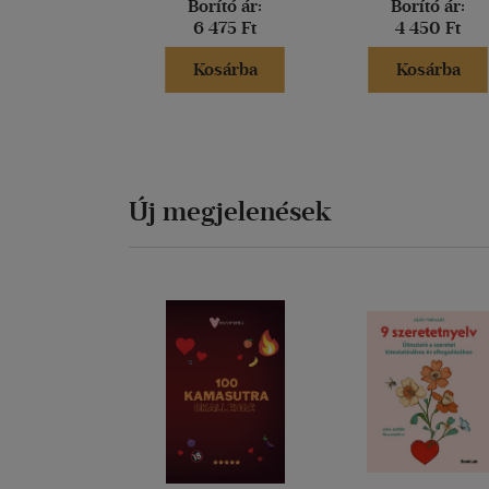
Borító ár:
Borító ár:
6 475 Ft
4 450 Ft
Kosárba
Kosárba
Új megjelenések