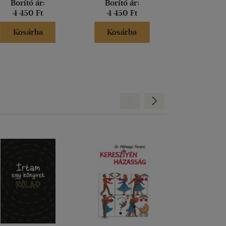
Borító ár:
Borító ár:
Borító 
4 450 Ft
4 450 Ft
4 450 
Kosárba
Kosárba
Kosár
Hátra
Előre