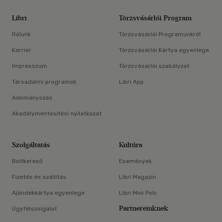
Libri
Törzsvásárlói Program
Rólunk
Törzsvásárlói Programunkról
Karrier
Törzsvásárlói Kártya egyenlege
Impresszum
Törzsvásárlói szabályzat
Társadalmi programok
Libri App
Adományozás
Akadálymentesítési nyilatkozat
Szolgáltatás
Kultúra
Boltkereső
Események
Fizetés és szállítás
Libri Magazin
Ajándékkártya egyenlege
Libri Mini Polc
Partnereinknek
Ügyfélszolgálat