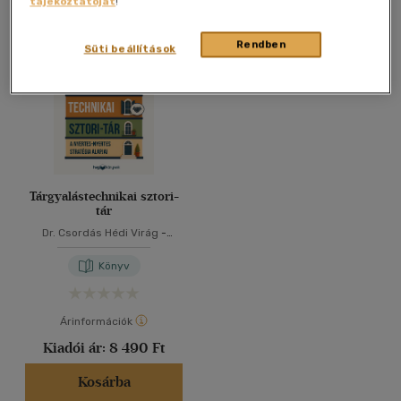
tájékoztatóját
!
Összesen
1
db
40 db / oldal
Rendben
Süti beállítások
Alkalmaz
Tárgyalástechnikai sztori-
tár
Dr. Csordás Hédi Virág
-
Ecsediné Dr. Szabó Krisztina
Könyv
Árinformációk
Kiadói ár:
8 490 Ft
Kosárba