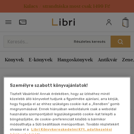
Kulacs / strandtáska most csak 1499 Ft!
Rendezés
Törzsvásárlói Kártya adatai
Rendezés
Kiadás éve szerint csökkenő
Részletes keresés
Kiadás éve szerint növekvő
Ár szerint csökkenő
Könyvek
E-könyvek
Hangoskönyvek
Antikvár
Zene,
Ár szerint növekvő
Ecsediné Dr. Szabó Krisztina
Eladott darabszám szerint csökkenő
Személyre szabott könyvajánlatok!
Eladott darabszám szerint növekvő
Tisztelt Vásárlónk! Annak érdekében, hogy az ízléséhez minél
Cím szerint A-Z
közelebb álló könyveket tudjunk a figyelmébe ajánlani, arra kérjük,
Művei
hogy fogadja el az ehhez szükséges cookie-kat a „Rendben” gomb
Szerző szerint A-Z
megnyomásával. Ennek hiányában weboldalunk csak a weboldal
használata szempontjából legszükségesebb cookie-kat telepíti a
Szűrés
Rendezés
böngészőjébe, de cookie-preferenciáit később is bármikor
Megjelenítés
módosíthatja a Süti beállítások menüpontban. További részletekért
olvassa el a
Libri Könyvkereskedelmi Kft. adatkezelési
20 db / oldal