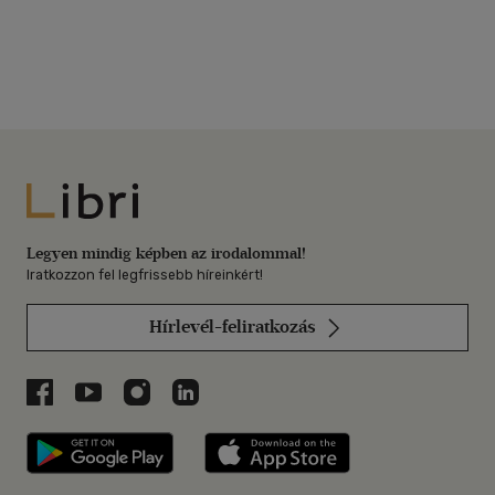
Libri
Legyen mindig képben az irodalommal!
Iratkozzon fel legfrissebb híreinkért!
Hírlevél-feliratkozás
Libri a Facebookon
Libri a Youtube-on
Libri az Instagramon
Libri a LinkedInen
Libri applikáció Szerezd meg: Google P
Libri applikáció 