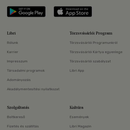
Libri applikáció Szerezd meg: Google P
Libri applikáció 
Libri
Törzsvásárlói Program
Rólunk
Törzsvásárlói Programunkról
Karrier
Törzsvásárlói Kártya egyenlege
Impresszum
Törzsvásárlói szabályzat
Társadalmi programok
Libri App
Adományozás
Akadálymentesítési nyilatkozat
Szolgáltatás
Kultúra
Boltkereső
Események
Fizetés és szállítás
Libri Magazin