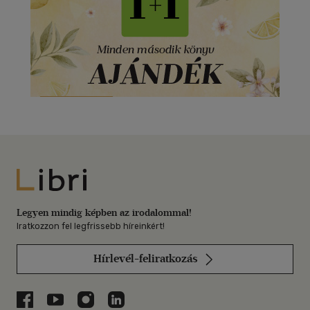
Libri
Legyen mindig képben az irodalommal!
Iratkozzon fel legfrissebb híreinkért!
Hírlevél-feliratkozás
Libri a Facebookon
Libri a Youtube-on
Libri az Instagramon
Libri a LinkedInen