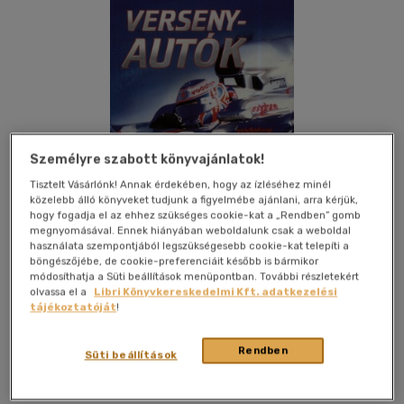
Személyre szabott könyvajánlatok!
Tisztelt Vásárlónk! Annak érdekében, hogy az ízléséhez minél
közelebb álló könyveket tudjunk a figyelmébe ajánlani, arra kérjük,
hogy fogadja el az ehhez szükséges cookie-kat a „Rendben” gomb
megnyomásával. Ennek hiányában weboldalunk csak a weboldal
használata szempontjából legszükségesebb cookie-kat telepíti a
böngészőjébe, de cookie-preferenciáit később is bármikor
módosíthatja a Süti beállítások menüpontban. További részletekért
olvassa el a
Libri Könyvkereskedelmi Kft. adatkezelési
Kívánságlistához adom
Megosztom
tájékoztatóját
!
Rendben
Süti beállítások
Szalay Könyvek
|
2012
|
magyar nyelvű
|
puhatáblás,
ragasztókötött
|
80 oldal