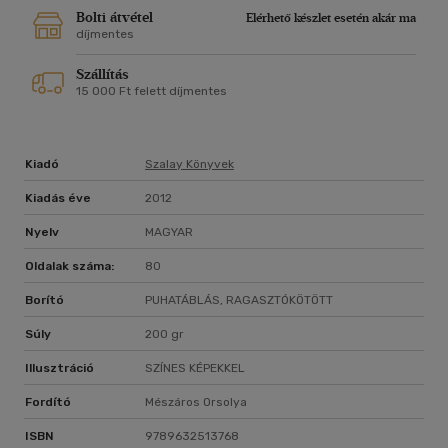
Bolti átvétel
Elérhető készlet esetén akár ma
díjmentes
Szállítás
15 000 Ft felett díjmentes
Kiadó
Szalay Könyvek
Kiadás éve
2012
Nyelv
MAGYAR
Oldalak száma:
80
Borító
PUHATÁBLÁS, RAGASZTÓKÖTÖTT
Súly
200 gr
Illusztráció
SZÍNES KÉPEKKEL
Fordító
Mészáros Orsolya
ISBN
9789632513768