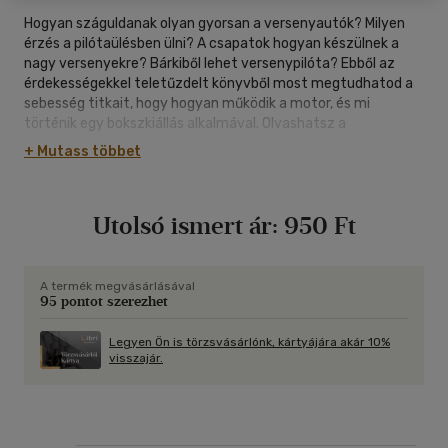
Hogyan száguldanak olyan gyorsan a versenyautók? Milyen
érzés a pilótaülésben ülni? A csapatok hogyan készülnek a
nagy versenyekre? Bárkiből lehet versenypilóta? Ebből az
érdekességekkel teletűzdelt könyvből most megtudhatod a
sebesség titkait, hogy hogyan működik a motor, és mi
történik egy bokszkiállás alkalmával. Olvashatsz a
szériakocsikról és a rally autókról is.
+ Mutass többet
Utolsó ismert ár:
950 Ft
A termék megvásárlásával
95 pontot szerezhet
Legyen Ön is törzsvásárlónk, kártyájára akár 10%
visszajár.