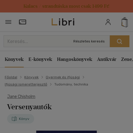
Kulacs / strandtáska most csak 1499 Ft!
Törzsvásárlói Kártya adatai
Részletes keresés
Könyvek
E-könyvek
Hangoskönyvek
Antikvár
Zene,
Főoldal
Könyvek
Gyermek és ifjúsági
Ifjúsági ismeretterjesztő
Tudomány, technika
Jane Chisholm
Versenyautók
Könyv