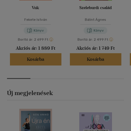
Vuk
Szeleburdi család
Fekete István
Bálint Ágnes
Könyv
Könyv
Borító ár:
2 699 Ft
Borító ár:
2 499 Ft
Akciós ár:
1 889 Ft
Akciós ár:
1 749 Ft
Kosárba
Kosárba
Új megjelenések