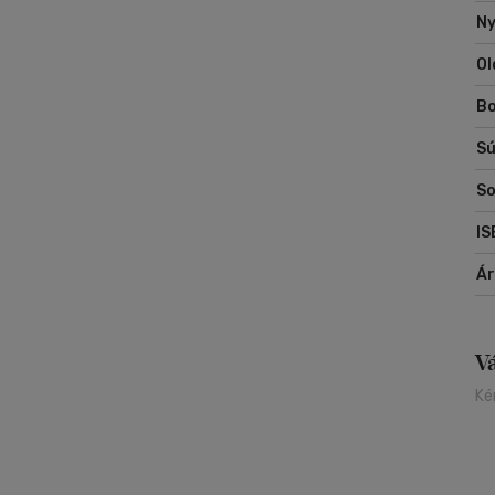
Ny
Ol
Bo
Sú
So
IS
Á
V
Ké