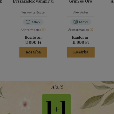
ak
Évszázadok vámpírjai
Grim és Oro
A
Muskovits Eszter
Alex Aster
Könyv
Könyv
Árinformációk
Árinformációk
Borító ár:
Kiadói ár:
2 990 Ft
11 999 Ft
Kosárba
Kosárba