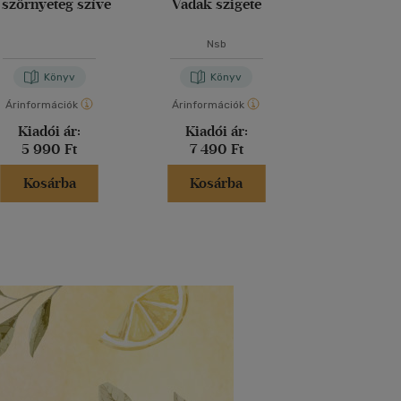
 szörnyeteg szíve
Vadak szigete
Atalan
Nsb
Jennifer S
Könyv
Könyv
Kön
Árinformációk
Árinformációk
Árinformáci
Kiadói ár:
Kiadói ár:
Kiadói 
5 990 Ft
7 490 Ft
5 199 
Kosárba
Kosárba
Kosár