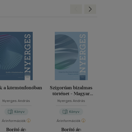
Hátra
Előre
ék a körmönfonóban
Szigorúan bizalmas
Voltomigl
történet - Magyar
Negyvenesek 
parádé
és más tört
Nyerges András
Nyerges András
Nyerges A
Könyv
Könyv
Kön
Árinformációk
Árinformációk
Árinformáci
Borító ár:
Borító ár:
Borító 