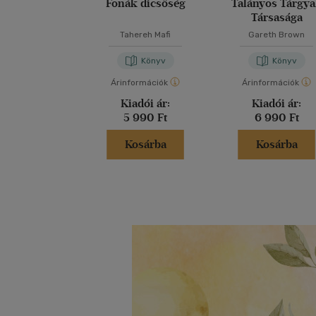
Fonák dicsőség
Talányos Tárgy
Társasága
Tahereh Mafi
Gareth Brown
Könyv
Könyv
Árinformációk
Árinformációk
Kiadói ár:
Kiadói ár:
5 990 Ft
6 990 Ft
Kosárba
Kosárba