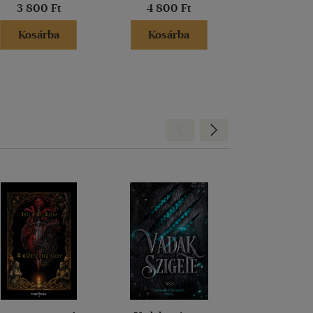
3 800 Ft
4 800 Ft
4 500 
Kosárba
Kosárba
Kosár
Hátra
Előre