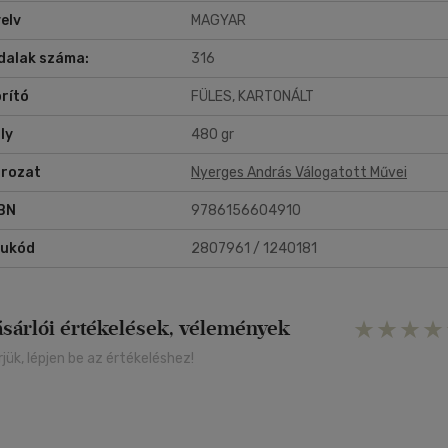
elv
MAGYAR
dalak száma:
316
rító
FÜLES, KARTONÁLT
ly
480 gr
rozat
Nyerges András Válogatott Művei
BN
9786156604910
rukód
2807961 / 1240181
ásárlói értékelések, vélemények
rjük, lépjen be az értékeléshez!