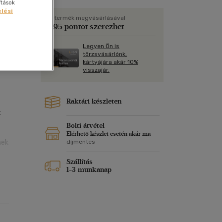
Kártya
ítások
Vallás, mitológia
lési
m
Képeslap
A termék megvásárlásával
495 pontot szerezhet
és Természet
yv
Naptár
Legyen Ön is
k
Papír, írószer
törzsvásárlónk,
kártyájára akár 10%
ok
visszajár.
Raktári készleten
t
Bolti átvétel
Elérhető készlet esetén akár ma
nek
díjmentes
Szállítás
1-3 munkanap