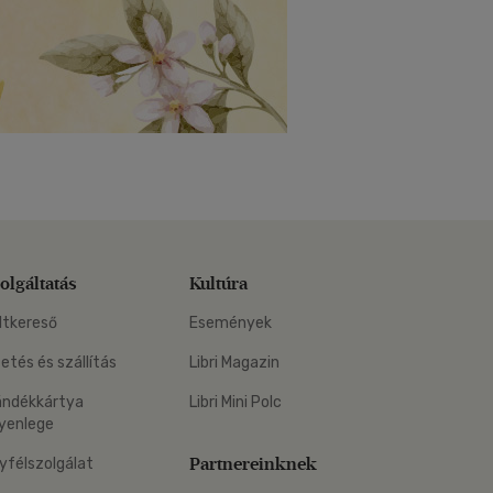
olgáltatás
Kultúra
ltkereső
Események
zetés és szállítás
Libri Magazin
ándékkártya
Libri Mini Polc
yenlege
Partnereinknek
yfélszolgálat