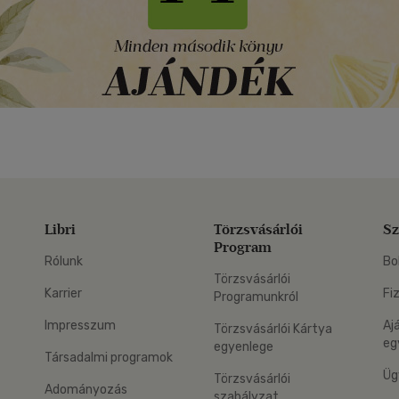
Libri
Törzsvásárlói
Sz
Program
Rólunk
Bo
Törzsvásárlói
Karrier
Fi
Programunkról
Impresszum
Aj
Törzsvásárlói Kártya
eg
egyenlege
Társadalmi programok
Üg
Törzsvásárlói
Adományozás
szabályzat