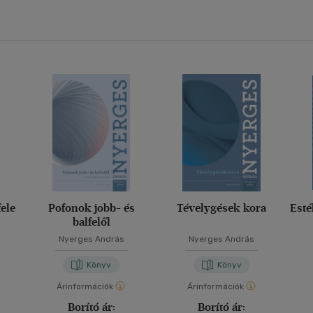
fele
Pofonok jobb- és
Tévelygések kora
Est
balfelől
Nyerges András
Nyerges András
Könyv
Könyv
Árinformációk
Árinformációk
Borító ár:
Borító ár: