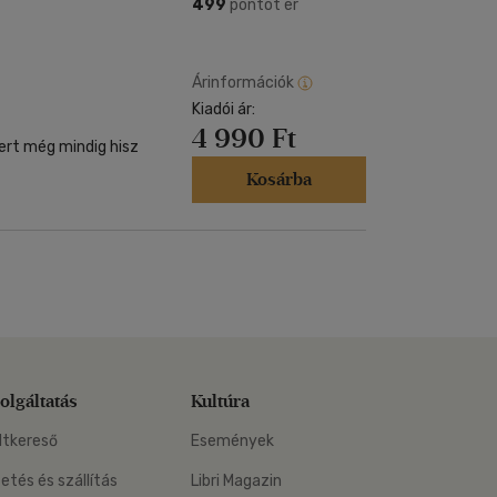
Kártya
499
pontot ér
Vallás, mitológia
m
Képeslap
és Természet
yv
Naptár
Árinformációk
k
Kiadói ár:
Papír, írószer
4 990 Ft
ok
mert még mindig hisz
Kosárba
olgáltatás
Kultúra
ltkereső
Események
zetés és szállítás
Libri Magazin