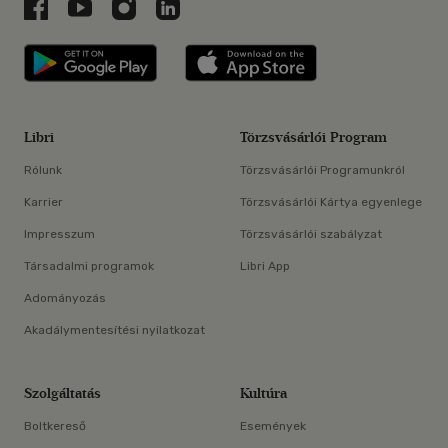
Libri a Facebookon
Libri a Youtube-on
Libri az Instagramon
Libri a LinkedInen
Libri applikáció Szerezd meg: Google P
Libri applikáció 
Libri
Törzsvásárlói Program
Rólunk
Törzsvásárlói Programunkról
Karrier
Törzsvásárlói Kártya egyenlege
Impresszum
Törzsvásárlói szabályzat
Társadalmi programok
Libri App
Adományozás
Akadálymentesítési nyilatkozat
Szolgáltatás
Kultúra
Boltkereső
Események