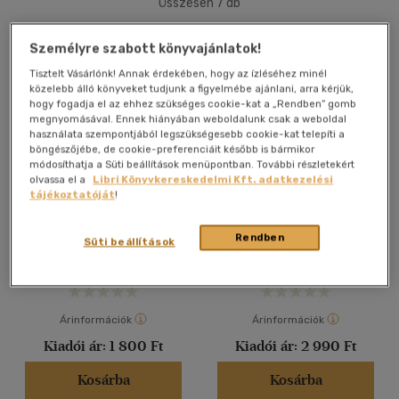
Összesen
7
db
40 db / oldal
Személyre szabott könyvajánlatok!
Tisztelt Vásárlónk! Annak érdekében, hogy az ízléséhez minél
közelebb álló könyveket tudjunk a figyelmébe ajánlani, arra kérjük,
Alkalmaz
hogy fogadja el az ehhez szükséges cookie-kat a „Rendben” gomb
megnyomásával. Ennek hiányában weboldalunk csak a weboldal
használata szempontjából legszükségesebb cookie-kat telepíti a
böngészőjébe, de cookie-preferenciáit később is bármikor
módosíthatja a Süti beállítások menüpontban. További részletekért
olvassa el a
Libri Könyvkereskedelmi Kft. adatkezelési
Nyitott szívvel
Kórházi körutazás
tájékoztatóját
!
Adamek Katalin
Adamek Katalin
Rendben
Süti beállítások
E-könyv
Könyv
Árinformációk
Árinformációk
Kiadói ár:
1 800 Ft
Kiadói ár:
2 990 Ft
Kosárba
Kosárba