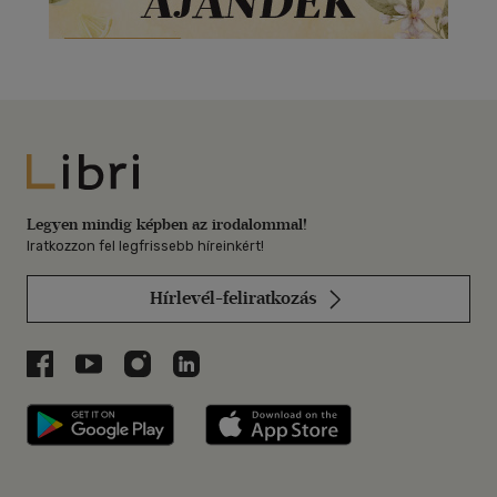
Libri
Legyen mindig képben az irodalommal!
Iratkozzon fel legfrissebb híreinkért!
Hírlevél-feliratkozás
Libri a Facebookon
Libri a Youtube-on
Libri az Instagramon
Libri a LinkedInen
Libri applikáció Szerezd meg: Google P
Libri applikáció 