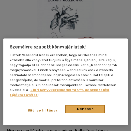
Személyre szabott könyvajánlatok!
Tisztelt Vásárlónk! Annak érdekében, hogy az ízléséhez minél
közelebb álló könyveket tudjunk a figyelmébe ajánlani, arra kérjük,
hogy fogadja el az ehhez szükséges cookie-kat a „Rendben” gomb
megnyomásával. Ennek hiányában weboldalunk csak a weboldal
használata szempontjából legszükségesebb cookie-kat telepíti a
böngészőjébe, de cookie-preferenciáit később is bármikor
módosíthatja a Süti beállítások menüpontban. További részletekért
olvassa el a
Libri Könyvkereskedelmi Kft. adatkezelési
Kívánságlistához adom
Megosztom
tájékoztatóját
!
Rendben
Süti beállítások
Ab Art Kiadó
|
2016
|
magyar nyelvű
|
füles, kartonált
|
78
oldal
Minden novellának van egy regénye. Balladásan blogos,