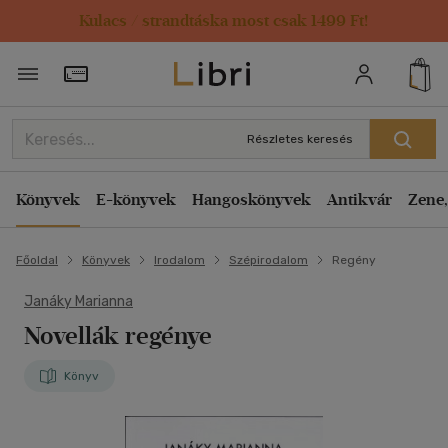
Kulacs / strandtáska most csak 1499 Ft!
Törzsvásárlói Kártya adatai
Részletes keresés
Könyvek
E-könyvek
Hangoskönyvek
Antikvár
Zene,
Főoldal
Könyvek
Irodalom
Szépirodalom
Regény
Janáky Marianna
Novellák regénye
Könyv