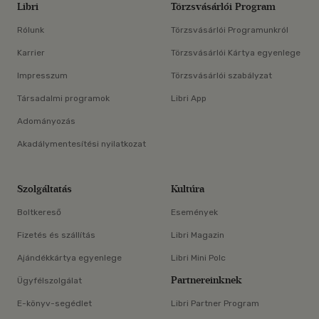
Libri
Törzsvásárlói Program
Rólunk
Törzsvásárlói Programunkról
Karrier
Törzsvásárlói Kártya egyenlege
Impresszum
Törzsvásárlói szabályzat
Társadalmi programok
Libri App
Adományozás
Akadálymentesítési nyilatkozat
Szolgáltatás
Kultúra
Boltkereső
Események
Fizetés és szállítás
Libri Magazin
Ajándékkártya egyenlege
Libri Mini Polc
Partnereinknek
Ügyfélszolgálat
E-könyv-segédlet
Libri Partner Program