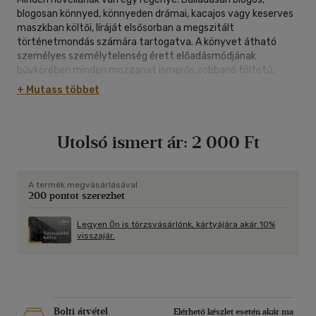
blogosan könnyed, könnyeden drámai, kacajos vagy keserves
maszkban költői, líráját elsősorban a megszitált
történetmondás számára tartogatva. A könyvet átható
személyes személytelenség érett előadásmódjának
bűvkörében minden mozzanat ismerős, robbanó töltetű,
lázasan érzéki, ám a szuverén írói tehetség szokatlan hol éles,
+ Mutass többet
hol hunyorgó fényköröket vetít rájuk, s a látvány látomássá
alakul. Az esetek, múlt és jelen eseményei sorssá.
Utolsó ismert ár:
2 000 Ft
Léleketimológia. E szó Janáky Marianna kötetének kulcsa.
Szertefoszlani. Valamennyi novella osztályrésze. Hogy
folytatódhasson a regény.
Halál. Mi más? De úgy írják: Élet.
A termék megvásárlásával
200 pontot szerezhet
Istennek tudomására jutott: ő is a szereplők egyike. Benne
van nyakig. Érdekli a Novellák regénye. Megrendelte mailben.
Tarján Tamás
Legyen Ön is törzsvásárlónk, kártyájára akár 10%
visszajár.
Bolti átvétel
Elérhető készlet esetén akár ma