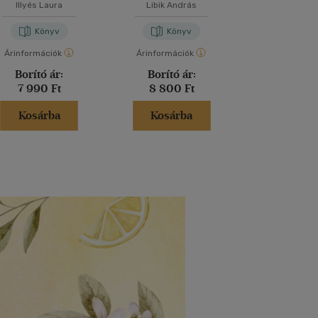
Illyés Laura
Libik András
Teveli Mih
Könyv
Könyv
Kön
Árinformációk
Árinformációk
Árinformáci
Borító ár:
Borító ár:
Borító 
7 990 Ft
8 800 Ft
1 450 
Kosárba
Kosárba
Kosár