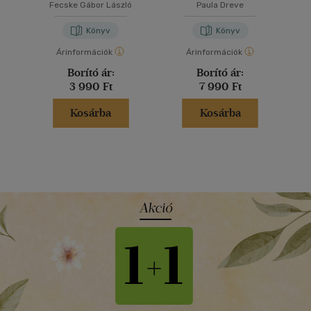
Fecske Gábor László
Paula Dreve
Könyv
Könyv
Árinformációk
Árinformációk
Borító ár:
Borító ár:
3 990 Ft
7 990 Ft
Kosárba
Kosárba