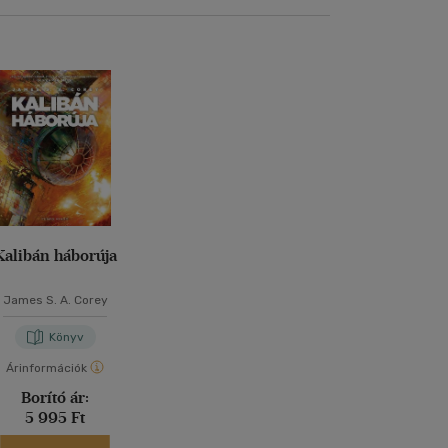
Kalibán háborúja
James S. A. Corey
Könyv
Árinformációk
Borító ár:
5 995 Ft