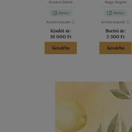
műépítész
Kovács Dániel
Nagy Angela
Könyv
Könyv
Árinformációk
Árinformációk
Kiadói ár:
Borító ár:
16 000 Ft
3 300 Ft
Kosárba
Kosárba