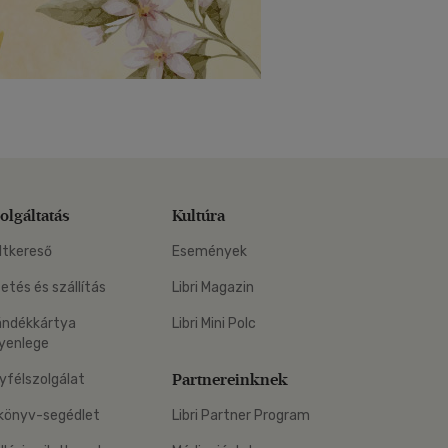
olgáltatás
Kultúra
ltkereső
Események
zetés és szállítás
Libri Magazin
ándékkártya
Libri Mini Polc
yenlege
Partnereinknek
yfélszolgálat
könyv-segédlet
Libri Partner Program