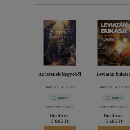
Az istenek kegyéből
Leviatán bukás
James S. A. Corey
James S. A. Corey
Könyv
Könyv
Árinformációk
Árinformációk
Borító ár:
Borító ár:
5 995 Ft
5 495 Ft