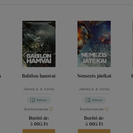
a
Babilon hamvai
Nemezis játékai
James S. A. Corey
James S. A. Corey
Könyv
Könyv
Árinformációk
Árinformációk
Borító ár:
Borító ár:
5 995 Ft
5 995 Ft