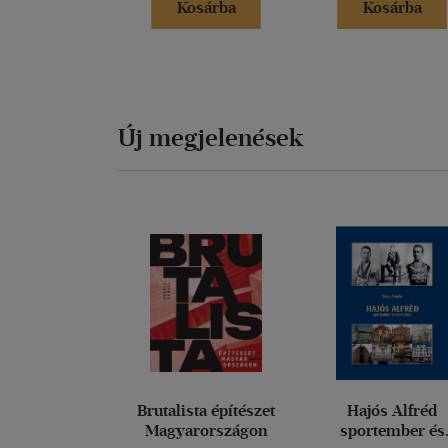
Kosárba
Kosárba
Új megjelenések
Brutalista építészet
Hajós Alfréd
Magyarországon
sportember és