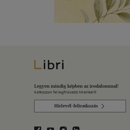
Libri
Legyen mindig képben az irodalommal!
Iratkozzon fel legfrissebb híreinkért!
Hírlevél-feliratkozás
Libri a Facebookon
Libri a Youtube-on
Libri az Instagramon
Libri a LinkedInen