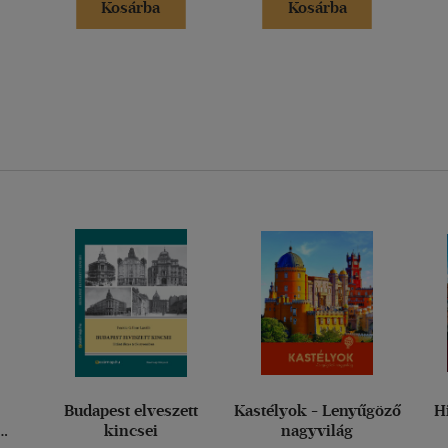
Kosárba
Kosárba
Budapest elveszett
Kastélyok - Lenyűgöző
H
kincsei
nagyvilág