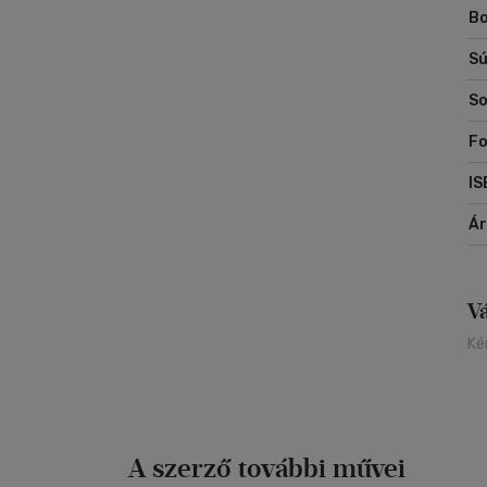
Bo
Sú
So
Fo
IS
Á
V
Ké
A szerző további művei