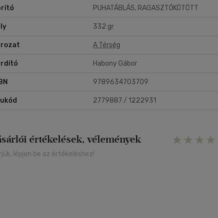
rító
PUHATÁBLÁS, RAGASZTÓKÖTÖTT
ly
332 gr
rozat
A Térség
rdító
Habony Gábor
BN
9789634703709
rukód
2779887 / 1222931
ásárlói értékelések, vélemények
rjük, lépjen be az értékeléshez!