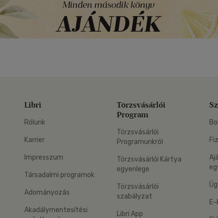
Libri
Törzsvásárlói
Sz
Program
Rólunk
Bo
Törzsvásárlói
Karrier
Fi
Programunkról
Impresszum
Aj
Törzsvásárlói Kártya
eg
egyenlege
Társadalmi programok
Üg
Törzsvásárlói
Adományozás
szabályzat
E-
Akadálymentesítési
Libri App