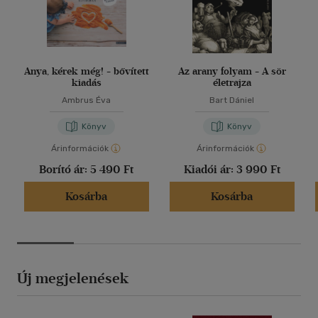
Anya, kérek még! - bővített
Az arany folyam - A sör
kiadás
életrajza
Ambrus Éva
Bart Dániel
Könyv
Könyv
Árinformációk
Árinformációk
Borító ár:
5 490 Ft
Kiadói ár:
3 990 Ft
Kosárba
Kosárba
Új megjelenések