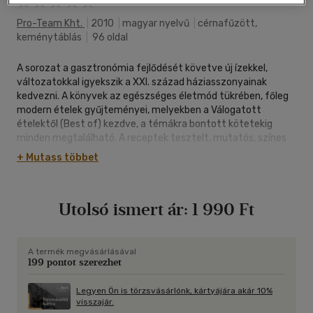
Pro-Team Kht.
|
2010
|
magyar nyelvű
|
cérnafűzött,
keménytáblás
|
96 oldal
A sorozat a gasztronómia fejlődését követve új ízekkel,
változatokkal igyekszik a XXI. század háziasszonyainak
kedvezni. A könyvek az egészséges életmód tükrében, főleg
modern ételek gyűjteményei, melyekben a Válogatott
ételektől (Best of) kezdve, a témákra bontott kötetekig
minden megtalálható. A receptek tesztelt, mutatós, színes
fotókkal bemutatott finomabbnál finomabb ételmodelljeit
+ Mutass többet
kreatív szakácsok, cukrászok készítették. Ízlés szerint
választhatunk az egyszerű házias és a kissé bonyolultabb
variációk közül.
Utolsó ismert ár:
1 990 Ft
A termék megvásárlásával
199 pontot szerezhet
Legyen Ön is törzsvásárlónk, kártyájára akár 10%
visszajár.