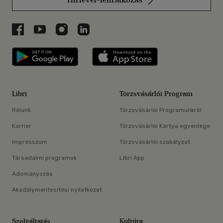
Libri a Facebookon
Libri a Youtube-on
Libri az Instagramon
Libri a LinkedInen
Libri applikáció Szerezd meg: Google P
Libri applikáció 
Libri
Törzsvásárlói Program
Rólunk
Törzsvásárlói Programunkról
Karrier
Törzsvásárlói Kártya egyenlege
Impresszum
Törzsvásárlói szabályzat
Társadalmi programok
Libri App
Adományozás
Akadálymentesítési nyilatkozat
Szolgáltatás
Kultúra