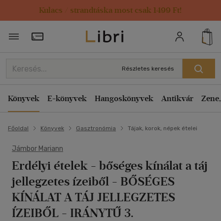
Kulacs / strandtáska most csak 1499 Ft!
Törzsvásárlói Kártya adatai
Részletes keresés
Könyvek
E-könyvek
Hangoskönyvek
Antikvár
Zene,
Főoldal
Könyvek
Gasztronómia
Tájak, korok, népek ételei
Jámbor Mariann
Erdélyi ételek - bőséges kínálat a táj
jellegzetes ízeiből
- BŐSÉGES
KÍNÁLAT A TÁJ JELLEGZETES
ÍZEIBŐL - IRÁNYTŰ 3.