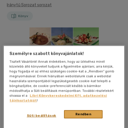
Iránytű Sorozat sorozat
Könyv
Személyre szabott könyvajánlatok!
Tisztelt Vásárlónk! Annak érdekében, hogy az ízléséhez minél
közelebb álló könyveket tudjunk a figyelmébe ajánlani, arra kérjük,
hogy fogadja el az ehhez szükséges cookie-kat a „Rendben” gomb
megnyomásával. Ennek hiányában weboldalunk csak a weboldal
használata szempontjából legszükségesebb cookie-kat telepíti a
böngészőjébe, de cookie-preferenciáit később is bármikor
módosíthatja a Süti beállítások menüpontban. További részletekért
olvassa el a
Libri Könyvkereskedelmi Kft. adatkezelési
tájékoztatóját
!
Rendben
Süti beállítások
Kívánságlistához adom
Megosztom