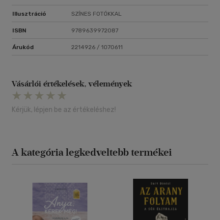
Illusztráció
SZÍNES FOTÓKKAL
ISBN
9789639972087
Árukód
2214926 / 1070611
Vásárlói értékelések, vélemények
Kérjük, lépjen be az értékeléshez!
A kategória legkedveltebb termékei