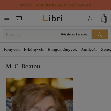
Kulacs / strandtáska most csak 1499 Ft!
Rendezés
Törzsvásárlói Kártya adatai
Rendezés
Kiadás éve szerint csökkenő
Részletes keresés
Kiadás éve szerint növekvő
Ár szerint csökkenő
Könyvek
E-könyvek
Hangoskönyvek
Antikvár
Zene,
Ár szerint növekvő
M. C. Beaton
Eladott darabszám szerint csökkenő
Eladott darabszám szerint növekvő
Cím szerint A-Z
Szerző szerint A-Z
Megjelenítés
20 db / oldal