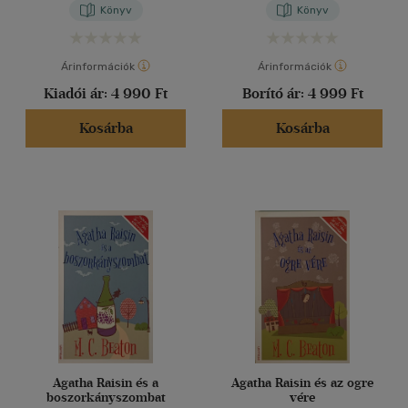
Könyv
Könyv
Árinformációk
Árinformációk
Kiadói ár:
4 990 Ft
Borító ár:
4 999 Ft
Kosárba
Kosárba
Agatha Raisin és a
Agatha Raisin és az ogre
boszorkányszombat
vére