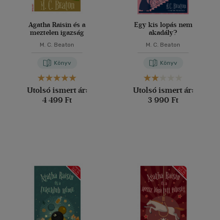
Agatha Raisin és a
Egy kis lopás nem
meztelen igazság
akadály?
M. C. Beaton
M. C. Beaton
Könyv
Könyv
Utolsó ismert ár:
Utolsó ismert ár:
4 499 Ft
3 990 Ft