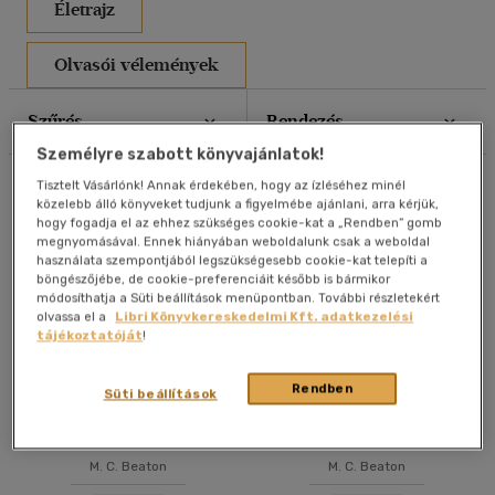
Életrajz
Olvasói vélemények
Szűrés
Rendezés
Személyre szabott könyvajánlatok!
Összesen
24
db
Tisztelt Vásárlónk! Annak érdekében, hogy az ízléséhez minél
közelebb álló könyveket tudjunk a figyelmébe ajánlani, arra kérjük,
hogy fogadja el az ehhez szükséges cookie-kat a „Rendben” gomb
megnyomásával. Ennek hiányában weboldalunk csak a weboldal
használata szempontjából legszükségesebb cookie-kat telepíti a
böngészőjébe, de cookie-preferenciáit később is bármikor
módosíthatja a Süti beállítások menüpontban. További részletekért
olvassa el a
Libri Könyvkereskedelmi Kft. adatkezelési
tájékoztatóját
!
Rendben
Süti beállítások
Hamish Macbeth és a
Agatha Raisin és a halálos
zsarnok halála
nyílvessző
M. C. Beaton
M. C. Beaton