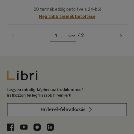
20 termék eddig betöltve a 24-ből
Még több termék betöltése
/ 2
Libri
Legyen mindig képben az irodalommal!
Iratkozzon fel legfrissebb híreinkért!
Hírlevél-feliratkozás
Libri a Facebookon
Libri a Youtube-on
Libri az Instagramon
Libri a LinkedInen