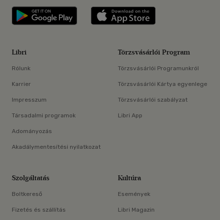
Libri applikáció Szerezd meg: Google P
Libri applikáció 
Libri
Törzsvásárlói Program
Rólunk
Törzsvásárlói Programunkról
Karrier
Törzsvásárlói Kártya egyenlege
Impresszum
Törzsvásárlói szabályzat
Társadalmi programok
Libri App
Adományozás
Akadálymentesítési nyilatkozat
Szolgáltatás
Kultúra
Boltkereső
Események
Fizetés és szállítás
Libri Magazin