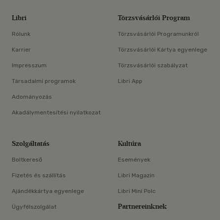
Libri
Törzsvásárlói Program
Rólunk
Törzsvásárlói Programunkról
Karrier
Törzsvásárlói Kártya egyenlege
Impresszum
Törzsvásárlói szabályzat
Társadalmi programok
Libri App
Adományozás
Akadálymentesítési nyilatkozat
Szolgáltatás
Kultúra
Boltkereső
Események
Fizetés és szállítás
Libri Magazin
Ajándékkártya egyenlege
Libri Mini Polc
Partnereinknek
Ügyfélszolgálat