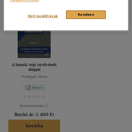
tájékoztatóját
!
Összesen
1
db
40 db / oldal
Rendben
Süti beállítások
Alkalmaz
A hunok régi nyelvének
alapjai
Thelegdi János
Könyv
Árinformációk
Borító ár:
5 400 Ft
Kosárba