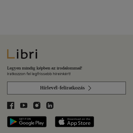
Libri
Legyen mindig képben az irodalommal!
Iratkozzon fel legfrissebb híreinkért!
Hírlevél-feliratkozás
Libri a Facebookon
Libri a Youtube-on
Libri az Instagramon
Libri a LinkedInen
Libri applikáció Szerezd meg: Google P
Libri applikáció 