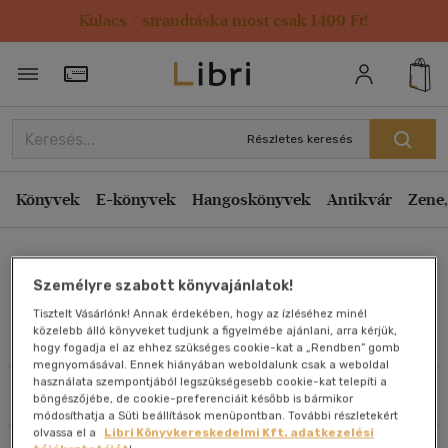
Kulacs / strandtáska most csak 1499 Ft!
Rendezés
Törzsvásárlói Kártya adatai
Rendezés
Kiadás éve szerint csökkenő
Részletes keresés
Kiadás éve szerint növekvő
Ár szerint csökkenő
Könyvek
E-könyvek
Hangoskönyvek
Antikvár
Zene,
Ár szerint növekvő
Thelegdi János
Eladott darabszám szerint csökkenő
Személyre szabott könyvajánlatok!
Eladott darabszám szerint növekvő
Tisztelt Vásárlónk! Annak érdekében, hogy az ízléséhez minél
Cím szerint A-Z
közelebb álló könyveket tudjunk a figyelmébe ajánlani, arra kérjük,
Művei
hogy fogadja el az ehhez szükséges cookie-kat a „Rendben” gomb
Szerző szerint A-Z
megnyomásával. Ennek hiányában weboldalunk csak a weboldal
használata szempontjából legszükségesebb cookie-kat telepíti a
Szűrés
Rendezés
böngészőjébe, de cookie-preferenciáit később is bármikor
Megjelenítés
módosíthatja a Süti beállítások menüpontban. További részletekért
olvassa el a
Libri Könyvkereskedelmi Kft. adatkezelési
20 db / oldal