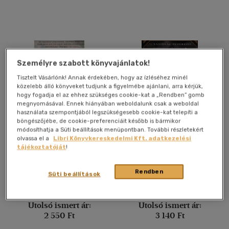
Felnőtt
(9137)
Nyelv szerint
Magyar
(8116)
Személyre szabott könyvajánlatok!
Amerikai angol
(3)
Tisztelt Vásárlónk! Annak érdekében, hogy az ízléséhez minél
közelebb álló könyveket tudjunk a figyelmébe ajánlani, arra kérjük,
Angol
(1489)
hogy fogadja el az ehhez szükséges cookie-kat a „Rendben” gomb
megnyomásával. Ennek hiányában weboldalunk csak a weboldal
Angol-amerikai
(1)
használata szempontjából legszükségesebb cookie-kat telepíti a
Dán
(1)
böngészőjébe, de cookie-preferenciáit később is bármikor
módosíthatja a Süti beállítások menüpontban. További részletekért
Francia
(45)
The Master of Rain
The Devil in the White City
olvassa el a
Libri Könyvkereskedelmi Kft. adatkezelési
tájékoztatóját
!
Holland
(5)
Tom Bradby
Erik Larson
Lengyel
(1)
Rendben
Süti beállítások
Könyv
Könyv
több nyelv megjelenítése
Utolsó ismert ár:
Utolsó ismert ár:
Vélemény szerint
2 550 Ft
3 140 Ft