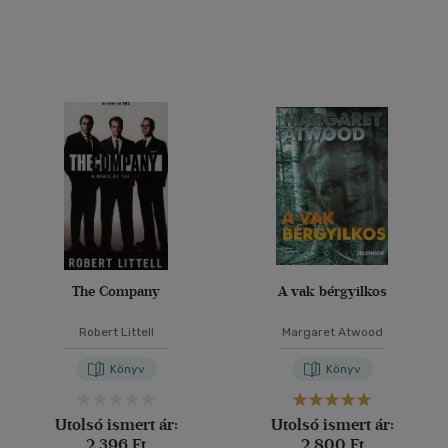
(1768)
(751)
(252)
(74)
(55)
(20387)
Alkalmaz
The Company
A vak bérgyilkos
Robert Littell
Margaret Atwood
Könyv
Könyv
Utolsó ismert ár:
Utolsó ismert ár:
2 396 Ft
2 800 Ft