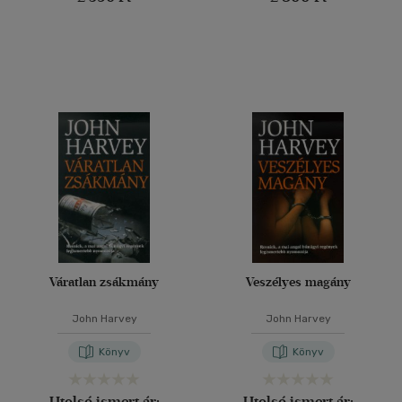
Váratlan zsákmány
Veszélyes magány
John Harvey
John Harvey
Könyv
Könyv
Utolsó ismert ár:
Utolsó ismert ár: