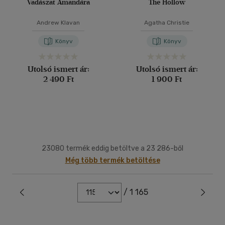
Vadászat Amandára
The Hollow
Andrew Klavan
Agatha Christie
Könyv
Könyv
Utolsó ismert ár:
Utolsó ismert ár:
2 490 Ft
1 900 Ft
23080 termék eddig betöltve a 23 286-ből
Még több termék betöltése
/ 1 165