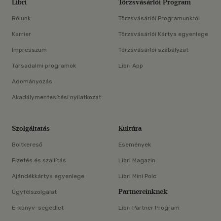
Libri
Törzsvásárlói Program
Rólunk
Törzsvásárlói Programunkról
Karrier
Törzsvásárlói Kártya egyenlege
Impresszum
Törzsvásárlói szabályzat
Társadalmi programok
Libri App
Adományozás
Akadálymentesítési nyilatkozat
Szolgáltatás
Kultúra
Boltkereső
Események
Fizetés és szállítás
Libri Magazin
Ajándékkártya egyenlege
Libri Mini Polc
Partnereinknek
Ügyfélszolgálat
E-könyv-segédlet
Libri Partner Program