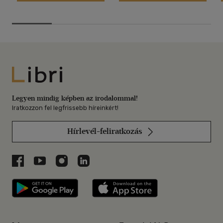
Libri
Legyen mindig képben az irodalommal!
Iratkozzon fel legfrissebb híreinkért!
Hírlevél-feliratkozás
Libri a Facebookon
Libri a Youtube-on
Libri az Instagramon
Libri a LinkedInen
Libri applikáció Szerezd meg: Google P
Libri applikáció 