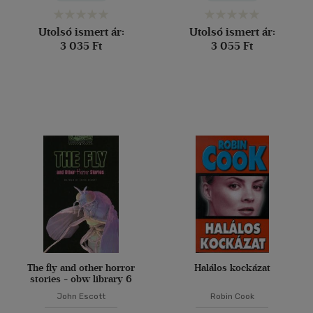
Utolsó ismert ár:
Utolsó ismert ár:
3 035 Ft
3 055 Ft
The fly and other horror
Halálos kockázat
stories - obw library 6
John Escott
Robin Cook