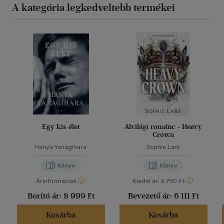
A kategória legkedveltebb termékei
Egy kis élet
Alvilági románc - Heavy
Crown
Hanya Yanagihara
Sophie Lark
Könyv
Könyv
Árinformációk
Kiadói ár:
6 790 Ft
Borító ár:
8 999 Ft
Bevezető ár:
6 111 Ft
Kosárba
Kosárba