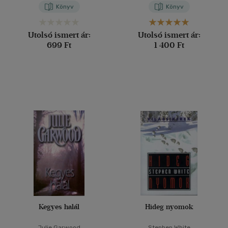
Könyv
Könyv
Utolsó ismert ár:
Utolsó ismert ár:
699 Ft
1 400 Ft
Kegyes halál
Hideg nyomok
Julie Garwood
Stephen White