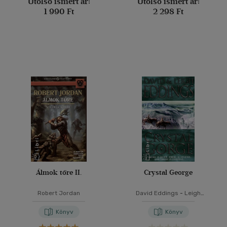
Utolsó ismert ár:
Utolsó ismert ár:
1 990 Ft
2 298 Ft
Álmok tőre II.
Crystal George
Robert Jordan
David Eddings
-
Leigh
Eddings
Könyv
Könyv