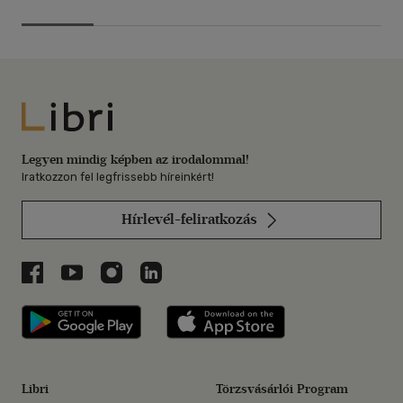
Libri
Legyen mindig képben az irodalommal!
Iratkozzon fel legfrissebb híreinkért!
Hírlevél-feliratkozás
Libri a Facebookon
Libri a Youtube-on
Libri az Instagramon
Libri a LinkedInen
Libri applikáció Szerezd meg: Google P
Libri applikáció 
Libri
Törzsvásárlói Program