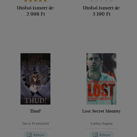
Utolsó ismert ár:
Utolsó ismert ár:
2 998 Ft
3 190 Ft
Thud!
Lost Secret Identity
Terry Pratchett
Cathy Hapka
Könyv
Könyv