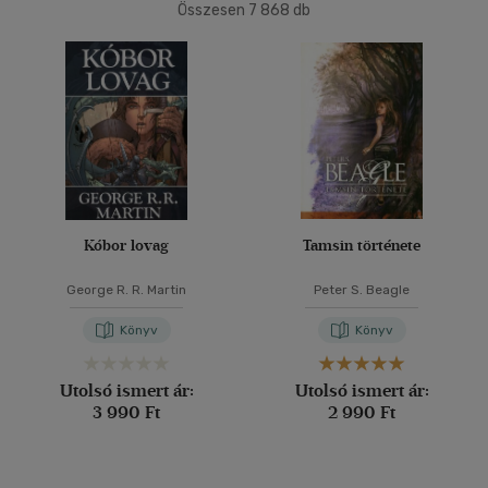
Összesen
7 868
db
40 db / oldal
Ár szerint
500 Ft alatt
(48)
500 Ft - 2500 Ft
(1925)
Alkalmaz
2500 Ft - 4500 Ft
(2983)
4500 Ft felett
(2977)
Korosztály szerint
Kóbor lovag
Tamsin története
Gyermek
(5)
George R. R. Martin
Peter S. Beagle
mind
(5)
Könyv
Könyv
Ifjúsági
(584)
10 - 14 év
(24)
Utolsó ismert ár:
Utolsó ismert ár:
14 - 18 év
(330)
3 990 Ft
2 990 Ft
mind
(228)
Gyermek és ifjúsági
(26)