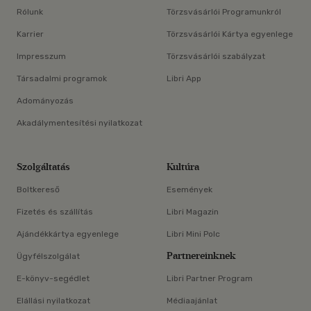
Rólunk
Törzsvásárlói Programunkról
Karrier
Törzsvásárlói Kártya egyenlege
Impresszum
Törzsvásárlói szabályzat
Társadalmi programok
Libri App
Adományozás
Akadálymentesítési nyilatkozat
Szolgáltatás
Kultúra
Boltkereső
Események
Fizetés és szállítás
Libri Magazin
Ajándékkártya egyenlege
Libri Mini Polc
Partnereinknek
Ügyfélszolgálat
E-könyv-segédlet
Libri Partner Program
Elállási nyilatkozat
Médiaajánlat