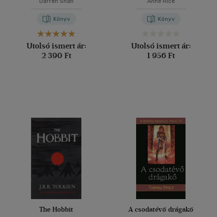
Darren Shan
Anne Rice
Könyv
Könyv
Utolsó ismert ár:
Utolsó ismert ár:
2 390 Ft
1 956 Ft
The Hobbit
A csodatévő drágakő