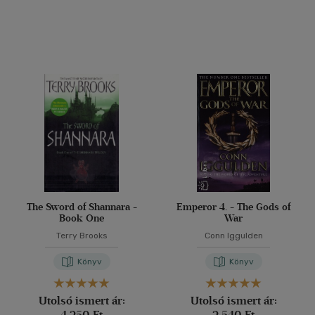
The Sword of Shannara -
Emperor 4. - The Gods of
Book One
War
Terry Brooks
Conn Iggulden
Könyv
Könyv
Utolsó ismert ár:
Utolsó ismert ár:
4 250 Ft
2 540 Ft