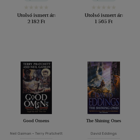
Utolsó ismert ár:
Utolsó ismert ár:
2 182 Ft
1 565 Ft
Good Omens
The Shining Ones
Neil Gaiman
-
Terry Pratchett
David Eddings