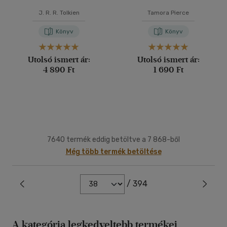
J. R. R. Tolkien
Tamora Pierce
Könyv
Könyv
Utolsó ismert ár:
Utolsó ismert ár:
4 890 Ft
1 690 Ft
7640 termék eddig betöltve a 7 868-ből
Még több termék betöltése
/ 394
A kategória legkedveltebb termékei