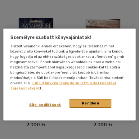
Felnőtt
(3451)
Nyelv szerint
Magyar
(3566)
Személyre szabott könyvajánlatok!
Amerikai angol
(2)
Tisztelt Vásárlónk! Annak érdekében, hogy az ízléséhez minél
közelebb álló könyveket tudjunk a figyelmébe ajánlani, arra kérjük,
Angol
(722)
hogy fogadja el az ehhez szükséges cookie-kat a „Rendben” gomb
megnyomásával. Ennek hiányában weboldalunk csak a weboldal
Angol-amerikai
(5)
használata szempontjából legszükségesebb cookie-kat telepíti a
böngészőjébe, de cookie-preferenciáit később is bármikor
Francia
(3)
A boszorkánykirály ígérete
A félszerzet ékköve
módosíthatja a Süti beállítások menüpontban. További részletekért
Holland
(1)
olvassa el a
Libri Könyvkereskedelmi Kft. adatkezelési
tájékoztatóját
!
R. A. Salvatore
R. A. Salvatore
Horvát
(1)
Macedon
(1)
Könyv
Könyv
Rendben
Süti beállítások
több nyelv megjelenítése
Utolsó ismert ár:
Utolsó ismert ár:
2 990 Ft
2 990 Ft
Vélemény szerint