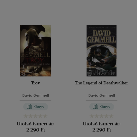
(1085)
(310)
(69)
(13)
(17)
(6375)
Alkalmaz
Troy
The Legend of Deathwalker
David Gemmell
David Gemmell
Könyv
Könyv
Utolsó ismert ár:
Utolsó ismert ár:
2 290 Ft
2 290 Ft