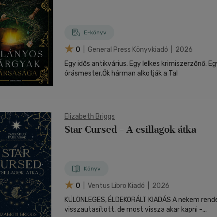
E-könyv
0
| General Press Könyvkiadó | 2026
Egy idős antikvárius. Egy lelkes krimiszerzőnő. 
órásmester.Ők hárman alkotják a Tal
Elizabeth Briggs
Star Cursed - A csillagok átka
Könyv
0
| Ventus Libro Kiadó | 2026
KÜLÖNLEGES, ÉLDEKORÁLT KIADÁS A nekem rendelt társ
visszautasított, de most vissza akar kapni -...