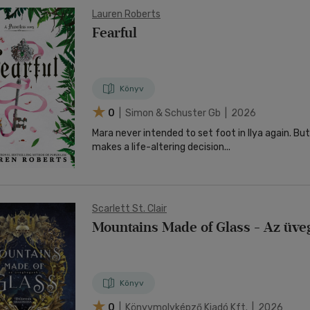
Lauren Roberts
Fearful
Könyv
0
| Simon & Schuster Gb | 2026
Mara never intended to set foot in Ilya again. Bu
makes a life-altering decision...
Scarlett St. Clair
Mountains Made of Glass - Az üv
Könyv
0
| Könyvmolyképző Kiadó Kft. | 2026