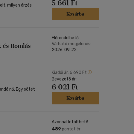
5 661 Ft
Kosárba
Előrendelhető
Várható megjelenés:
k és Romlás
2026. 09. 22.
Kiadói ár:
6 690 Ft
Bevezető ár:
6 021 Ft
Kosárba
Azonnal letölthető
489
pontot ér