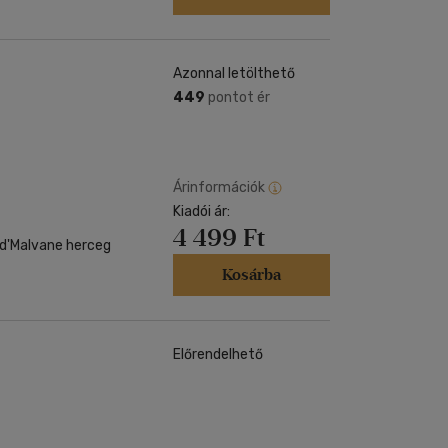
Azonnal letölthető
449
pontot ér
Árinformációk
Kiadói ár:
4 499 Ft
d'Malvane herceg
Kosárba
Előrendelhető