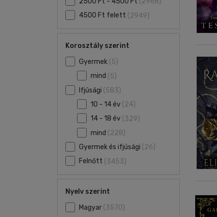
2500 Ft - 4500 Ft
(2968)
4500 Ft felett
(2949)
Korosztály szerint
Gyermek
(5)
mind
(5)
Ifjúsági
(583)
10 - 14 év
(24)
14 - 18 év
(329)
mind
(228)
Gyermek és ifjúsági
(26)
Felnőtt
(3453)
Nyelv szerint
Magyar
(3570)