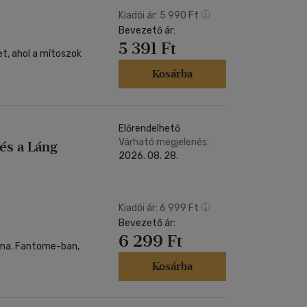
Kiadói ár:
5 990 Ft
Bevezető ár:
5 391 Ft
et, ahol a mítoszok
Kosárba
Előrendelhető
Várható megjelenés:
és a Láng
2026. 08. 28.
Kiadói ár:
6 999 Ft
Bevezető ár:
6 299 Ft
szma. Fantome-ban,
Kosárba