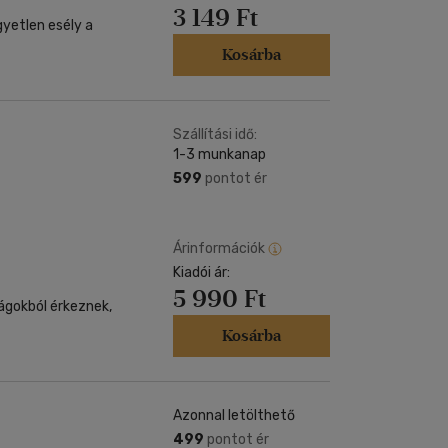
3 149 Ft
gyetlen esély a
Kosárba
Szállítási idő:
1-3 munkanap
599
pontot ér
Árinformációk
Kiadói ár:
5 990 Ft
lágokból érkeznek,
Kosárba
Azonnal letölthető
499
pontot ér