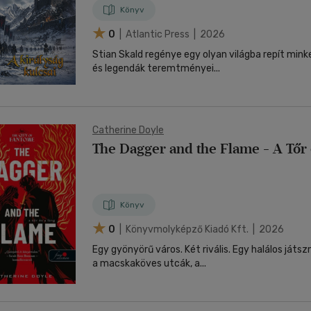
Könyv
0
| Atlantic Press | 2026
Stian Skald regénye egy olyan világba repít mink
és legendák teremtményei...
Catherine Doyle
The Dagger and the Flame - A Tőr 
Könyv
0
| Könyvmolyképző Kiadó Kft. | 2026
Egy gyönyörű város. Két rivális. Egy halálos ját
a macskaköves utcák, a...