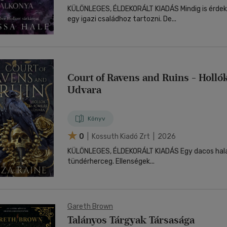
KÜLÖNLEGES, ÉLDEKORÁLT KIADÁS Mindig is érdekelt, milyen érzés
egy igazi családhoz tartozni. De...
Court of Ravens and Ruins - Holló
Udvara
Könyv
0
| Kossuth Kiadó Zrt | 2026
KÜLÖNLEGES, ÉLDEKORÁLT KIADÁS Egy dacos halandó nő. Egy sötét
tündérherceg. Ellenségek...
Gareth Brown
Talányos Tárgyak Társasága