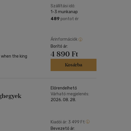
Szállítási idő:
1-3 munkanap
489
pontot ér
Árinformációk
Borító ár:
4 890 Ft
t when the king
Kosárba
Előrendelhető
Várható megjelenés:
eghegyek
2026. 08. 28.
Kiadói ár:
3 499 Ft
Bevezető ár: