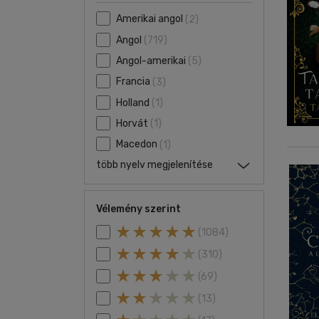
Amerikai angol
(2)
Angol
(719)
Angol-amerikai
(5)
Francia
(3)
Holland
(1)
Horvát
(1)
Macedon
(1)
több nyelv megjelenítése
Vélemény szerint
(1084)
(310)
(69)
(13)