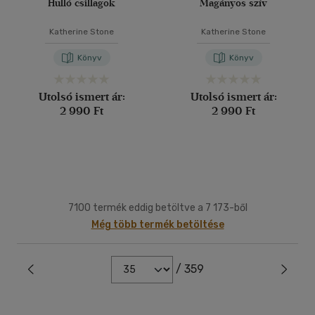
Hulló csillagok
Magányos szív
Katherine Stone
Katherine Stone
Könyv
Könyv
Utolsó ismert ár:
Utolsó ismert ár:
2 990 Ft
2 990 Ft
7100 termék eddig betöltve a 7 173-ből
Még több termék betöltése
/ 359