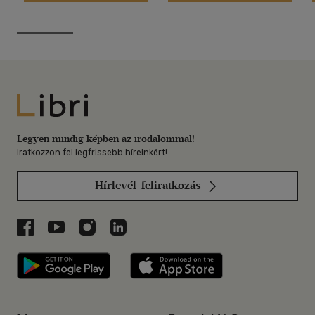
Libri
Legyen mindig képben az irodalommal!
Iratkozzon fel legfrissebb híreinkért!
Hírlevél-feliratkozás
Libri a Facebookon
Libri a Youtube-on
Libri az Instagramon
Libri a LinkedInen
Libri applikáció Szerezd meg: Google P
Libri applikáció 