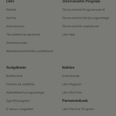
Libri
Törzsvásárlói Program
Rólunk
Törzsvásárlói Programunkról
Karrier
Törzsvásárlói Kártya egyenlege
Impresszum
Törzsvásárlói szabályzat
Társadalmi programok
Libri App
Adományozás
Akadálymentesítési nyilatkozat
Szolgáltatás
Kultúra
Boltkereső
Események
Fizetés és szállítás
Libri Magazin
Ajándékkártya egyenlege
Libri Mini Polc
Partnereinknek
Ügyfélszolgálat
E-könyv-segédlet
Libri Partner Program