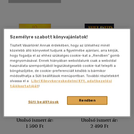
Gyermek és ifjúsági
(5)
Felnőtt
(6345)
Nyelv szerint
Személyre szabott könyvajánlatok!
Magyar
(6660)
Tisztelt Vásárlónk! Annak érdekében, hogy az ízléséhez minél
közelebb álló könyveket tudjunk a figyelmébe ajánlani, arra kérjük,
Amerikai angol
(1)
hogy fogadja el az ehhez szükséges cookie-kat a „Rendben” gomb
megnyomásával. Ennek hiányában weboldalunk csak a weboldal
Angol
(387)
használata szempontjából legszükségesebb cookie-kat telepíti a
Francia
(19)
böngészőjébe, de cookie-preferenciáit később is bármikor
módosíthatja a Süti beállítások menüpontban. További részletekért
Német
(76)
Fő a kötelesség?
Gyémántvadászok
olvassa el a
Libri Könyvkereskedelmi Kft. adatkezelési
tájékoztatóját
!
Olasz
(16)
Mike Gayle
Wilbur Smith
Spanyol
(15)
Rendben
Süti beállítások
Könyv
Könyv
Vélemény szerint
Utolsó ismert ár:
Utolsó ismert ár:
1 590 Ft
2 499 Ft
(954)