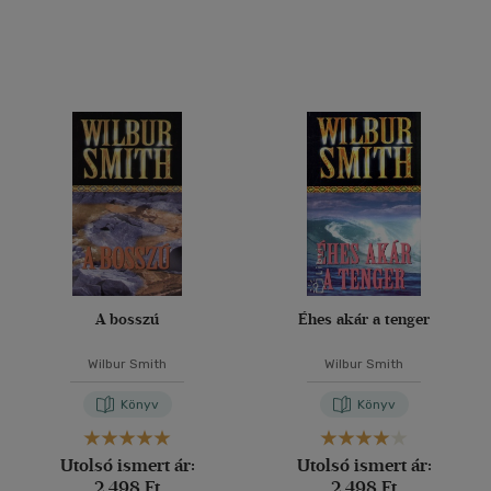
(358)
(126)
(35)
(37)
(5667)
Alkalmaz
A bosszú
Éhes akár a tenger
Wilbur Smith
Wilbur Smith
Könyv
Könyv
Utolsó ismert ár:
Utolsó ismert ár:
2 498 Ft
2 498 Ft