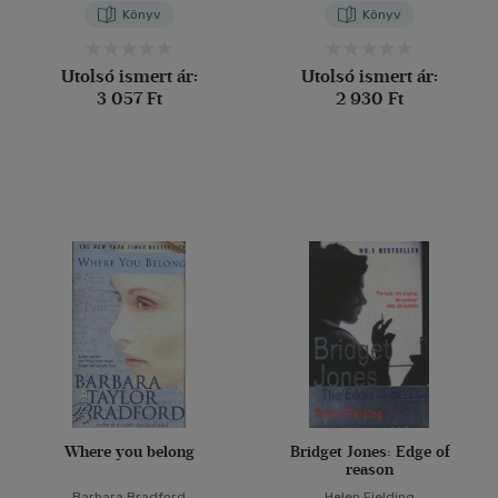
Könyv
Könyv
Utolsó ismert ár:
Utolsó ismert ár:
3 057 Ft
2 930 Ft
Where you belong
Bridget Jones: Edge of
reason
Barbara Bradford
Helen Fielding