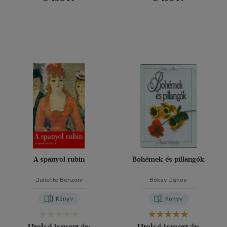
A spanyol rubin
Bohémek és pillangók
Juliette Benzoni
Bókay János
Könyv
Könyv
Utolsó ismert ár:
Utolsó ismert ár: