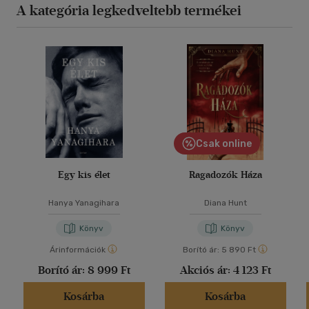
A kategória legkedveltebb termékei
Csak online
Egy kis élet
Ragadozók Háza
Hanya Yanagihara
Diana Hunt
Könyv
Könyv
Árinformációk
Borító ár:
5 890 Ft
Borító ár:
8 999 Ft
Akciós ár:
4 123 Ft
Kosárba
Kosárba