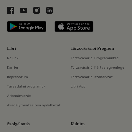
Libri a Facebookon
Libri a Youtube-on
Libri az Instagramon
Libri a LinkedInen
Libri applikáció Szerezd meg: Google P
Libri applikáció 
Libri
Törzsvásárlói Program
Rólunk
Törzsvásárlói Programunkról
Karrier
Törzsvásárlói Kártya egyenlege
Impresszum
Törzsvásárlói szabályzat
Társadalmi programok
Libri App
Adományozás
Akadálymentesítési nyilatkozat
Szolgáltatás
Kultúra