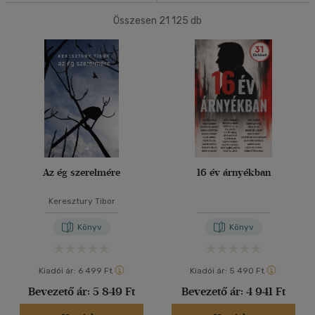
Ár szerint
Összesen
21 125
db
40 db / oldal
500 Ft alatt
(7)
500 Ft - 2500 Ft
(14085)
2500 Ft - 4500 Ft
(4857)
Alkalmaz
4500 Ft felett
(2534)
Korosztály szerint
Gyermek
(8)
Az ég szerelmére
16 év árnyékban
mind
(6)
Ifjúsági
(59)
Keresztury Tibor
6 -10 év
(1)
Könyv
Könyv
10 - 14 év
(6)
14 - 18 év
(25)
Kiadói ár:
6 499 Ft
Kiadói ár:
5 490 Ft
mind
(25)
Bevezető ár:
5 849 Ft
Bevezető ár:
4 941 Ft
Gyermek és ifjúsági
(23)