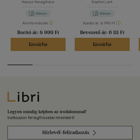
Hanya Yanagihara
Sophie Lark
Könyv
Könyv
Árinformációk
Kiadói ár:
6 790 Ft
Borító ár:
8 999 Ft
Bevezető ár:
6 111 Ft
Kosárba
Kosárba
Libri
Legyen mindig képben az irodalommal!
Iratkozzon fel legfrissebb híreinkért!
Hírlevél-feliratkozás