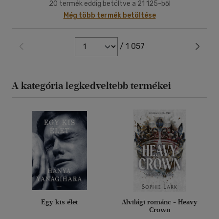
20 termék eddig betöltve a 21 125-ből
Még több termék betöltése
/ 1 057
A kategória legkedveltebb termékei
Egy kis élet
Alvilági románc - Heavy
Crown