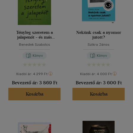
Tényleg szeretem a
Nekünk csak a nyomor
jalapenót - és más
jutott?
történetek
Benedek Szabolcs
Szikra János
Könyv
Könyv
Kiadói ár:
4 299 Ft
Kiadói ár:
4 000 Ft
Bevezető ár:
3 869 Ft
Bevezető ár:
3 600 Ft
Kosárba
Kosárba