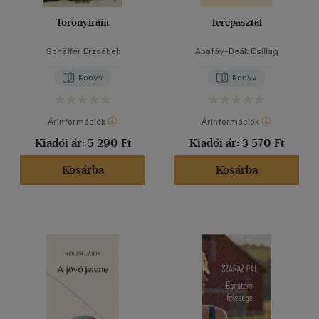
Toronyiránt
Terepasztal
Schäffer Erzsébet
Abafáy-Deák Csillag
Könyv
Könyv
Árinformációk
Árinformációk
Kiadói ár:
5 290 Ft
Kiadói ár:
3 570 Ft
Kosárba
Kosárba