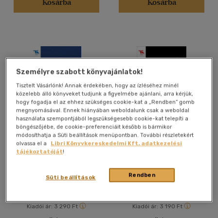
Kosárba
Kosárba
Felnőtt
(4016)
Nyelv szerint
Magyar
(4132)
Személyre szabott könyvajánlatok!
Amerikai angol
(1)
Tisztelt Vásárlónk! Annak érdekében, hogy az ízléséhez minél
Angol
(119)
közelebb álló könyveket tudjunk a figyelmébe ajánlani, arra kérjük,
Filipino
(1)
hogy fogadja el az ehhez szükséges cookie-kat a „Rendben” gomb
megnyomásával. Ennek hiányában weboldalunk csak a weboldal
Francia
(10)
használata szempontjából legszükségesebb cookie-kat telepíti a
böngészőjébe, de cookie-preferenciáit később is bármikor
Lengyel
(1)
módosíthatja a Süti beállítások menüpontban. További részletekért
Hét emelet -
Borisz Davidovics
Macedon
(2)
olvassa el a
Libri Könyvkereskedelmi Kft. adatkezelési
novellaválogatás
síremléke
tájékoztatóját
!
Magyar - szlovák
(2)
Dino Buzzati
Danilo Kis
több nyelv megjelenítése
Rendben
Könyv
Könyv
Süti beállítások
Vélemény szerint
Kiadói ár:
3 290 Ft
Kiadói ár:
3 190 Ft