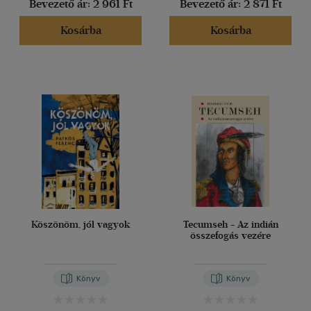
(361)
Bevezető ár:
2 961 Ft
Bevezető ár:
2 871 Ft
(124)
Kosárba
Kosárba
(49)
(16)
(20)
(20555)
Alkalmaz
Köszönöm, jól vagyok
Tecumseh - Az indián
összefogás vezére
Könyv
Könyv