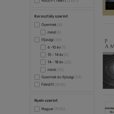
4500 Ft felett
(2527)
Korosztály szerint
Gyermek
(8)
mind
(6)
Ifjúsági
(59)
6 -10 év
(1)
10 - 14 év
(6)
14 - 18 év
(25)
mind
(25)
Gyermek és ifjúsági
(23)
Felnőtt
(4010)
Nyelv szerint
Magyar
(4126)