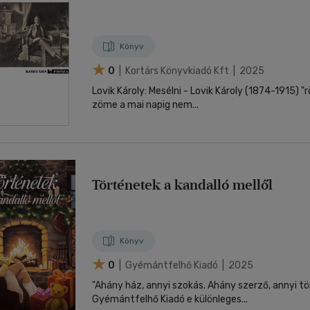
Könyv
0
| Kortárs Könyvkiadó Kft | 2025
Lovik Károly: Mesélni - Lovik Károly (1874-1915) "
zöme a mai napig nem...
Történetek a kandalló mellől
Könyv
0
| Gyémántfelhő Kiadó | 2025
"Ahány ház, annyi szokás. Ahány szerző, annyi tö
Gyémántfelhő Kiadó e különleges...