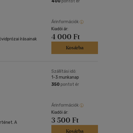
400
pontot ér
Árinformációk
Kiadói ár:
4 000 Ft
rövidprózai írásainak
Kosárba
Szállítási idő:
1-3 munkanap
350
pontot ér
Árinformációk
Kiadói ár:
3 500 Ft
rténet. A
Kosárba