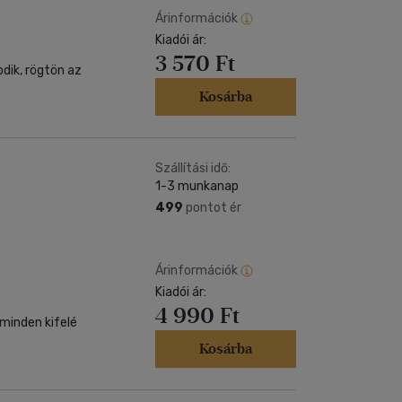
Árinformációk
Kiadói ár:
3 570 Ft
dik, rögtön az
Kosárba
Szállítási idő:
1-3 munkanap
499
pontot ér
Árinformációk
Kiadói ár:
4 990 Ft
 minden kifelé
Kosárba