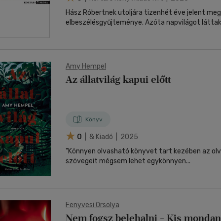
Hász Róbertnek utoljára tizenhét éve jelent meg
elbeszélésgyűjteménye. Azóta napvilágot láttak.
Amy Hempel
Az állatvilág kapui előtt
Könyv
0
| & Kiadó | 2025
"Könnyen olvasható könyvet tart kezében az ol
szövegeit mégsem lehet egykönnyen...
Fenyvesi Orsolya
Nem fogsz belehalni - Kis monda