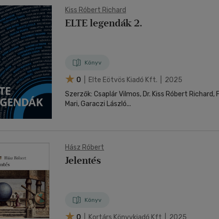
Kiss Róbert Richard
ELTE legendák 2.
Könyv
0
| Elte Eötvös Kiadó Kft. | 2025
Szerzők: Csaplár Vilmos, Dr. Kiss Róbert Richard, F
Mari, Garaczi László...
Hász Róbert
Jelentés
Könyv
0
| Kortárs Könyvkiadó Kft | 2025