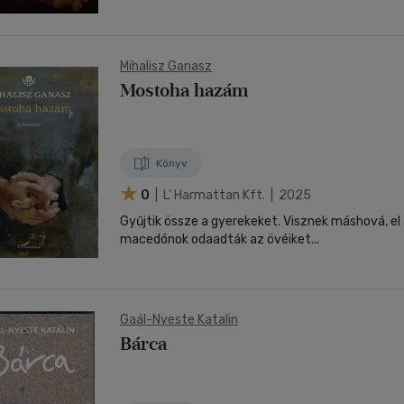
Mihalisz Ganasz
Mostoha hazám
Könyv
0
| L' Harmattan Kft. | 2025
Gyűjtik össze a gyerekeket. Visznek máshová, el a
macedónok odaadták az övéiket...
Gaál-Nyeste Katalin
Bárca