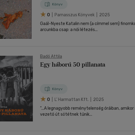
Könyv
0
| Parnasszus Könyvek | 2025
Gaál-Nyeste Katalin nem (a címmel sem) finomko
arcunkba csap: a női létezés...
Badó Attila
Egy háború 50 pillanata
Könyv
0
| L' Harmattan Kft. | 2025
"...A legnagyobb reménytelenség óráiban, amikor
vezető út sötétnek tűnik...