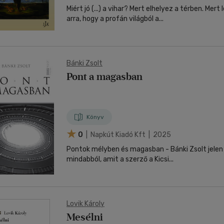
Miért jó (...) a vihar? Mert elhelyez a térben. Mer
arra, hogy a profán világból a...
Bánki Zsolt
Pont a magasban
Könyv
0
| Napkút Kiadó Kft | 2025
Pontok mélyben és magasban - Bánki Zsolt jelen
mindabból, amit a szerző a Kicsi...
Lovik Károly
Mesélni