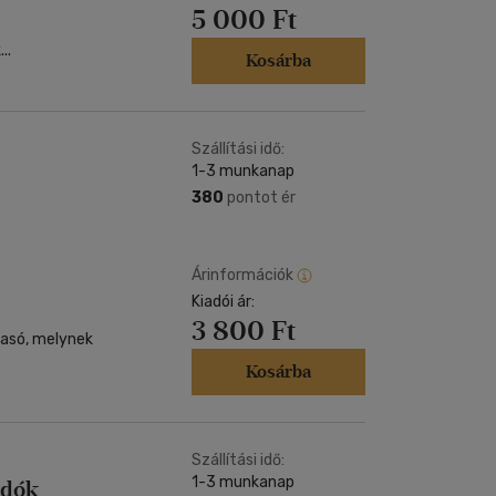
5 000 Ft
..
Kosárba
Szállítási idő:
1-3 munkanap
380
pontot ér
Árinformációk
Kiadói ár:
3 800 Ft
vasó, melynek
Kosárba
Szállítási idő:
1-3 munkanap
ndók