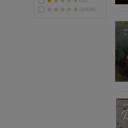
(20)
(20538)