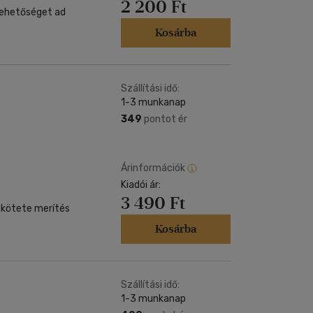
2 200 Ft
t lehetőséget ad
Kosárba
Szállítási idő:
1-3 munkanap
349
pontot ér
Árinformációk
Kiadói ár:
3 490 Ft
 kötete merítés
Kosárba
Szállítási idő:
1-3 munkanap