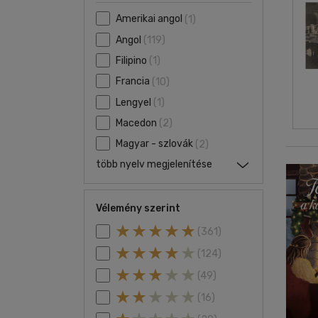
Amerikai angol
(1)
Angol
(119)
Filipino
(1)
Francia
(10)
Lengyel
(1)
Macedon
(2)
Magyar - szlovák
(2)
több nyelv megjelenítése
Vélemény szerint
(361)
(124)
(49)
(16)