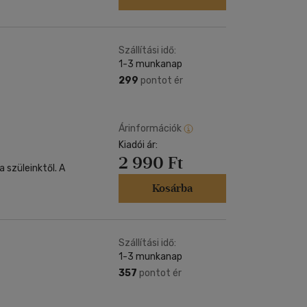
Szállítási idő:
1-3 munkanap
299
pontot ér
Árinformációk
Kiadói ár:
2 990 Ft
 szüleinktől. A
Kosárba
Szállítási idő:
1-3 munkanap
357
pontot ér