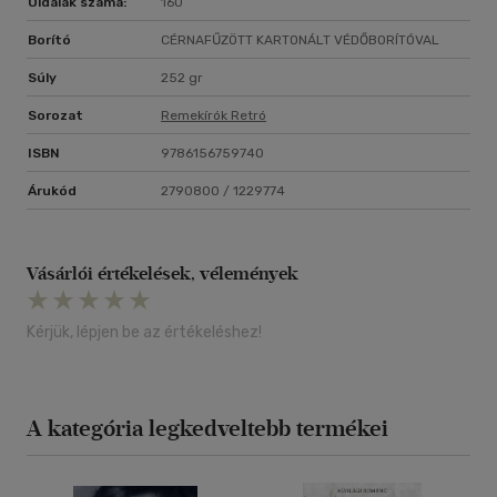
Oldalak száma:
160
Borító
CÉRNAFŰZÖTT KARTONÁLT VÉDŐBORÍTÓVAL
Súly
252 gr
Sorozat
Remekírók Retró
ISBN
9786156759740
Árukód
2790800 / 1229774
Vásárlói értékelések, vélemények
Kérjük, lépjen be az értékeléshez!
A kategória legkedveltebb termékei