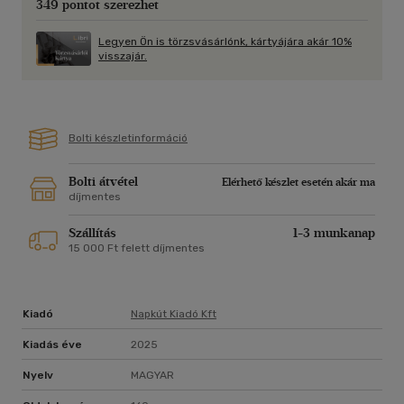
349 pontot szerezhet
irodalomtörténeti meglepetés, hiszen a portré új színekkel
bővült, bizonyára az olvasót is magával fogja ragadni.
Legyen Ön is törzsvásárlónk, kártyájára akár 10%
visszajár.
Szakolczay Lajos
Bolti készletinformáció
Bolti átvétel
Elérhető készlet esetén akár ma
díjmentes
Szállítás
1-3 munkanap
15 000 Ft felett díjmentes
Kiadó
Napkút Kiadó Kft
Kiadás éve
2025
Nyelv
MAGYAR