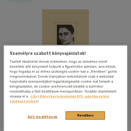
Személyre szabott könyvajánlatok!
Tisztelt Vásárlónk! Annak érdekében, hogy az ízléséhez minél
közelebb álló könyveket tudjunk a figyelmébe ajánlani, arra kérjük,
hogy fogadja el az ehhez szükséges cookie-kat a „Rendben” gomb
megnyomásával. Ennek hiányában weboldalunk csak a weboldal
használata szempontjából legszükségesebb cookie-kat telepíti a
böngészőjébe, de cookie-preferenciáit később is bármikor
módosíthatja a Süti beállítások menüpontban. További részletekért
olvassa el a
Libri Könyvkereskedelmi Kft. adatkezelési
tájékoztatóját
!
Kívánságlistához adom
Megosztom
Rendben
Süti beállítások
Napkút Kiadó Kft
|
2025
|
magyar nyelvű
|
cérnafűzött