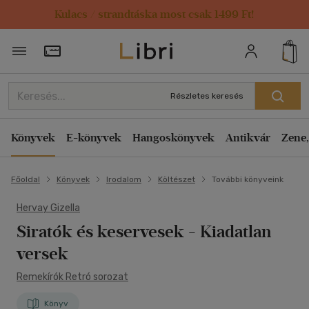
Kulacs / strandtáska most csak 1499 Ft!
Törzsvásárlói Kártya adatai
Részletes keresés
Könyvek
E-könyvek
Hangoskönyvek
Antikvár
Zene,
Főoldal
Könyvek
Irodalom
Költészet
További könyveink
Hervay Gizella
Siratók és keservesek
- Kiadatlan
versek
Remekírók Retró sorozat
Könyv