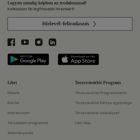
Legyen mindig képben az irodalommal!
Iratkozzon fel legfrissebb híreinkért!
Hírlevél-feliratkozás
Libri a Facebookon
Libri a Youtube-on
Libri az Instagramon
Libri a LinkedInen
Libri applikáció Szerezd meg: Google P
Libri applikáció 
Libri
Törzsvásárlói Program
Rólunk
Törzsvásárlói Programunkról
Karrier
Törzsvásárlói Kártya egyenlege
Impresszum
Törzsvásárlói szabályzat
Társadalmi programok
Libri App
Adományozás