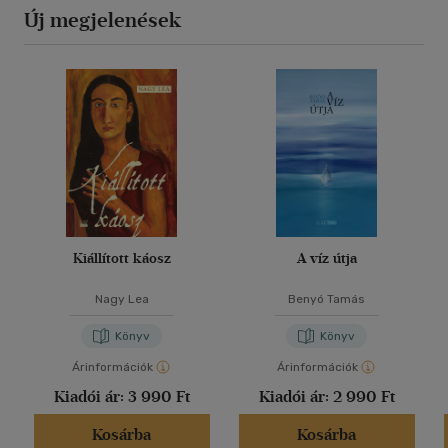
Új megjelenések
Kiállított káosz
A víz útja
Nagy Lea
Benyó Tamás
Könyv
Könyv
Árinformációk
Árinformációk
Kiadói ár:
3 990 Ft
Kiadói ár:
2 990 Ft
Kosárba
Kosárba