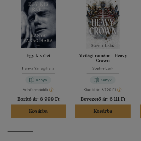
Egy kis élet
Alvilági románc - Heavy
Crown
Hanya Yanagihara
Sophie Lark
Könyv
Könyv
Árinformációk
Kiadói ár:
6 790 Ft
Borító ár:
8 999 Ft
Bevezető ár:
6 111 Ft
Kosárba
Kosárba