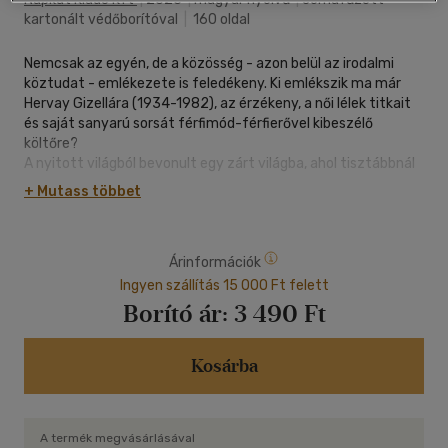
kartonált védőborítóval
|
160 oldal
Nemcsak az egyén, de a közösség - azon belül az irodalmi
köztudat - emlékezete is feledékeny. Ki emlékszik ma már
Hervay Gizellára (1934-1982), az érzékeny, a női lélek titkait
és saját sanyarú sorsát férfimód-férfierővel kibeszélő
költőre?
A nyitott világból bevonult egy zárt világba, ahol tisztábbnál
tisztábbra moshatta képzeletét. Ahol a kinti világ törvényei
+ Mutass többet
azért nem fájtak olyannyira - látszólagos volt csak
menekülése, a Lipótmezőn is saját gondolatvilágának rabja
maradt -, mert a gyógyító csend nem csupán a falakat ülte
Árinformációk
meg, hanem saját monomániájuknak szabadon élő lelkeket is.
Hogy fájdalmát lebírja - ezzel akarva-akaratlan új fájdalmat
Ingyen szállítás 15 000 Ft felett
teremtve magának -, a kórházban is a vershez menekült.
Borító ár:
3 490 Ft
Elméje, az állandóan őrlő malom, szinte egy perc nyugalmat
sem engedett számára. Ebből a tevékeny önterápiából
kötetnyi verse született. A hetvenes évek közepén-végén
Kosárba
ajándékozott meg azzal a kézírásos "füzettel", amely a
"lódenkabát-sorsnál" is rémisztőbb költeményeket
tartalmazza.
A termék megvásárlásával
Az eddig szinte teljesen ismeretlen kézirat - unikum. Az