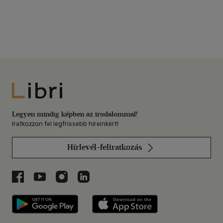
Libri
Legyen mindig képben az irodalommal!
Iratkozzon fel legfrissebb híreinkért!
Hírlevél-feliratkozás
Libri a Facebookon
Libri a Youtube-on
Libri az Instagramon
Libri a LinkedInen
Libri applikáció Szerezd meg: Google P
Libri applikáció 