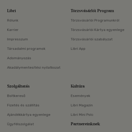
Libri
Törzsvásárlói Program
Rólunk
Törzsvásárlói Programunkról
Karrier
Törzsvásárlói Kártya egyenlege
Impresszum
Törzsvásárlói szabályzat
Társadalmi programok
Libri App
Adományozás
Akadálymentesítési nyilatkozat
Szolgáltatás
Kultúra
Boltkereső
Események
Fizetés és szállítás
Libri Magazin
Ajándékkártya egyenlege
Libri Mini Polc
Partnereinknek
Ügyfélszolgálat