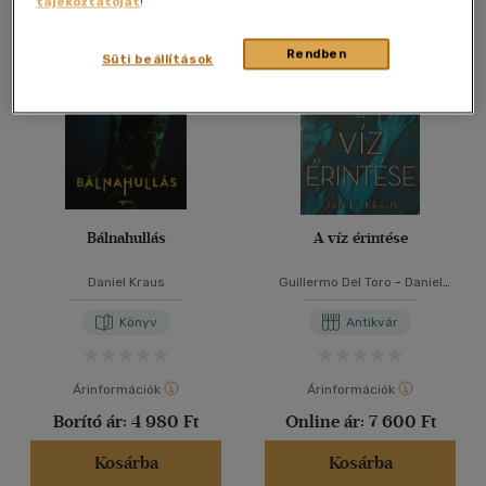
tájékoztatóját
!
Összesen
2
db
40 db / oldal
Rendben
Süti beállítások
Alkalmaz
Bálnahullás
A víz érintése
Daniel Kraus
Guillermo Del Toro
-
Daniel
Kraus
Könyv
Antikvár
Árinformációk
Árinformációk
Borító ár:
4 980 Ft
Online ár:
7 600 Ft
Kosárba
Kosárba