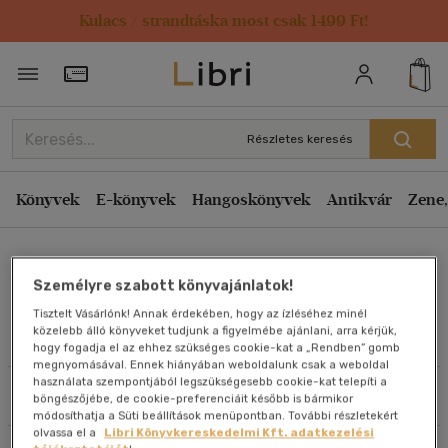
Kulacs / strandtáska most csak 1499 Ft!
Rendezés
Törzsvásárlói Kártya adatai
Rendezés
Kiadás éve szerint csökkenő
Részletes keresés
Kiadás éve szerint növekvő
Ár szerint csökkenő
Könyvek
E-könyvek
Hangoskönyvek
Antikvár
Zene,
Ár szerint növekvő
Daniel Kraus
Eladott darabszám szerint csökkenő
Személyre szabott könyvajánlatok!
Eladott darabszám szerint növekvő
Tisztelt Vásárlónk! Annak érdekében, hogy az ízléséhez minél
Cím szerint A-Z
közelebb álló könyveket tudjunk a figyelmébe ajánlani, arra kérjük,
Művei
hogy fogadja el az ehhez szükséges cookie-kat a „Rendben” gomb
Szerző szerint A-Z
megnyomásával. Ennek hiányában weboldalunk csak a weboldal
használata szempontjából legszükségesebb cookie-kat telepíti a
Szűrés
Rendezés
böngészőjébe, de cookie-preferenciáit később is bármikor
Megjelenítés
módosíthatja a Süti beállítások menüpontban. További részletekért
olvassa el a
Libri Könyvkereskedelmi Kft. adatkezelési
20 db / oldal