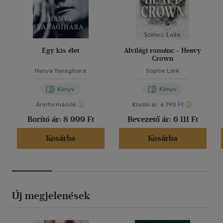
Egy kis élet
Alvilági románc - Heavy
Crown
Hanya Yanagihara
Sophie Lark
Könyv
Könyv
Árinformációk
Kiadói ár:
6 790 Ft
Borító ár:
8 999 Ft
Bevezető ár:
6 111 Ft
Kosárba
Kosárba
Új megjelenések