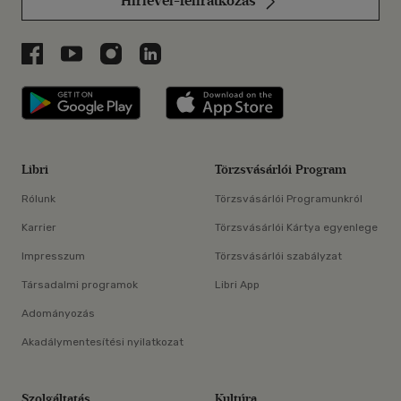
Hírlevél-feliratkozás
Libri a Facebookon
Libri a Youtube-on
Libri az Instagramon
Libri a LinkedInen
Libri applikáció Szerezd meg: Google P
Libri applikáció 
Libri
Törzsvásárlói Program
Rólunk
Törzsvásárlói Programunkról
Karrier
Törzsvásárlói Kártya egyenlege
Impresszum
Törzsvásárlói szabályzat
Társadalmi programok
Libri App
Adományozás
Akadálymentesítési nyilatkozat
Szolgáltatás
Kultúra