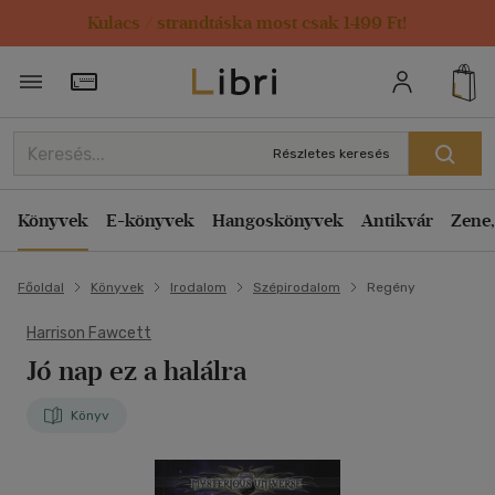
Kulacs / strandtáska most csak 1499 Ft!
Törzsvásárlói Kártya adatai
Részletes keresés
Könyvek
E-könyvek
Hangoskönyvek
Antikvár
Zene,
Főoldal
Könyvek
Irodalom
Szépirodalom
Regény
Harrison Fawcett
Jó nap ez a halálra
Könyv