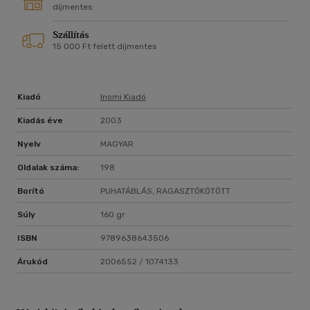
mind ez idáig sikertelenül... A vállalkozás eleinte
díjmentes
zökkenőmentesen halad. A személyes konfliktusokat is
Szállítás
kiélező bonyodalmak akkor kezdődnek, amikor Shaw számára
15 000 Ft felett díjmentes
világossá válik, hogy Sophia Rutherfurd valójában a legendák
homályába vesző Katedrális titkait akarja kifürkészni, s ezen
az úton sokkal több borzalommal kell számolnia az embernek,
mintha alászállna a pokolra.
Kiadó
Inomi Kiadó
Kiadás éve
2003
Nyelv
MAGYAR
Oldalak száma:
198
Borító
PUHATÁBLÁS, RAGASZTÓKÖTÖTT
Súly
160 gr
ISBN
9789638643506
Árukód
2006552 / 1074133