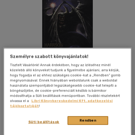
Személyre szabott könyvajánlatok!
Tisztelt Vásárlónk! Annak érdekében, hogy az ízléséhez minél
közelebb álló könyveket tudjunk a figyelmébe ajánlani, arra kérjük,
hogy fogadja el az ehhez szükséges cookie-kat a „Rendben” gomb
megnyomásával. Ennek hiányában weboldalunk csak a weboldal
használata szempontjából legszükségesebb cookie-kat telepíti a
böngészőjébe, de cookie-preferenciáit később is bármikor
Kívánságlistához adom
Megosztom
módosíthatja a Süti beállítások menüpontban. További részletekért
olvassa el a
Libri Könyvkereskedelmi Kft. adatkezelési
tájékoztatóját
!
Inomi Kiadó
|
2003
|
magyar nyelvű
|
puhatáblás,
Rendben
ragasztókötött
|
198 oldal
Süti beállítások
Tizenöt évvel anyja rejtélyes eltűnését követően Anne