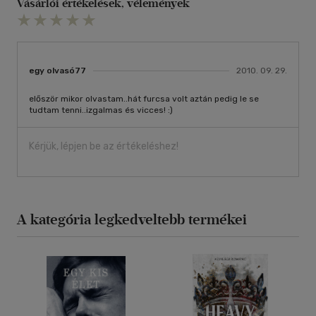
Vásárlói értékelések, vélemények
egy olvasó77
2010. 09. 29.
először mikor olvastam..hát furcsa volt aztán pedig le se
tudtam tenni..izgalmas és vicces! :)
Kérjük, lépjen be az értékeléshez!
A kategória legkedveltebb termékei