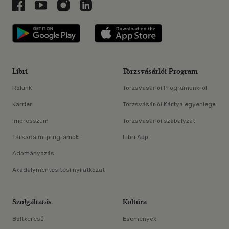
Libri a Facebookon
Libri a Youtube-on
Libri az Instagramon
Libri a LinkedInen
Libri applikáció Szerezd meg: Google P
Libri applikáció 
Libri
Törzsvásárlói Program
Rólunk
Törzsvásárlói Programunkról
Karrier
Törzsvásárlói Kártya egyenlege
Impresszum
Törzsvásárlói szabályzat
Társadalmi programok
Libri App
Adományozás
Akadálymentesítési nyilatkozat
Szolgáltatás
Kultúra
Boltkereső
Események