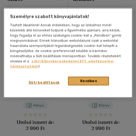
40 db / oldal
Összesen
8
db
Személyre szabott könyvajánlatok!
Tisztelt Vásárlónk! Annak érdekében, hogy az ízléséhez minél
közelebb álló könyveket tudjunk a figyelmébe ajánlani, arra kérjük,
Alkalmaz
hogy fogadja el az ehhez szükséges cookie-kat a „Rendben” gomb
megnyomásával. Ennek hiányában weboldalunk csak a weboldal
használata szempontjából legszükségesebb cookie-kat telepíti a
böngészőjébe, de cookie-preferenciáit később is bármikor
módosíthatja a Süti beállítások menüpontban. További részletekért
olvassa el a
Libri Könyvkereskedelmi Kft. adatkezelési
tájékoztatóját
!
Rendben
Katedrális IV.
Katedrális III.
Süti beállítások
Harrison Fawcett
Harrison Fawcett
Könyv
Könyv
Utolsó ismert ár:
Utolsó ismert ár:
2 990 Ft
2 990 Ft