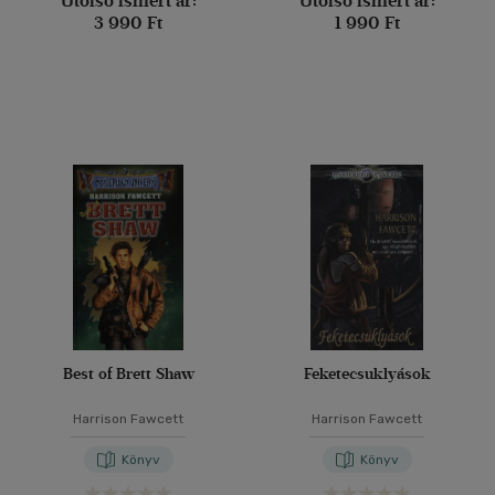
Utolsó ismert ár:
Utolsó ismert ár:
3 990 Ft
1 990 Ft
Best of Brett Shaw
Feketecsuklyások
Harrison Fawcett
Harrison Fawcett
Könyv
Könyv