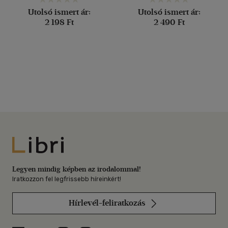
Utolsó ismert ár:
Utolsó ismert ár:
2 198 Ft
2 490 Ft
Libri
Legyen mindig képben az irodalommal!
Iratkozzon fel legfrissebb híreinkért!
Hírlevél-feliratkozás